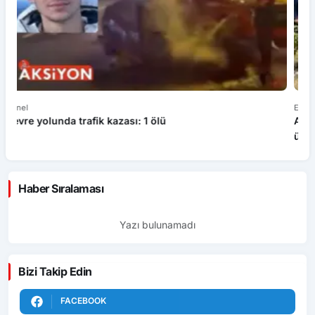
Ekonomi
Ge
Ankara Ziraat Odaları; hububat alım fiyatları çiftçimizi
B
üzdü
Haber Sıralaması
Yazı bulunamadı
Bizi Takip Edin
FACEBOOK