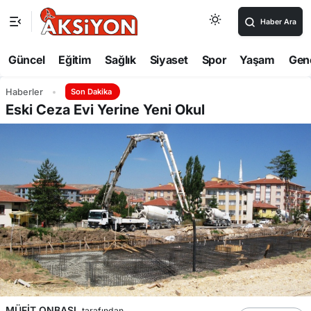
Haber Ara
Güncel
Eğitim
Sağlık
Siyaset
Spor
Yaşam
Gen
Haberler
Son Dakika
Eski Ceza Evi Yerine Yeni Okul
MÜFİT ONBAŞI
tarafından