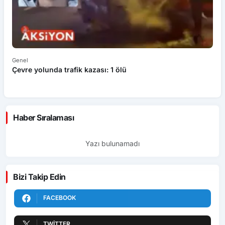
Genel
Ek
Çevre yolunda trafik kazası: 1 ölü
An
ü
Haber Sıralaması
Yazı bulunamadı
Bizi Takip Edin
FACEBOOK
TWITTER