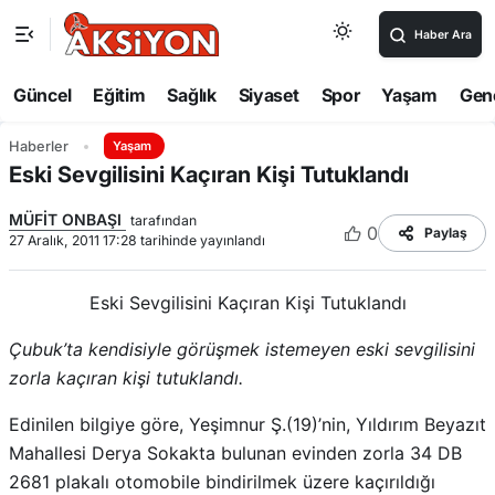
Haber Ara
Güncel
Eğitim
Sağlık
Siyaset
Spor
Yaşam
Gen
Haberler
Yaşam
Eski Sevgilisini Kaçıran Kişi Tutuklandı
MÜFİT ONBAŞI
tarafından
0
Paylaş
27 Aralık, 2011 17:28 tarihinde yayınlandı
Eski Sevgilisini Kaçıran Kişi Tutuklandı
Çubuk’ta kendisiyle görüşmek istemeyen eski sevgilisini
zorla kaçıran kişi tutuklandı.
Edinilen bilgiye göre, Yeşimnur Ş.(19)’nin, Yıldırım Beyazıt
Mahallesi Derya Sokakta bulunan evinden zorla 34 DB
2681 plakalı otomobile bindirilmek üzere kaçırıldığı