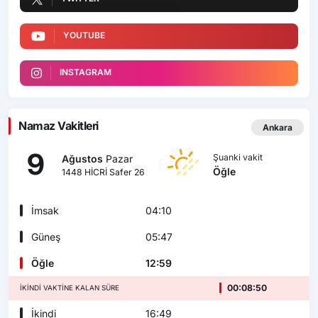
YOUTUBE
INSTAGRAM
Namaz Vakitleri
Ankara
9
Şuanki vakit
Ağustos
Pazar
Öğle
1448 HİCRİ Safer 26
İmsak
04:10
Güneş
05:47
Öğle
12:59
00:08:49
İKINDI VAKTINE KALAN SÜRE
İkindi
16:49