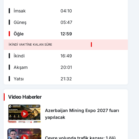
İmsak
04:10
Güneş
05:47
Öğle
12:59
İKINDI VAKTINE KALAN SÜRE
İkindi
16:49
Akşam
20:01
Yatsı
21:32
Video Haberler
Azerbaijan Mining Expo 2027 fuarı
yapılacak
Çevre yolunda trafik kazası: 1 ölü