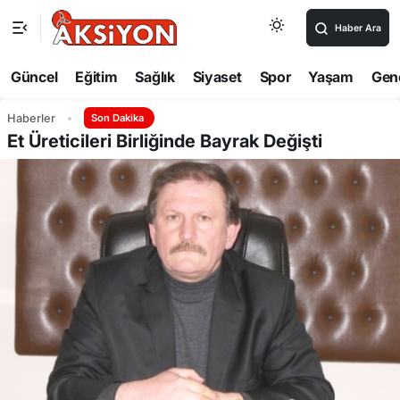
Haber Ara
Güncel
Eğitim
Sağlık
Siyaset
Spor
Yaşam
Gen
Haberler
Son Dakika
Et Üreticileri Birliğinde Bayrak Değişti