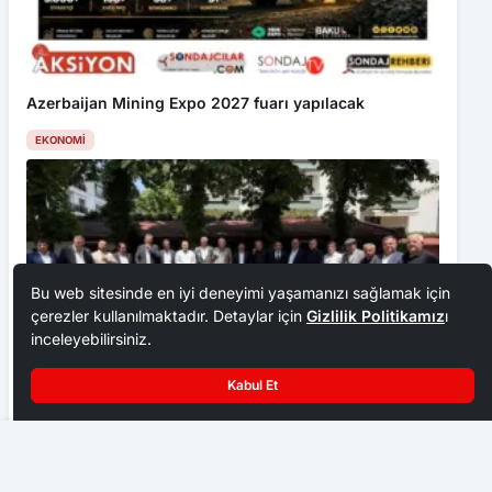
Azerbaijan Mining Expo 2027 fuarı yapılacak
EKONOMI
Bu web sitesinde en iyi deneyimi yaşamanızı sağlamak için
çerezler kullanılmaktadır. Detaylar için
Gizlilik Politikamız
ı
inceleyebilirsiniz.
Kabul Et
Ankara Ziraat Odaları; hububat alım fiyatları çiftçimizi
üzdü
Et Üreticileri Birliğinde Bayrak Değişti
EKONOMI