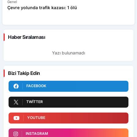
Genel
Ek
Çevre yolunda trafik kazası: 1 ölü
An
ü
Haber Sıralaması
Yazı bulunamadı
Bizi Takip Edin
FACEBOOK
TWITTER
YOUTUBE
INSTAGRAM