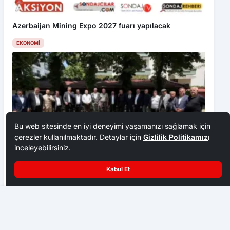
Azerbaijan Mining Expo 2027 fuarı yapılacak
EKONOMI
Bu web sitesinde en iyi deneyimi yaşamanızı sağlamak için
çerezler kullanılmaktadır. Detaylar için
Gizlilik Politikamız
ı
inceleyebilirsiniz.
Kabul Et
Ankara Ziraat Odaları; hububat alım fiyatları çiftçimizi
üzdü
Fatih’in Ayak İzleri: Trabzon Seferi Güzergâhı Bulundu
EKONOMI