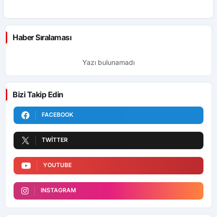
ü
Haber Sıralaması
Yazı bulunamadı
Bizi Takip Edin
FACEBOOK
TWITTER
YOUTUBE
INSTAGRAM