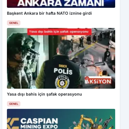
Başkent Ankara bir hafta NATO iznine girdi
GENEL
Yasa dışı bahis için şafak operasyonu
GENEL