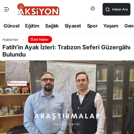
Haber Ara
Güncel
Eğitim
Sağlık
Siyaset
Spor
Yaşam
Gen
Haberler
Özel Haber
Fatih’in Ayak İzleri: Trabzon Seferi Güzergâhı
Bulundu