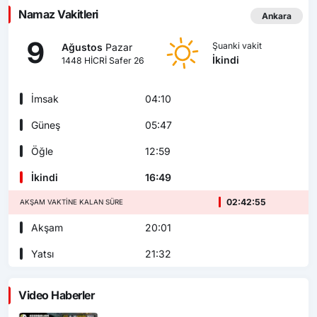
Namaz Vakitleri
Ankara
9
Şuanki vakit
Ağustos
Pazar
İkindi
1448 HİCRİ Safer 26
İmsak
04:10
Güneş
05:47
Öğle
12:59
İkindi
16:49
02:42:53
AKŞAM VAKTINE KALAN SÜRE
Akşam
20:01
Yatsı
21:32
Video Haberler