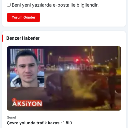
Beni yeni yazılarda e-posta ile bilgilendir.
Yorum Gönder
Benzer Haberler
Genel
Ek
Çevre yolunda trafik kazası: 1 ölü
An