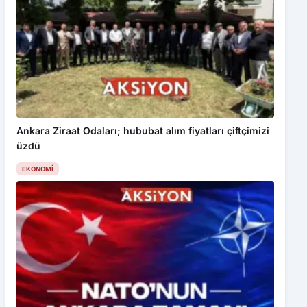
Ankara Ziraat Odaları; hububat alım fiyatları çiftçimizi
üzdü
EKONOMI