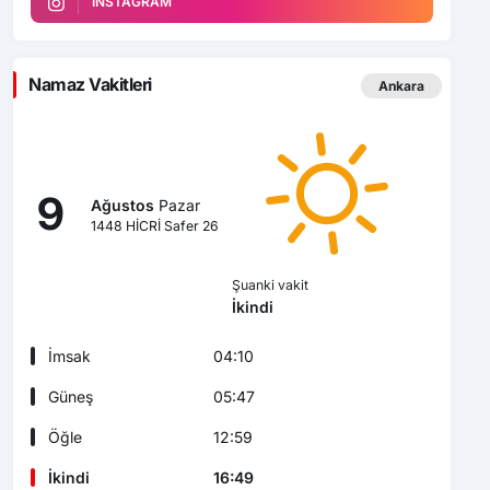
INSTAGRAM
Namaz Vakitleri
Ankara
9
Ağustos
Pazar
1448 HİCRİ Safer 26
Şuanki vakit
İkindi
İmsak
04:10
Güneş
05:47
Öğle
12:59
İkindi
16:49