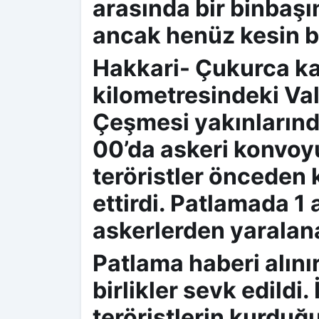
arasında bir binbaşı
ancak henüz kesin bi
Hakkari- Çukurca ka
kilometresindeki Va
Çeşmesi yakınlarınd
00’da askeri konvoyu
teröristler önceden 
ettirdi. Patlamada 1 
askerlerden yaralana
Patlama haberi alını
birlikler sevk edildi.
teröristlerin kurdu