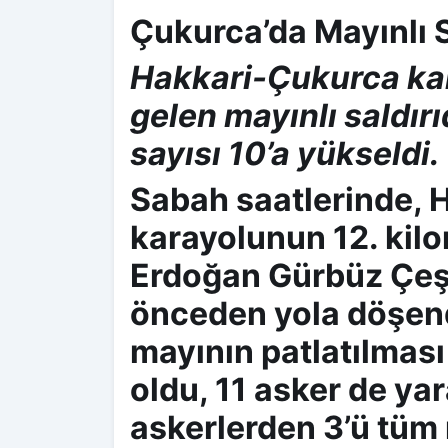
Çukurca’da Mayınlı Sa
Hakkari-Çukurca k
gelen mayınlı saldır
sayısı 10’a yükseldi.
Sabah saatlerinde, 
karayolunun 12. kil
Erdoğan Gürbüz Çeş
önceden yola döşend
mayının patlatılması
oldu, 11 asker de yar
askerlerden 3’ü tü