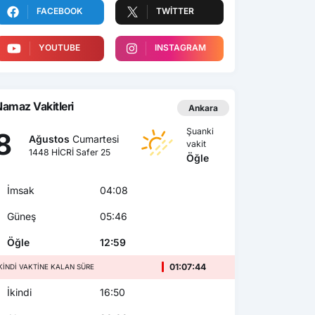
FACEBOOK
TWITTER
YOUTUBE
INSTAGRAM
amaz Vakitleri
Ankara
Şuanki
8
Ağustos
Cumartesi
vakit
1448 HİCRİ Safer 25
Öğle
İmsak
04:08
Güneş
05:46
Öğle
12:59
01:07:43
KINDI VAKTINE KALAN SÜRE
İkindi
16:50