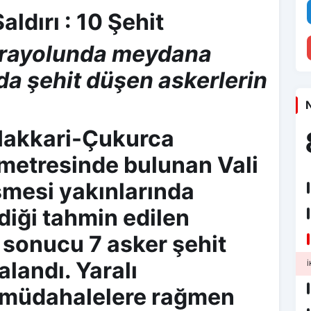
ldırı : 10 Şehit
arayolunda meydana
ıda şehit düşen askerlerin
N
Hakkari-Çukurca
ometresinde bulunan Vali
mesi yakınlarında
iği tahmin edilen
 sonucu 7 asker şehit
alandı. Yaralı
İ
m müdahalelere rağmen