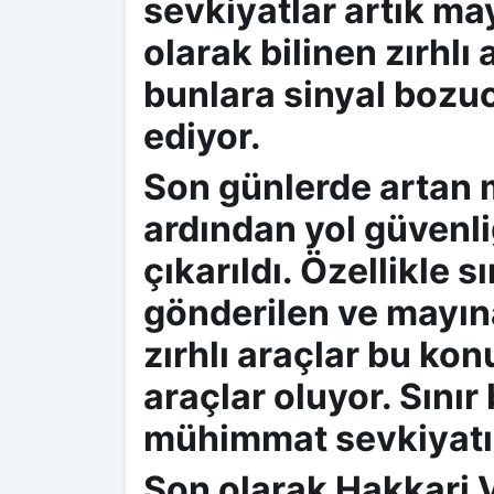
sevkiyatlar artık may
olarak bilinen zırhlı 
bunlara sinyal bozu
ediyor.
Son günlerde artan m
ardından yol güvenli
çıkarıldı. Özellikle s
gönderilen ve mayına
zırhlı araçlar bu kon
araçlar oluyor. Sınır
mühimmat sevkiyatı b
Son olarak Hakkari V