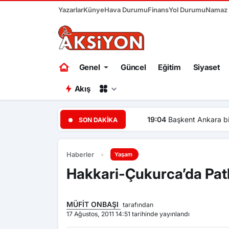
Yazarlar
Künye
Hava Durumu
Finans
Yol Durumu
Namaz V
Genel
Güncel
Eğitim
Siyaset
Akış
19:04
Başkent Ankara bir ha
SON DAKIKA
Haberler
Yaşam
Hakkari-Çukurca’da Patl
MÜFİT ONBAŞI
tarafından
17 Ağustos, 2011 14:51 tarihinde yayınlandı