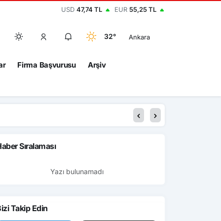
USD
47,74 TL
EUR
55,25 TL
32°
Ankara
ar
Firma Başvurusu
Arşiv
aber Sıralaması
Yazı bulunamadı
izi Takip Edin