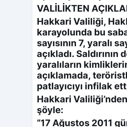
VALİLİKTEN AÇIKL
Hakkari Valiliği, Ha
karayolunda bu sabah
sayısının 7, yaralı s
açıkladı. Saldırının d
yaralıların kimlikler
açıklamada, teröristl
patlayıcıyı infilak etti
Hakkari Valiliği’nden
şöyle:
“17 Ağustos 2011 gü