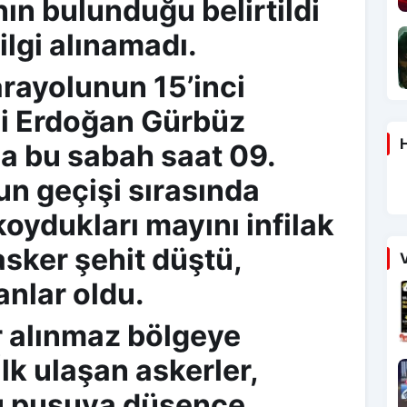
nın bulunduğu belirtildi
lgi alınamadı.
rayolunun 15’inci
li Erdoğan Gürbüz
H
a bu sabah saat 09.
n geçişi sırasında
koydukları mayını infilak
asker şehit düştü,
V
nlar oldu.
r alınmaz bölgeye
 İlk ulaşan askerler,
ğu pusuya düşence