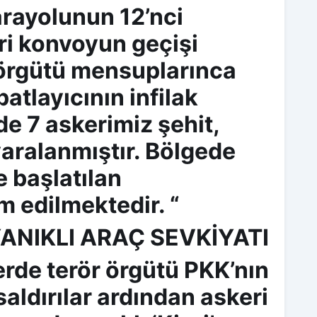
rayolunun 12’nci
ri konvoyun geçişi
 örgütü mensuplarınca
atlayıcının infilak
de 7 askerimiz şehit,
aralanmıştır. Bölgede
e başlatılan
 edilmektedir. “
ANIKLI ARAÇ SEVKİYATI
rde terör örgütü PKK’nın
saldırılar ardından askeri