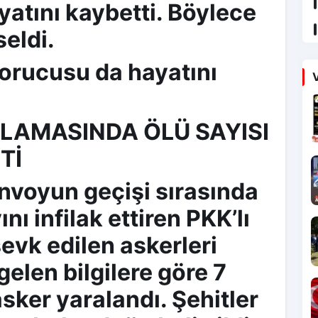
atını kaybetti. Böylece
seldi.
korucusu da hayatını
V
KLAMASINDA ÖLÜ SAYISI
Tİ
nvoyun geçişi sırasında
nı infilak ettiren PKK’lı
sevk edilen askerleri
gelen bilgilere göre 7
asker yaralandı. Şehitler