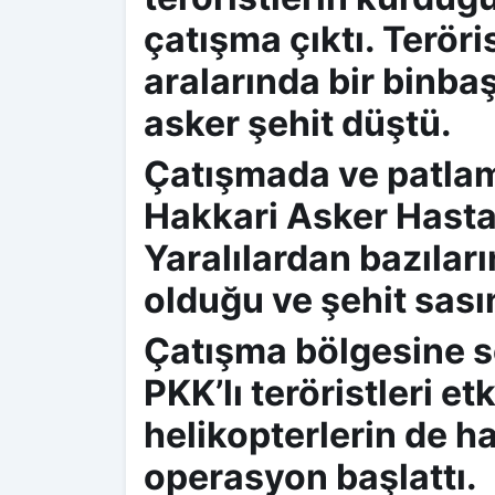
çatışma çıktı. Teröris
aralarında bir binba
asker şehit düştü.
Çatışmada ve patlam
Hakkari Asker Hastan
Yaralılardan bazıları
olduğu ve şehit sasın
Çatışma bölgesine se
PKK’lı teröristleri et
helikopterlerin de h
operasyon başlattı.