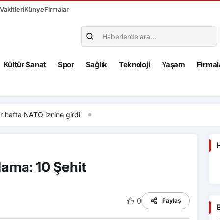
akitleri
Künye
Firmalar
Kültür Sanat
Spor
Sağlık
Teknoloji
Yaşam
Firmal
fta NATO iznine girdi
H
ama: 10 Şehit
0
Paylaş
B