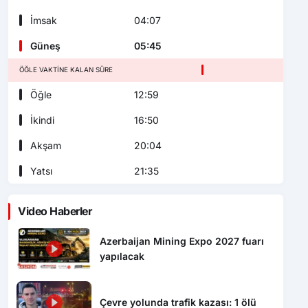
İmsak
04:07
Güneş
05:45
ÖĞLE VAKTINE KALAN SÜRE
Öğle
12:59
İkindi
16:50
Akşam
20:04
Yatsı
21:35
Video Haberler
Azerbaijan Mining Expo 2027 fuarı
yapılacak
Çevre yolunda trafik kazası: 1 ölü