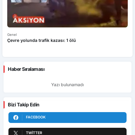
Genel
Ek
Çevre yolunda trafik kazası: 1 ölü
An
ü
Haber Sıralaması
Yazı bulunamadı
Bizi Takip Edin
FACEBOOK
TWITTER