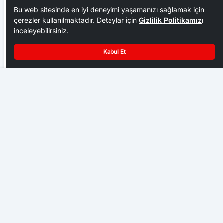
Bu web sitesinde en iyi deneyimi yaşamanızı sağlamak için
çerezler kullanılmaktadır. Detaylar için
Gizlilik Politikamız
ı
inceleyebilirsiniz.
Kabul Et
Ankara Ziraat Odaları; hububat alım fiyatları çiftçimizi
üzdü
İl Genel Meclis Üyesi Adil Ateş Vefat Etti
EKONOMI
Başkent Ankara bir hafta NATO iznine girdi