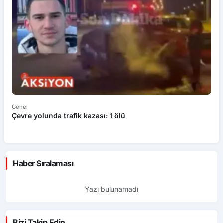
Genel
Ek
Çevre yolunda trafik kazası: 1 ölü
An
ü
Haber Sıralaması
Yazı bulunamadı
Bizi Takip Edin