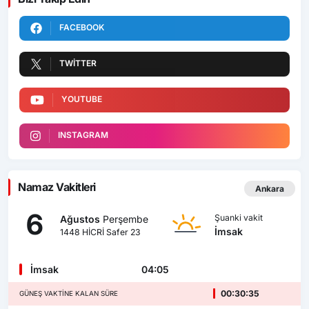
FACEBOOK
TWITTER
YOUTUBE
INSTAGRAM
Namaz Vakitleri
Ankara
6
Şuanki vakit
Ağustos
Perşembe
İmsak
1448 HİCRİ Safer 23
İmsak
04:05
00:30:34
GÜNEŞ VAKTINE KALAN SÜRE