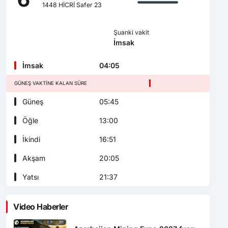
1448 HİCRİ Safer 23
Şuanki vakit
İmsak
İmsak
04:05
GÜNEŞ VAKTINE KALAN SÜRE
Güneş
05:45
Öğle
13:00
İkindi
16:51
Akşam
20:05
Yatsı
21:37
Video Haberler