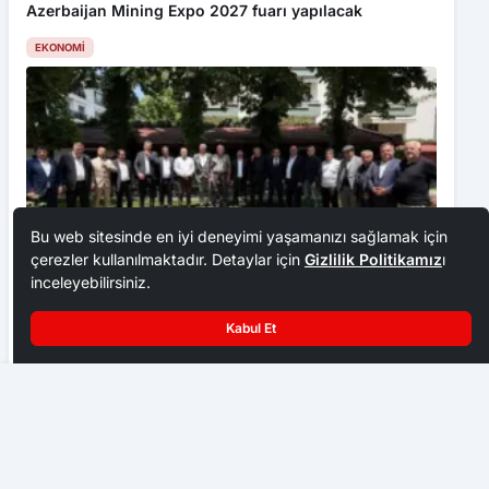
Azerbaijan Mining Expo 2027 fuarı yapılacak
EKONOMI
Bu web sitesinde en iyi deneyimi yaşamanızı sağlamak için
çerezler kullanılmaktadır. Detaylar için
Gizlilik Politikamız
ı
inceleyebilirsiniz.
Ankara Ziraat Odaları; hububat alım fiyatları çiftçimizi
Kabul Et
üzdü
EKONOMI
Kaçırılan Çubuklu İşçi İlçeye Döndü