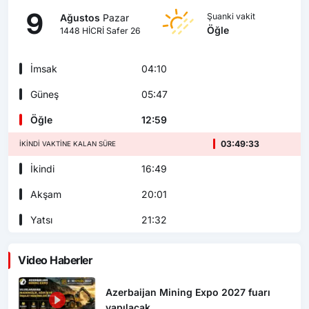
9
Şuanki vakit
Ağustos
Pazar
Öğle
1448 HİCRİ Safer 26
İmsak
04:10
Güneş
05:47
Öğle
12:59
03:49:31
İKINDI VAKTINE KALAN SÜRE
İkindi
16:49
Akşam
20:01
Yatsı
21:32
Video Haberler
Azerbaijan Mining Expo 2027 fuarı
yapılacak