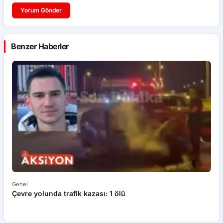
Yorum Gönder
Benzer Haberler
Genel
Ek
Çevre yolunda trafik kazası: 1 ölü
An
ü