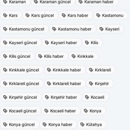
Karaman
Karaman güncel
Karaman haber
Kars
Kars güncel
Kars haber
Kastamonu
Kastamonu güncel
Kastamonu haber
Kayseri
Kayseri güncel
Kayseri haber
Kilis
Kilis güncel
Kilis haber
Kırıkkale
Kırıkkale güncel
Kırıkkale haber
Kırklareli
Kırklareli güncel
Kırklareli haber
Kırşehir
Kırşehir güncel
Kırşehir haber
Kocaeli
Kocaeli güncel
Kocaeli haber
Konya
Konya güncel
Konya haber
Kütahya