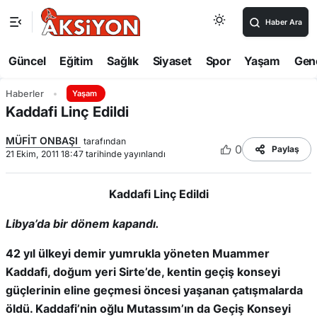
Haber Ara
Güncel
Eğitim
Sağlık
Siyaset
Spor
Yaşam
Gen
Haberler
Yaşam
Kaddafi Linç Edildi
MÜFİT ONBAŞI
tarafından
0
Paylaş
21 Ekim, 2011 18:47 tarihinde yayınlandı
Kaddafi Linç Edildi
Libya’da bir dönem kapandı.
42 yıl ülkeyi demir yumrukla yöneten Muammer
Kaddafi, doğum yeri Sirte’de, kentin geçiş konseyi
güçlerinin eline geçmesi öncesi yaşanan çatışmalarda
öldü. Kaddafi’nin oğlu Mutassım’ın da Geçiş Konseyi