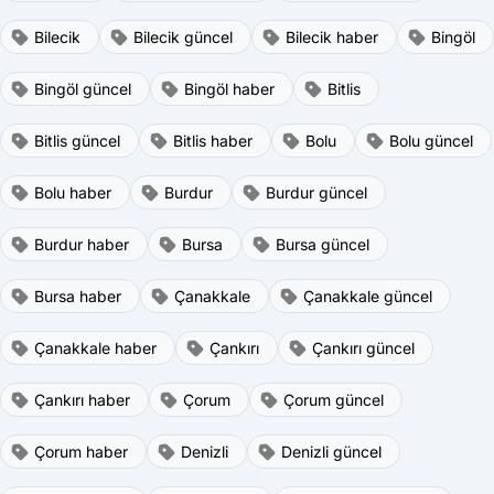
Bilecik
Bilecik güncel
Bilecik haber
Bingöl
Bingöl güncel
Bingöl haber
Bitlis
Bitlis güncel
Bitlis haber
Bolu
Bolu güncel
Bolu haber
Burdur
Burdur güncel
Burdur haber
Bursa
Bursa güncel
Bursa haber
Çanakkale
Çanakkale güncel
Çanakkale haber
Çankırı
Çankırı güncel
Çankırı haber
Çorum
Çorum güncel
Çorum haber
Denizli
Denizli güncel