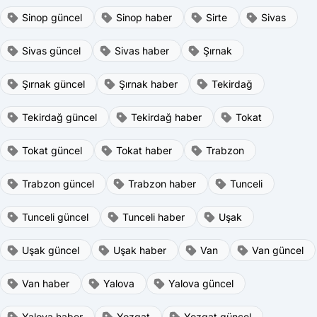
Sinop güncel
Sinop haber
Sirte
Sivas
Sivas güncel
Sivas haber
Şırnak
Şırnak güncel
Şırnak haber
Tekirdağ
Tekirdağ güncel
Tekirdağ haber
Tokat
Tokat güncel
Tokat haber
Trabzon
Trabzon güncel
Trabzon haber
Tunceli
Tunceli güncel
Tunceli haber
Uşak
Uşak güncel
Uşak haber
Van
Van güncel
Van haber
Yalova
Yalova güncel
Yalova haber
Yozgat
Yozgat güncel