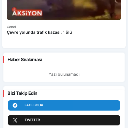
Genel
Ek
Çevre yolunda trafik kazası: 1 ölü
An
ü
Haber Sıralaması
Yazı bulunamadı
Bizi Takip Edin
FACEBOOK
TWITTER