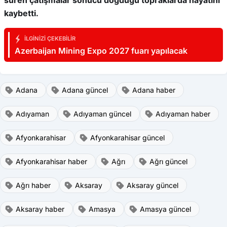
süren çatışmalar sonucu doğduğu topraklarda hayatını
kaybetti.
İLGINIZI ÇEKEBILIR
Azerbaijan Mining Expo 2027 fuarı yapılacak
Adana
Adana güncel
Adana haber
Adıyaman
Adıyaman güncel
Adıyaman haber
Afyonkarahisar
Afyonkarahisar güncel
Afyonkarahisar haber
Ağrı
Ağrı güncel
Ağrı haber
Aksaray
Aksaray güncel
Aksaray haber
Amasya
Amasya güncel