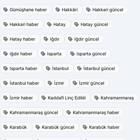
Gümüşhane haber
Hakkâri
Hakkari güncel
Hakkari haber
Hatay
Hatay güncel
Hatay haber
Iğdır
Iğdır güncel
Iğdır haber
Isparta
Isparta güncel
Isparta haber
İstanbul
İstanbul güncel
İstanbul haber
İzmir
İzmir güncel
İzmir haber
Kaddafi Linç Edildi
Kahramanmaraş
Kahramanmaraş güncel
Kahramanmaraş haber
Karabük
Karabük güncel
Karabük haber