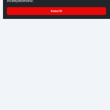
inceleyebilirsiniz.
Kabul Et
Ankara Ziraat Odaları; hububat alım fiyatları çiftçimizi
Web Sitemiz Güncellendi
üzdü
EKONOMI
Başkent Ankara bir hafta NATO iznine girdi
GENEL