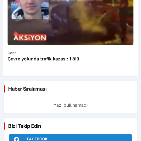
Genel
Ek
Çevre yolunda trafik kazası: 1 ölü
An
ü
Haber Sıralaması
Yazı bulunamadı
Bizi Takip Edin
FACEBOOK