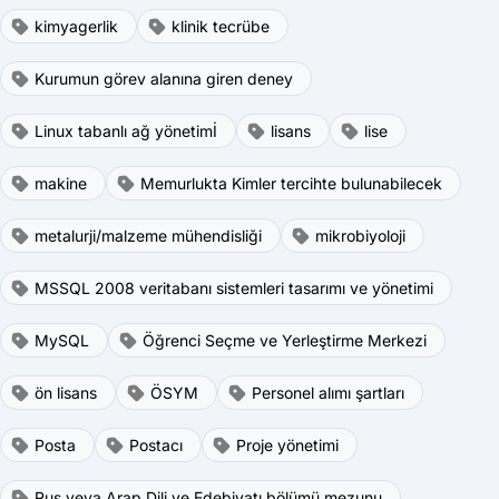
kimyagerlik
klinik tecrübe
Kurumun görev alanına giren deney
Linux tabanlı ağ yönetimİ
lisans
lise
makine
Memurlukta Kimler tercihte bulunabilecek
metalurji/malzeme mühendisliği
mikrobiyoloji
MSSQL 2008 veritabanı sistemleri tasarımı ve yönetimi
MySQL
Öğrenci Seçme ve Yerleştirme Merkezi
ön lisans
ÖSYM
Personel alımı şartları
Posta
Postacı
Proje yönetimi
Rus veya Arap Dili ve Edebiyatı bölümü mezunu