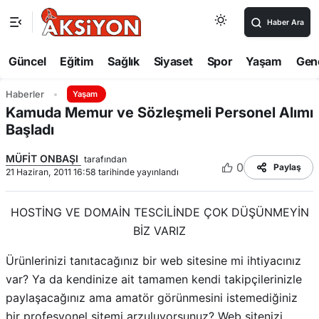
Haber Ara
Güncel
Eğitim
Sağlık
Siyaset
Spor
Yaşam
Gen
Haberler
Yaşam
Kamuda Memur ve Sözleşmeli Personel Alımı
Başladı
MÜFİT ONBAŞI
tarafından
0
Paylaş
21 Haziran, 2011 16:58 tarihinde yayınlandı
HOSTİNG VE DOMAİN TESCİLİNDE ÇOK DÜŞÜNMEYİN
BİZ VARIZ
Ürünlerinizi tanıtacağınız bir web sitesine mi ihtiyacınız
var? Ya da kendinize ait tamamen kendi takipçilerinizle
paylaşacağınız ama amatör görünmesini istemediğiniz
bir profesyonel sitemi arzuluyorsunuz? Web sitenizi