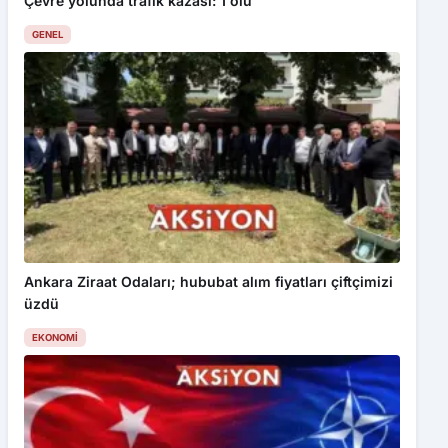
Çevre yolunda trafik kazası: 1 ölü
GENEL
Ankara Ziraat Odaları; hububat alım fiyatları çiftçimizi
üzdü
EKONOMI