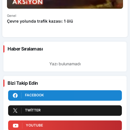
Genel
Ek
Çevre yolunda trafik kazası: 1 ölü
An
ü
Haber Sıralaması
Yazı bulunamadı
Bizi Takip Edin
FACEBOOK
TWITTER
YOUTUBE