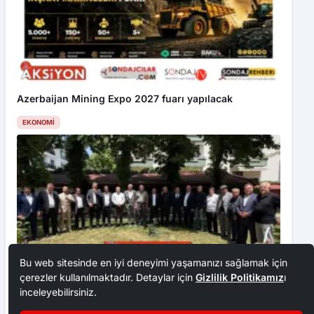
Azerbaijan Mining Expo 2027 fuarı yapılacak
EKONOMI
Bu web sitesinde en iyi deneyimi yaşamanızı sağlamak için
çerezler kullanılmaktadır. Detaylar için
Gizlilik Politikamız
ı
inceleyebilirsiniz.
Ankara Ziraat Odaları; hububat alım fiyatları çiftçimizi
üzdü