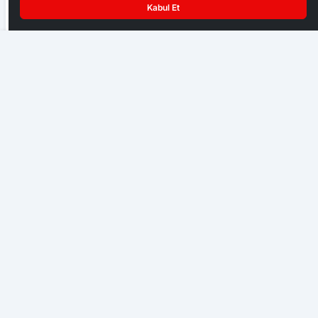
Kabul Et
EKONOMI
Kamuda Memur ve Sözleşmeli Personel Alımı Başladı
Başkent Ankara bir hafta NATO iznine girdi
GENEL