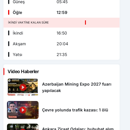
Güneş
05:45
Öğle
12:59
İKINDI VAKTINE KALAN SÜRE
İkindi
16:50
Akşam
20:04
Yatsı
21:35
Video Haberler
Azerbaijan Mining Expo 2027 fuarı
yapılacak
Çevre yolunda trafik kazası: 1 ölü
Ankara Ziraat Odaları; hububat alım