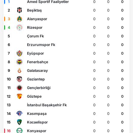
1
Amed Sportif Faaliyetler
0
0
0
2
Beşiktaş
0
0
0
3
Alanyaspor
0
0
0
4
Rizespor
0
0
0
5
Çorum Fk
0
0
0
6
Erzurumspor Fk
0
0
0
7
Eyüpspor
0
0
0
8
Fenerbahçe
0
0
0
9
Galatasaray
0
0
0
10
Gaziantep
0
0
0
11
Gençlerbirliği
0
0
0
12
Göztepe
0
0
0
13
İstanbul Başakşehir Fk
0
0
0
14
Kasımpaşa
0
0
0
15
Kocaelispor
0
0
0
16
Konyaspor
0
0
0