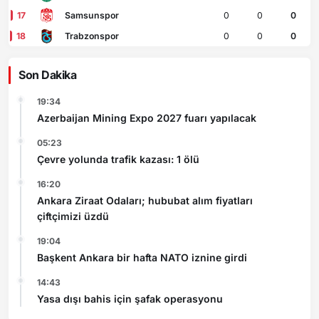
17
Samsunspor
0
0
0
18
Trabzonspor
0
0
0
Son Dakika
19:34
Azerbaijan Mining Expo 2027 fuarı yapılacak
05:23
Çevre yolunda trafik kazası: 1 ölü
16:20
Ankara Ziraat Odaları; hububat alım fiyatları
çiftçimizi üzdü
19:04
Başkent Ankara bir hafta NATO iznine girdi
14:43
Yasa dışı bahis için şafak operasyonu