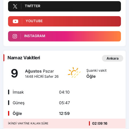
TWITTER
YOUTUBE
INSTAGRAM
Namaz Vakitleri
Ankara
9
Şuanki vakit
Ağustos
Pazar
Öğle
1448 HİCRİ Safer 26
İmsak
04:10
Güneş
05:47
Öğle
12:59
02:09:15
İKINDI VAKTINE KALAN SÜRE