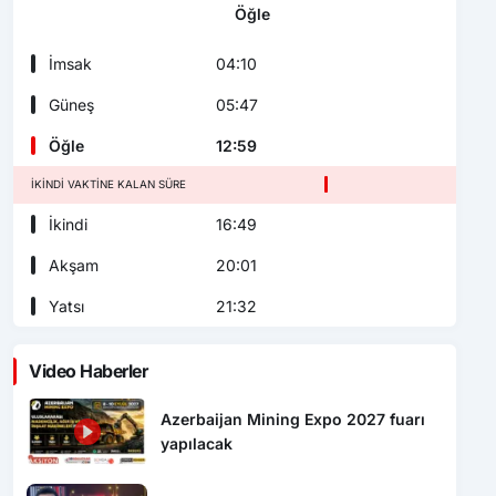
Öğle
İmsak
04:10
Güneş
05:47
Öğle
12:59
İKINDI VAKTINE KALAN SÜRE
İkindi
16:49
Akşam
20:01
Yatsı
21:32
Video Haberler
Azerbaijan Mining Expo 2027 fuarı
yapılacak