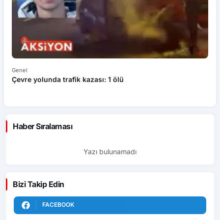
Genel
Ek
Çevre yolunda trafik kazası: 1 ölü
An
ü
Haber Sıralaması
Yazı bulunamadı
Bizi Takip Edin
FACEBOOK