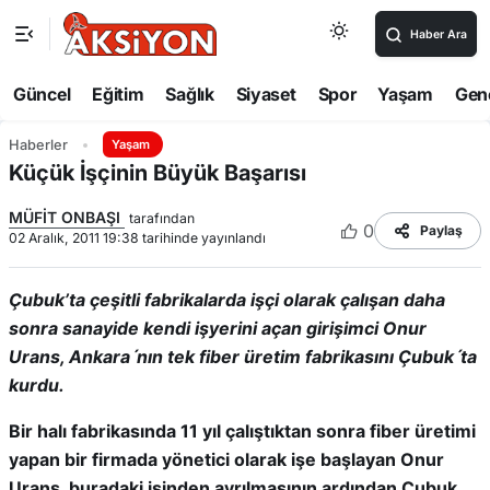
Haber Ara
Güncel
Eğitim
Sağlık
Siyaset
Spor
Yaşam
Gen
Haberler
Yaşam
Küçük İşçinin Büyük Başarısı
MÜFİT ONBAŞI
tarafından
0
Paylaş
02 Aralık, 2011 19:38 tarihinde yayınlandı
Çubuk’ta çeşitli fabrikalarda işçi olarak çalışan daha
sonra sanayide kendi işyerini açan girişimci Onur
Urans, Ankaraˊnın tek fiber üretim fabrikasını Çubukˊta
kurdu.
Bir halı fabrikasında 11 yıl çalıştıktan sonra fiber üretimi
yapan bir firmada yönetici olarak işe başlayan Onur
Urans, buradaki işinden ayrılmasının ardından Çubuk