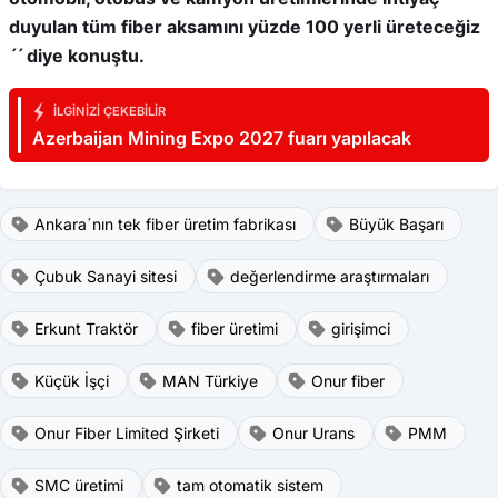
duyulan tüm fiber aksamını yüzde 100 yerli üreteceğiz
ˊˊ diye konuştu.
İLGINIZI ÇEKEBILIR
Azerbaijan Mining Expo 2027 fuarı yapılacak
Ankaraˊnın tek fiber üretim fabrikası
Büyük Başarı
Çubuk Sanayi sitesi
değerlendirme araştırmaları
Erkunt Traktör
fiber üretimi
girişimci
Küçük İşçi
MAN Türkiye
Onur fiber
Onur Fiber Limited Şirketi
Onur Urans
PMM
SMC üretimi
tam otomatik sistem