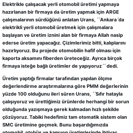
Elektrikle çalışacak yerli otomobil üretimi yapmaya
hazırlanan bir firmaya da üretim yapmak için ARGE
çalışmalarının sürdüğünü anlatan Urans, ˊˊAnkaraˊda
elektrikli yerli otomobil üretmek için çalışmalara
başlayan ve üretim iznini alan bir firmaya Allah nasip
ederse üretim yapacağız. Çizimlerimiz bitti, kalıplarını
hazırlıyoruz. Bu projede otomobilin hafif olması için
kaporta aksamını fiberden üreteceğiz. Ayrıca birçok
firmaya isteğe bağlı üretimler de yapıyoruzˊˊ dedi.
Üretim yaptığı firmalar tarafından yapılan ölçme
değerlendirme araştırmalarına göre PMM değerlerinin
yüzde 100 olduğunu ileri süren Urans, ˊˊSıfır hatayla
çalışıyoruz ve ürettiğimiz ürünlerde herhangi bir sorun
olduğunda yazışmaya gerek kalmadan hızlı şekilde
çözüyoruz. Tabiki hedefimiz tam otomatik sistem olan
SMC üretimine geçmek. Bunu başardığımızda
otomobil, otobüs ve kamyon üretimlerinde ihtiyaç