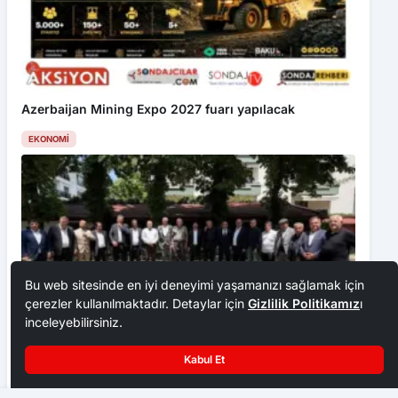
Azerbaijan Mining Expo 2027 fuarı yapılacak
EKONOMI
Bu web sitesinde en iyi deneyimi yaşamanızı sağlamak için
çerezler kullanılmaktadır. Detaylar için
Gizlilik Politikamız
ı
inceleyebilirsiniz.
Ankara Ziraat Odaları; hububat alım fiyatları çiftçimizi
Kabul Et
üzdü