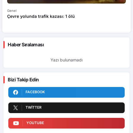
Genel
Ek
Çevre yolunda trafik kazası: 1 ölü
An
ü
Haber Sıralaması
Yazı bulunamadı
Bizi Takip Edin
FACEBOOK
TWITTER
YOUTUBE