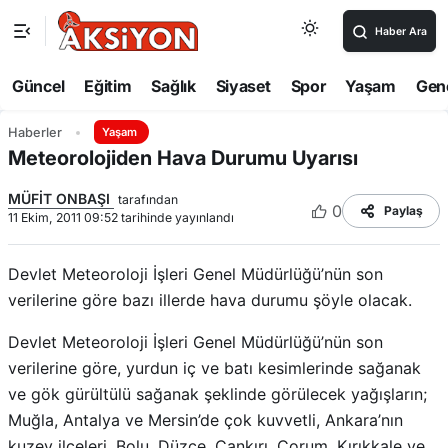
Haber Ara
Güncel
Eğitim
Sağlık
Siyaset
Spor
Yaşam
Gen
Haberler
Yaşam
Meteorolojiden Hava Durumu Uyarısı ‎
MÜFİT ONBAŞI
tarafından
0
Paylaş
11 Ekim, 2011 09:52 tarihinde yayınlandı
Devlet Meteoroloji İşleri Genel Müdürlüğü’nün son
verilerine göre bazı illerde hava durumu şöyle olacak.
Devlet Meteoroloji İşleri Genel Müdürlüğü’nün son
verilerine göre, yurdun iç ve batı kesimlerinde sağanak
ve gök gürültülü sağanak şeklinde görülecek yağışların;
Muğla, Antalya ve Mersin’de çok kuvvetli, Ankara’nın
kuzey ilçeleri, Bolu, Düzce, Çankırı, Çorum, Kırıkkale ve