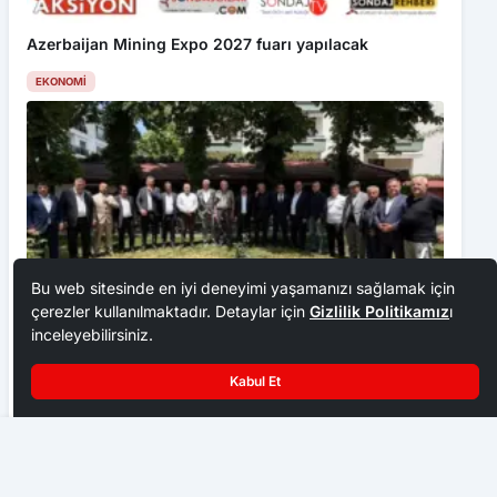
Azerbaijan Mining Expo 2027 fuarı yapılacak
EKONOMI
Bu web sitesinde en iyi deneyimi yaşamanızı sağlamak için
çerezler kullanılmaktadır. Detaylar için
Gizlilik Politikamız
ı
inceleyebilirsiniz.
Ankara Ziraat Odaları; hububat alım fiyatları çiftçimizi
üzdü
Kabul Et
EKONOMI
Meteorolojiden Hava Durumu Uyarısı ‎