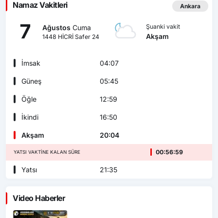
Namaz Vakitleri
Ankara
7
Şuanki vakit
Ağustos
Cuma
Akşam
1448 HİCRİ Safer 24
İmsak
04:07
Güneş
05:45
Öğle
12:59
İkindi
16:50
Akşam
20:04
00:56:58
YATSI VAKTINE KALAN SÜRE
Yatsı
21:35
Video Haberler