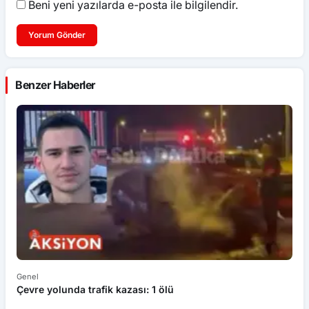
Beni yeni yazılarda e-posta ile bilgilendir.
Yorum Gönder
Benzer Haberler
Genel
Ek
Çevre yolunda trafik kazası: 1 ölü
An
ü