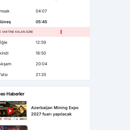
msak
04:07
üneş
05:45
E VAKTINE KALAN SÜRE
ğle
12:59
kindi
16:50
kşam
20:04
atsı
21:35
eo Haberler
Azerbaijan Mining Expo
2027 fuarı yapılacak