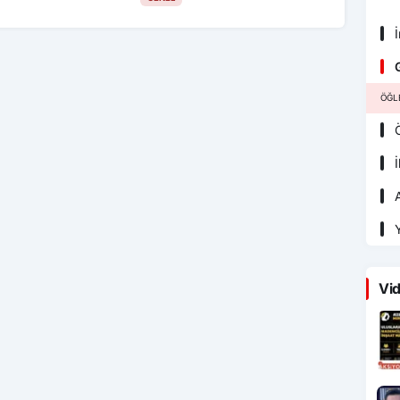
İ
G
ÖĞL
Ö
İ
A
Y
Vid