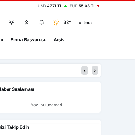
USD
47,71 TL
EUR
55,03 TL
32°
Ankara
ar
Firma Başvurusu
Arşiv
aber Sıralaması
Yazı bulunamadı
izi Takip Edin