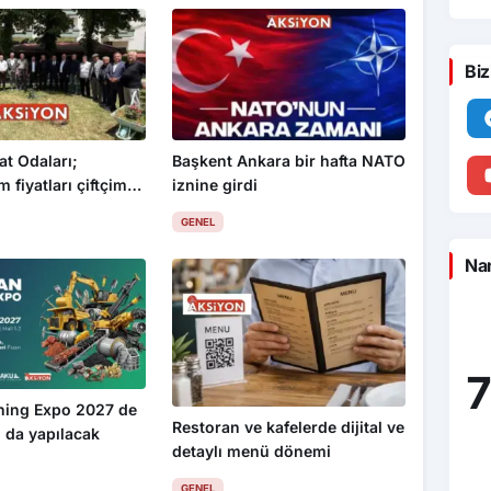
Biz
at Odaları;
Başkent Ankara bir hafta NATO
 fiyatları çiftçimizi
iznine girdi
GENEL
Nam
7
ning Expo 2027 de
Restoran ve kafelerde dijital ve
 da yapılacak
detaylı menü dönemi
GENEL