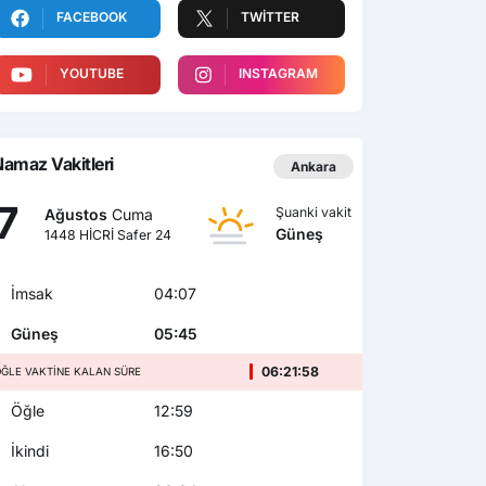
FACEBOOK
TWITTER
YOUTUBE
INSTAGRAM
amaz Vakitleri
Ankara
7
Şuanki vakit
Ağustos
Cuma
Güneş
1448 HİCRİ Safer 24
İmsak
04:07
Güneş
05:45
06:21:56
ĞLE VAKTINE KALAN SÜRE
Öğle
12:59
İkindi
16:50