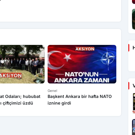
H
V
Genel
Genel
at Odaları; hububat
Başkent Ankara bir hafta NATO
Yasa dı
rı çiftçimizi üzdü
iznine girdi
operas