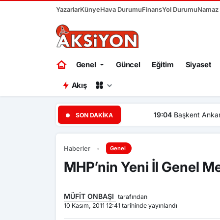
Yazarlar
Künye
Hava Durumu
Finans
Yol Durumu
Namaz V
Genel
Güncel
Eğitim
Siyaset
Akış
19:04
Başkent Ankara bir ha
SON DAKIKA
Haberler
Genel
MHP’nin Yeni İl Genel M
MÜFİT ONBAŞI
tarafından
10 Kasım, 2011 12:41 tarihinde yayınlandı