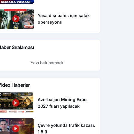
Yasa dışı bahis için şafak
operasyonu
aber Sıralaması
Yazı bulunamadı
ideo Haberler
Ekonomi
Gen
şı bahis için şafak
Caspian Mining Expo 2027 de
Azerbaijan Mining Expo
Res
yonu
Azerbeycan da yapılacak
2027 fuarı yapılacak
det
Çevre yolunda trafik kazası:
1 ölü