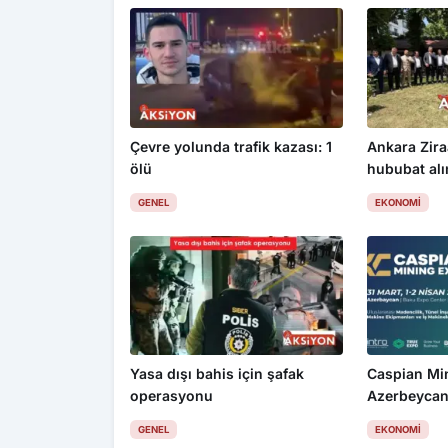
Çevre yolunda trafik kazası: 1
Ankara Zira
ölü
hububat alım
üzdü
GENEL
EKONOMI
Yasa dışı bahis için şafak
Caspian Mi
operasyonu
Azerbeycan
GENEL
EKONOMI