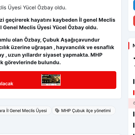
lis Üyesi Yücel Özbay oldu.
zi geçirerek hayatını kaybeden İl genel Meclis
İl Genel Meclis Üyesi Yücel Özbay oldu.
mlu olan Özbay, Çubuk Aşağıçavundur
N
lık üzerine uğraşan , hayvancılık ve esnaflık
ay , uzun yıllardır siyaset yapmakta. MHP
ık görevlerinde bulundu.
ılacak
Ö
a İl Genel Meclis Üyesi
MHP Çubuk ilçe yönetimi