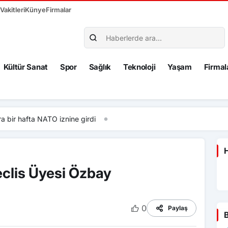
akitleri
Künye
Firmalar
Kültür Sanat
Spor
Sağlık
Teknoloji
Yaşam
Firmal
fta NATO iznine girdi
H
eclis Üyesi Özbay
0
Paylaş
B