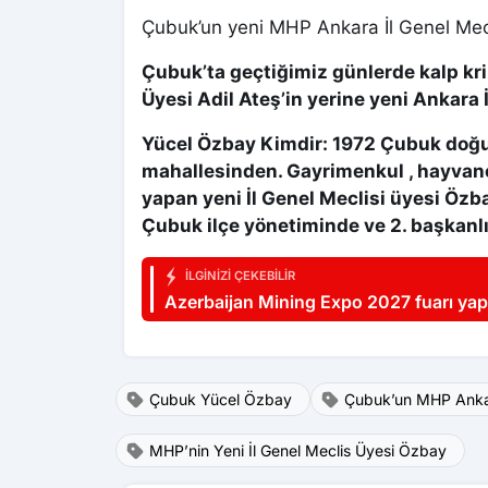
Çubuk’un yeni MHP Ankara İl Genel Mec
Çubuk’ta geçtiğimiz günlerde kalp kri
Üyesi Adil Ateş’in yerine yeni Ankara 
Yücel Özbay Kimdir:
1972 Çubuk doğu
mahallesinden. Gayrimenkul , hayvancı
yapan yeni İl Genel Meclisi üyesi Özb
Çubuk ilçe yönetiminde ve 2. başkanl
İLGINIZI ÇEKEBILIR
Azerbaijan Mining Expo 2027 fuarı yap
Çubuk Yücel Özbay
Çubuk’un MHP Ankar
MHP’nin Yeni İl Genel Meclis Üyesi Özbay