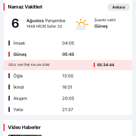
Namaz Vakitleri
Ankara
6
Şuanki vakit
Ağustos
Perşembe
Güneş
1448 HİCRİ Safer 23
İmsak
04:05
Güneş
05:45
05:34:42
ÖĞLE VAKTINE KALAN SÜRE
Öğle
13:00
İkindi
16:51
Akşam
20:05
Yatsı
21:37
Video Haberler