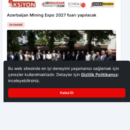
Azerbaijan Mining Expo 2027 fuarı yapılacak
EKONOMI
Bu web sitesinde en iyi deneyimi yaşamanızı sağlamak için
çerezler kullanılmaktadır. Detaylar için
Gizlilik Politikamız
ı
inceleyebilirsiniz.
Kabul Et
Ankara Ziraat Odaları; hububat alım fiyatları çiftçimizi
üzdü
Minik Yüreklerden Demokrasi Şehitleri İçin Dua
EKONOMI