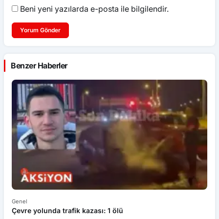
Beni yeni yazılarda e-posta ile bilgilendir.
Yorum Gönder
Benzer Haberler
Genel
Ek
Çevre yolunda trafik kazası: 1 ölü
An