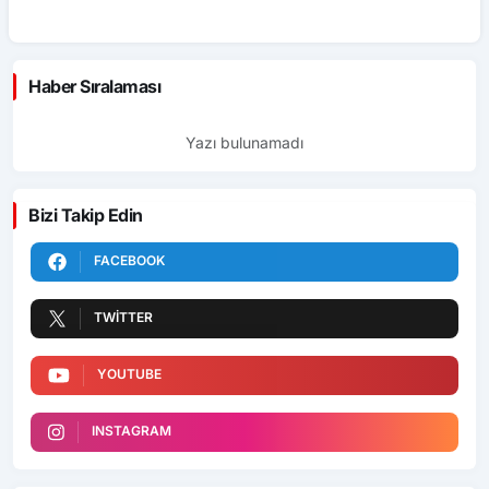
ü
Haber Sıralaması
Yazı bulunamadı
Bizi Takip Edin
FACEBOOK
TWITTER
YOUTUBE
INSTAGRAM