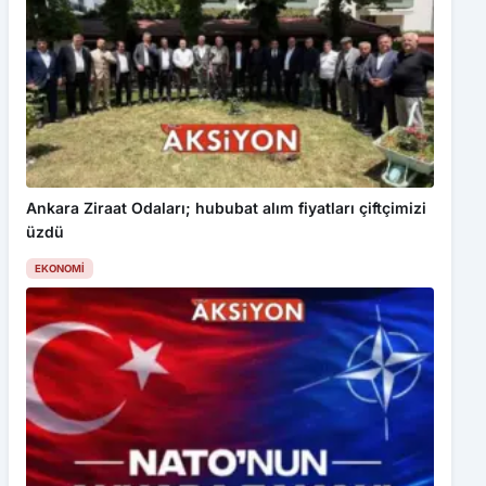
Ankara Ziraat Odaları; hububat alım fiyatları çiftçimizi
üzdü
EKONOMI