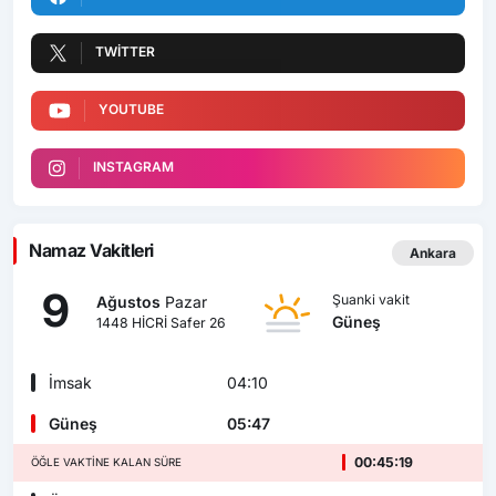
TWITTER
YOUTUBE
INSTAGRAM
Namaz Vakitleri
Ankara
9
Şuanki vakit
Ağustos
Pazar
Güneş
1448 HİCRİ Safer 26
İmsak
04:10
Güneş
05:47
00:45:18
ÖĞLE VAKTINE KALAN SÜRE