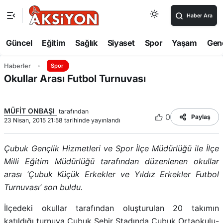
Haber Ara
Güncel
Eğitim
Sağlık
Siyaset
Spor
Yaşam
Gen
Haberler
Spor
Okullar Arası Futbol Turnuvası
MÜFİT ONBAŞI
tarafından
0
Paylaş
23 Nisan, 2015 21:58 tarihinde yayınlandı
Çubuk Gençlik Hizmetleri ve Spor İlçe Müdürlüğü ile İlçe
Milli Eğitim Müdürlüğü tarafından düzenlenen okullar
arası ‘Çubuk Küçük Erkekler ve Yıldız Erkekler Futbol
Turnuvası’ son buldu.
İlçedeki okullar tarafından oluşturulan 20 takımın
katıldığı turnuva Çubuk Şehir Stadında Çubuk Ortaokulu-