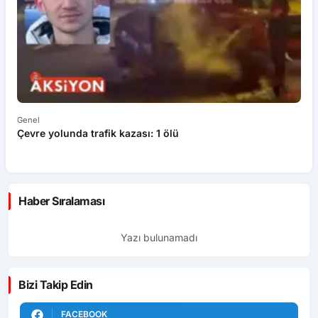
Genel
Ek
Çevre yolunda trafik kazası: 1 ölü
An
ü
Haber Sıralaması
Yazı bulunamadı
Bizi Takip Edin
FACEBOOK