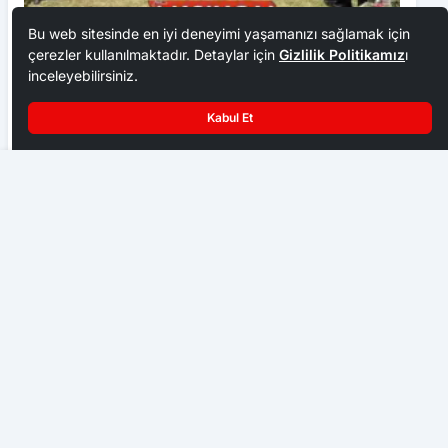
Bu web sitesinde en iyi deneyimi yaşamanızı sağlamak için
çerezler kullanılmaktadır. Detaylar için
Gizlilik Politikamız
ı
inceleyebilirsiniz.
Ankara Ziraat Odaları; hububat alım fiyatları çiftçimizi
üzdü
Kabul Et
EKONOMI
Orta Doğu’da Gerilim Büyüyor
Başkent Ankara bir hafta NATO iznine girdi
GENEL