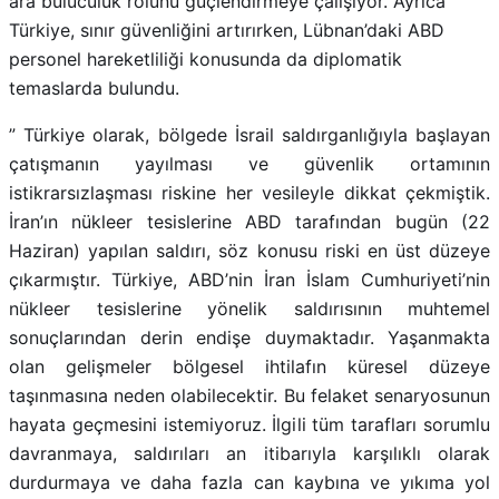
ara buluculuk rolünü güçlendirmeye çalışıyor
.
Ayrıca
Türkiye, sınır güvenliğini artırırken, Lübnan’daki ABD
personel hareketliliği konusunda da diplomatik
temaslarda bulundu
.
” Türkiye olarak, bölgede İsrail saldırganlığıyla başlayan
çatışmanın yayılması ve güvenlik ortamının
istikrarsızlaşması riskine her vesileyle dikkat çekmiştik.
İran’ın nükleer tesislerine ABD tarafından bugün (22
Haziran) yapılan saldırı, söz konusu riski en üst düzeye
çıkarmıştır. Türkiye, ABD’nin İran İslam Cumhuriyeti’nin
nükleer tesislerine yönelik saldırısının muhtemel
sonuçlarından derin endişe duymaktadır. Yaşanmakta
olan gelişmeler bölgesel ihtilafın küresel düzeye
taşınmasına neden olabilecektir. Bu felaket senaryosunun
hayata geçmesini istemiyoruz. İlgili tüm tarafları sorumlu
davranmaya, saldırıları an itibarıyla karşılıklı olarak
durdurmaya ve daha fazla can kaybına ve yıkıma yol