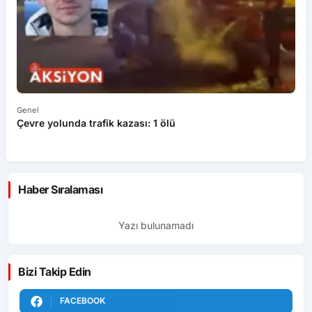
Genel
Ek
Çevre yolunda trafik kazası: 1 ölü
An
ü
Haber Sıralaması
Yazı bulunamadı
Bizi Takip Edin
FACEBOOK