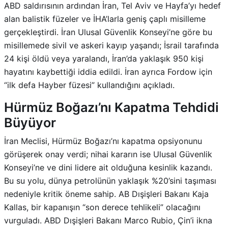
ABD saldırısının ardından İran, Tel Aviv ve Hayfa’yı hedef
alan balistik füzeler ve İHA’larla geniş çaplı misilleme
gerçekleştirdi. İran Ulusal Güvenlik Konseyi’ne göre bu
misillemede sivil ve askeri kayıp yaşandı; İsrail tarafında
24 kişi öldü veya yaralandı, İran’da yaklaşık 950 kişi
hayatını kaybettiği iddia edildi
.
İran ayrıca Fordow için
“ilk defa Hayber füzesi” kullandığını açıkladı.
Hürmüz Boğazı’nı Kapatma Tehdidi
Büyüyor
İran Meclisi, Hürmüz Boğazı’nı kapatma opsiyonunu
görüşerek onay verdi; nihai kararın ise Ulusal Güvenlik
Konseyi’ne ve dini lidere ait olduğuna kesinlik kazandı
.
Bu su yolu, dünya petrolünün yaklaşık %20’sini taşıması
nedeniyle kritik öneme sahip. AB Dışişleri Bakanı Kaja
Kallas, bir kapanışın “son derece tehlikeli” olacağını
vurguladı
.
ABD Dışişleri Bakanı Marco Rubio, Çin’i ikna