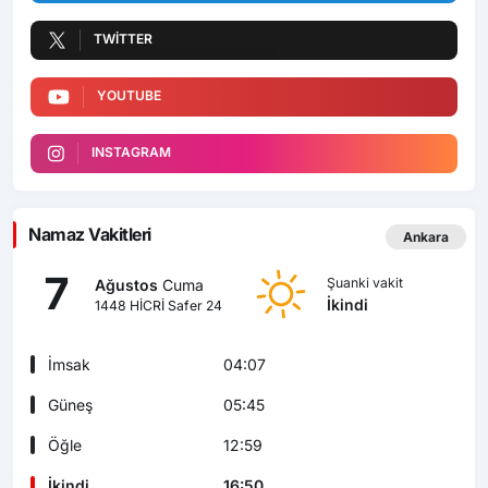
TWITTER
YOUTUBE
INSTAGRAM
Namaz Vakitleri
Ankara
7
Şuanki vakit
Ağustos
Cuma
İkindi
1448 HİCRİ Safer 24
İmsak
04:07
Güneş
05:45
Öğle
12:59
İkindi
16:50