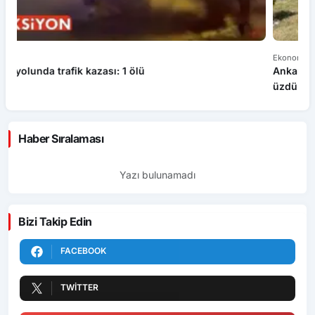
Ekonomi
Ge
Ankara Ziraat Odaları; hububat alım fiyatları çiftçimizi
B
üzdü
Haber Sıralaması
Yazı bulunamadı
Bizi Takip Edin
FACEBOOK
TWITTER