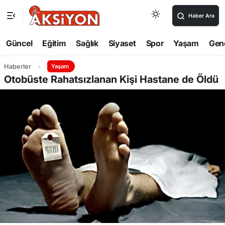
Haber Ara
Güncel
Eğitim
Sağlık
Siyaset
Spor
Yaşam
Gen
Haberler
Yaşam
Otobüste Rahatsızlanan Kişi Hastane de Öldü