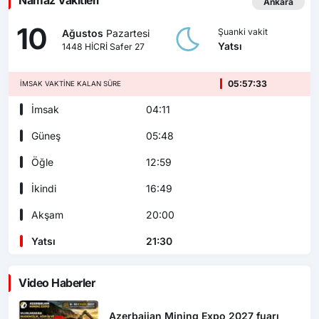
Namaz Vakitleri
Ankara
10
Şuanki vakit
Ağustos
Pazartesi
Yatsı
1448 HİCRİ Safer 27
05:57:32
İMSAK VAKTINE KALAN SÜRE
İmsak
04:11
Güneş
05:48
Öğle
12:59
İkindi
16:49
Akşam
20:00
Yatsı
21:30
Video Haberler
Azerbaijan Mining Expo 2027 fuarı