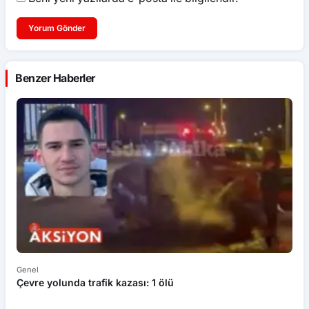
Yorum Gönder
Benzer Haberler
Genel
Ek
Çevre yolunda trafik kazası: 1 ölü
An
ü