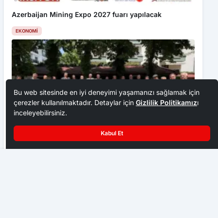
Azerbaijan Mining Expo 2027 fuarı yapılacak
EKONOMI
Bu web sitesinde en iyi deneyimi yaşamanızı sağlamak için
çerezler kullanılmaktadır. Detaylar için
Gizlilik Politikamız
ı
inceleyebilirsiniz.
Kabul Et
Ankara Ziraat Odaları; hububat alım fiyatları çiftçimizi
Otomobil Yandı
üzdü
EKONOMI