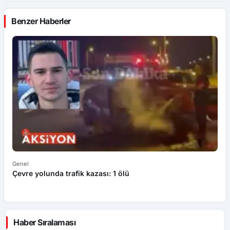
Benzer Haberler
Genel
Ek
Çevre yolunda trafik kazası: 1 ölü
An
ü
Haber Sıralaması