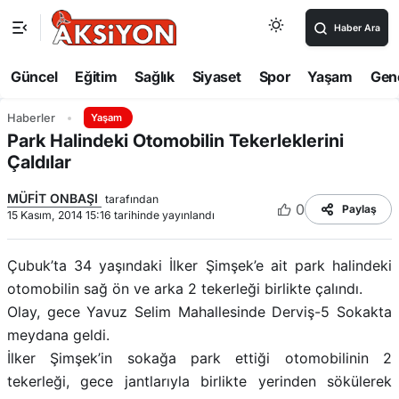
Haber Ara
Güncel
Eğitim
Sağlık
Siyaset
Spor
Yaşam
Gen
Haberler
Yaşam
Park Halindeki Otomobilin Tekerleklerini
Çaldılar
MÜFİT ONBAŞI
tarafından
0
Paylaş
15 Kasım, 2014 15:16 tarihinde yayınlandı
Çubuk’ta 34 yaşındaki İlker Şimşek’e ait park halindeki
otomobilin sağ ön ve arka 2 tekerleği birlikte çalındı.
Olay, gece Yavuz Selim Mahallesinde Derviş-5 Sokakta
meydana geldi.
İlker Şimşek’in sokağa park ettiği otomobilinin 2
tekerleği, gece jantlarıyla birlikte yerinden sökülerek