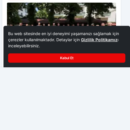
Bu web sitesinde en iyi deneyimi yaşamanızı sağlamak için
çerezler kullanılmaktadır. Detaylar için
Gizlilik Politikamız
ı
inceleyebilirsiniz.
Kabul Et
Ankara Ziraat Odaları; hububat alım fiyatları çiftçimizi
Park Halindeki Otomobilin Tekerleklerini Çaldılar
üzdü
EKONOMI