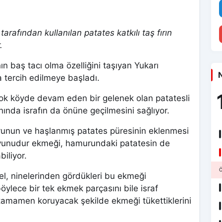
afından kullanılan patates katkılı taş fırın
.
nın baş tacı olma özelliğini taşıyan Yukarı
N
 tercih edilmeye başladı.
çok köyde devam eden bir gelenek olan patatesli
ında israfın da önüne geçilmesini sağlıyor.
unun ve haşlanmış patates püresinin eklenmesi
 Çavunudur ekmeği, hamurundaki patatesin de
biliyor.
Ö
l, ninelerinden gördükleri bu ekmeği
ylece bir tek ekmek parçasını bile israf
i tamamen koruyacak şekilde ekmeği tükettiklerini