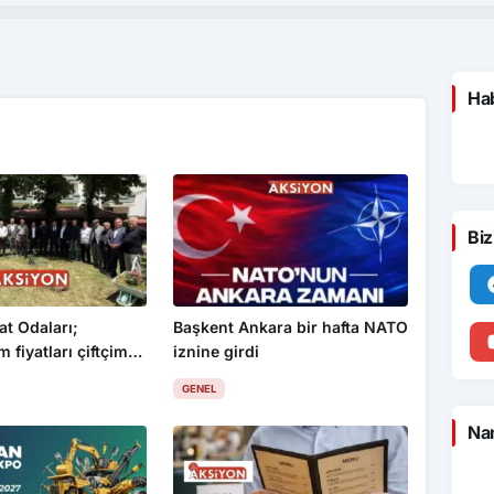
Hab
Biz
at Odaları;
Başkent Ankara bir hafta NATO
 fiyatları çiftçimizi
iznine girdi
GENEL
Nam