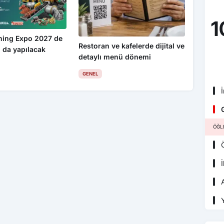
1
ning Expo 2027 de
Restoran ve kafelerde dijital ve
 da yapılacak
detaylı menü dönemi
GENEL
İ
G
ÖĞL
Ö
İ
A
Y