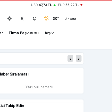
USD
47,73 TL
EUR
55,22 TL
30°
Ankara
ar
Firma Başvurusu
Arşiv
aber Sıralaması
Yazı bulunamadı
izi Takip Edin