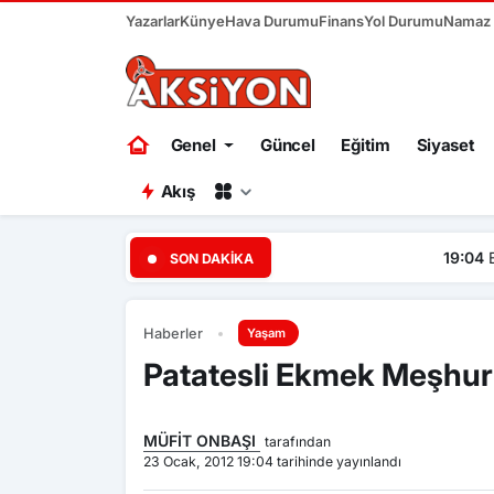
Yazarlar
Künye
Hava Durumu
Finans
Yol Durumu
Namaz V
Genel
Güncel
Eğitim
Siyaset
Akış
19:04
Başkent Ankara bir ha
SON DAKIKA
Haberler
Yaşam
Patatesli Ekmek Meşhur
MÜFİT ONBAŞI
tarafından
23 Ocak, 2012 19:04 tarihinde yayınlandı