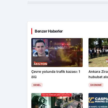
Benzer Haberler
Çevre yolunda trafik kazası: 1
Ankara Zira
ölü
hububat alım
üzdü
GENEL
EKONOMI