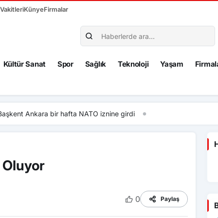
akitleri
Künye
Firmalar
Kültür Sanat
Spor
Sağlık
Teknoloji
Yaşam
Firmal
fta NATO iznine girdi
H
 Oluyor
0
Paylaş
B