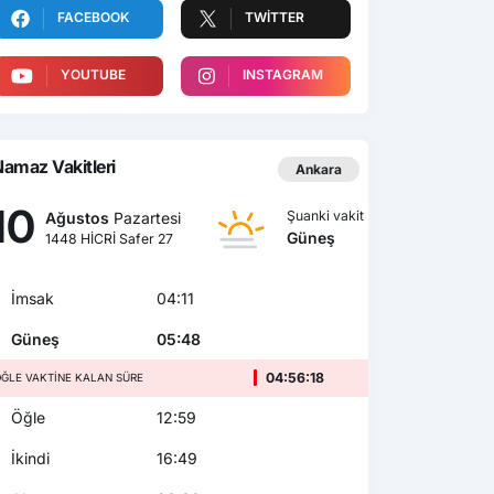
FACEBOOK
TWITTER
YOUTUBE
INSTAGRAM
amaz Vakitleri
Ankara
10
Şuanki vakit
Ağustos
Pazartesi
Güneş
1448 HİCRİ Safer 27
İmsak
04:11
Güneş
05:48
04:56:16
ĞLE VAKTINE KALAN SÜRE
Öğle
12:59
İkindi
16:49