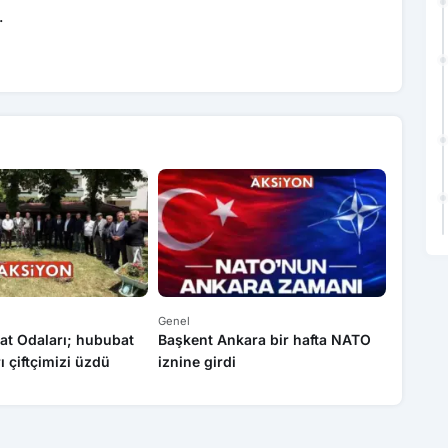
.
Genel
Genel
at Odaları; hububat
Başkent Ankara bir hafta NATO
Yasa dı
rı çiftçimizi üzdü
iznine girdi
operas