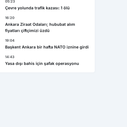
05:23
Çevre yolunda trafik kazası: 1 ölü
16:20
Ankara Ziraat Odaları; hububat alım
fiyatları çiftçimizi üzdü
19:04
Başkent Ankara bir hafta NATO iznine girdi
14:43
Yasa dışı bahis için şafak operasyonu
Ekonomi
Gen
şı bahis için şafak
Caspian Mining Expo 2027 de
Res
yonu
Azerbeycan da yapılacak
det