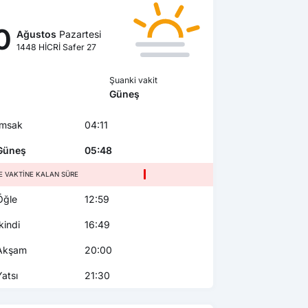
0
Ağustos
Pazartesi
1448 HİCRİ Safer 27
Şuanki vakit
Güneş
msak
04:11
üneş
05:48
E VAKTINE KALAN SÜRE
ğle
12:59
kindi
16:49
kşam
20:00
atsı
21:30