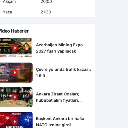
Akşam
20:00
Yatsı
21:30
ideo Haberler
Azerbaijan Mining Expo
2027 fuarı yapılacak
Çevre yolunda trafik kazası:
1 ölü
Ankara Ziraat Odaları;
hububat alım fiyatları
çiftçimizi üzdü
Başkent Ankara bir hafta
NATO iznine girdi