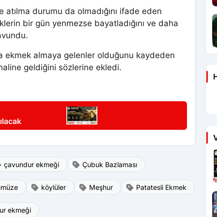
 atılma durumu da olmadığını ifade eden
klerin bir gün yenmezse bayatladığını ve daha
savundu.
 da ekmek almaya gelenler olduğunu kaydeden
line geldiğini sözlerine ekledi.
H
ılacak
V
çavundur ekmeği
Çubuk Bazlaması
ümüze
köylüler
Meşhur
Patatesli Ekmek
ur ekmeği