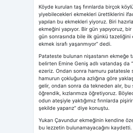
Köyde kurulan taş fırınlarda birçok köylü
yiyebilecekleri ekmekleri ürettiklerini if
yapılan bu ekmekleri yiyoruz. Biri hazırla
ekmeğini yapıyor. Bir gün yapıyoruz, bi
gün sonrasında bile ilk günkü tazeliğini
ekmek israfı yaşanmıyor” dedi.
Patateste bulunan nişastanın ekmeğe ta
belirten Emine Geniş adlı vatandaş da “
ezeriz. Ondan sonra hamuru patatesle sı
hamurun çokluğuna azlığına göre yaklaş
gelir, ondan sonra da tekneden alır, bu
öğrendik, kızlarımıza öğretiyoruz. Böylec
odun ateşiyle yaktığımız fırınlarda pişirir
şekilde yaparız” diye konuştu.
Yukarı Çavundur ekmeğinin kendine özel
bu lezzetin bulunamayacağını kaydetti.