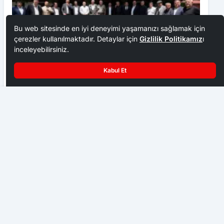
Bu web sitesinde en iyi deneyimi yaşamanızı sağlamak için
çerezler kullanılmaktadır. Detaylar için
Gizlilik Politikamız
ı
inceleyebilirsiniz.
Kabul Et
Ankara Ziraat Odaları; hububat alım fiyatları çiftçimizi
üzdü
Pursaklar’da Wushu Tai-Chi Şöleni
EKONOMI