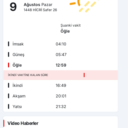
9
Ağustos
Pazar
1448 HİCRİ Safer 26
Şuanki vakit
Öğle
İmsak
04:10
Güneş
05:47
Öğle
12:59
İKINDI VAKTINE KALAN SÜRE
İkindi
16:49
Akşam
20:01
Yatsı
21:32
Video Haberler