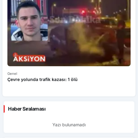
Genel
Ek
Çevre yolunda trafik kazası: 1 ölü
An
ü
Haber Sıralaması
Yazı bulunamadı