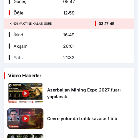
Güneş
05:47
Öğle
12:59
03:17:43
İKINDI VAKTINE KALAN SÜRE
İkindi
16:49
Akşam
20:01
Yatsı
21:32
Video Haberler
Azerbaijan Mining Expo 2027 fuarı
yapılacak
Çevre yolunda trafik kazası: 1 ölü