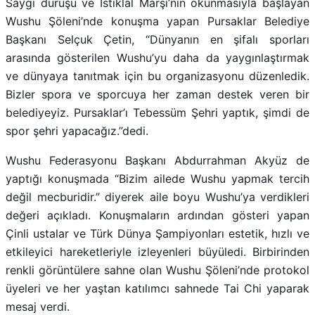
Saygı duruşu ve İstiklal Marşı’nın okunmasıyla başlayan
Wushu Şöleni’nde konuşma yapan Pursaklar Belediye
Başkanı Selçuk Çetin, “Dünyanın en şifalı sporları
arasında gösterilen Wushu’yu daha da yaygınlaştırmak
ve dünyaya tanıtmak için bu organizasyonu düzenledik.
Bizler spora ve sporcuya her zaman destek veren bir
belediyeyiz. Pursaklar’ı Tebessüm Şehri yaptık, şimdi de
spor şehri yapacağız.”dedi.
Wushu Federasyonu Başkanı Abdurrahman Akyüz de
yaptığı konuşmada “Bizim ailede Wushu yapmak tercih
değil mecburidir.” diyerek aile boyu Wushu’ya verdikleri
değeri açıkladı. Konuşmaların ardından gösteri yapan
Çinli ustalar ve Türk Dünya Şampiyonları estetik, hızlı ve
etkileyici hareketleriyle izleyenleri büyüledi. Birbirinden
renkli görüntülere sahne olan Wushu Şöleni’nde protokol
üyeleri ve her yaştan katılımcı sahnede Tai Chi yaparak
mesaj verdi.