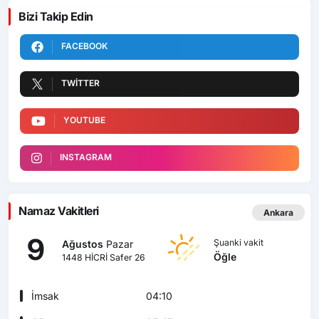
Bizi Takip Edin
FACEBOOK
TWITTER
YOUTUBE
INSTAGRAM
Namaz Vakitleri
Ankara
9
Şuanki vakit
Ağustos
Pazar
Öğle
1448 HİCRİ Safer 26
İmsak
04:10