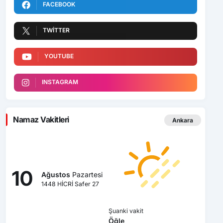
FACEBOOK
TWITTER
YOUTUBE
INSTAGRAM
Namaz Vakitleri
Ankara
10
Ağustos
Pazartesi
1448 HİCRİ Safer 27
Şuanki vakit
Öğle