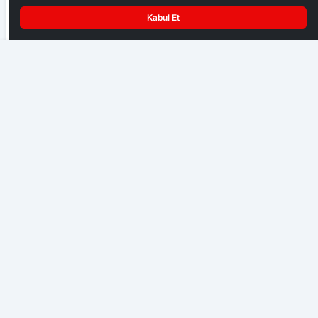
Kabul Et
Ankara Ziraat Odaları; hububat alım fiyatları çiftçimizi
üzdü
Sanayi Sitesine Kamerası Sitemi Takıldı
EKONOMI
Başkent Ankara bir hafta NATO iznine girdi
GENEL