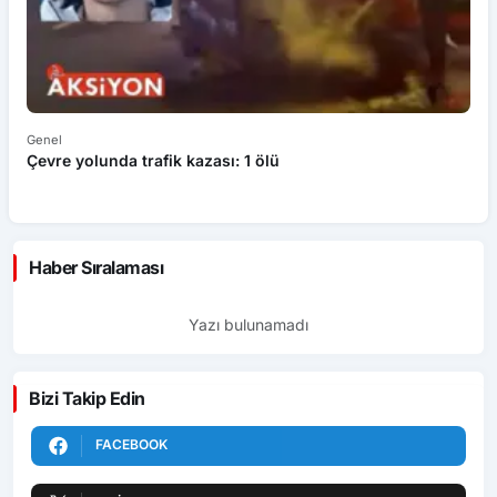
Genel
Ek
Çevre yolunda trafik kazası: 1 ölü
An
ü
Haber Sıralaması
Yazı bulunamadı
Bizi Takip Edin
FACEBOOK