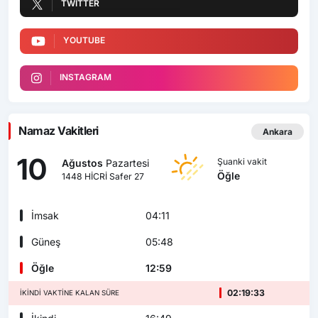
TWITTER
YOUTUBE
INSTAGRAM
Namaz Vakitleri
Ankara
10
Şuanki vakit
Ağustos
Pazartesi
Öğle
1448 HİCRİ Safer 27
İmsak
04:11
Güneş
05:48
Öğle
12:59
02:19:31
İKINDI VAKTINE KALAN SÜRE