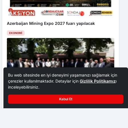
Azerbaijan Mining Expo 2027 fuarı yapılacak
EKONOMI
Bu web sitesinde en iyi deneyimi yaşamanızı sağlamak için
çerezler kullanılmaktadır. Detaylar için
Gizlilik Politikamız
ı
inceleyebilirsiniz.
Kabul Et
Ankara Ziraat Odaları; hububat alım fiyatları çiftçimizi
üzdü
Saray Alt Geçidi Kullanılamıyor
EKONOMI