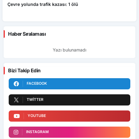
Çevre yolunda trafik kazası: 1 ölü
An
ü
Haber Sıralaması
Yazı bulunamadı
Bizi Takip Edin
FACEBOOK
TWITTER
YOUTUBE
INSTAGRAM