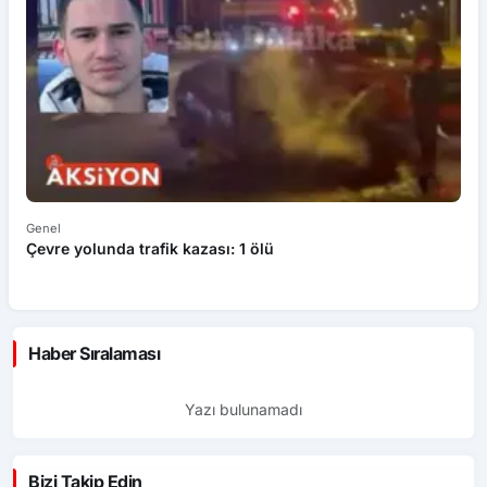
Genel
Ek
Çevre yolunda trafik kazası: 1 ölü
An
ü
Haber Sıralaması
Yazı bulunamadı
Bizi Takip Edin