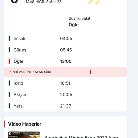
1448 HİCRİ Safer 23
Şuanki vakit
Öğle
İmsak
04:05
Güneş
05:45
Öğle
13:00
İKINDI VAKTINE KALAN SÜRE
İkindi
16:51
Akşam
20:05
Yatsı
21:37
Video Haberler
Azerbaijan Mining Expo 2027 fuarı