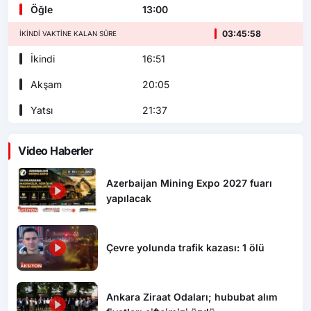
Öğle
13:00
03:45:57
İKINDI VAKTINE KALAN SÜRE
İkindi
16:51
Akşam
20:05
Yatsı
21:37
Video Haberler
Azerbaijan Mining Expo 2027 fuarı
yapılacak
Çevre yolunda trafik kazası: 1 ölü
Ankara Ziraat Odaları; hububat alım