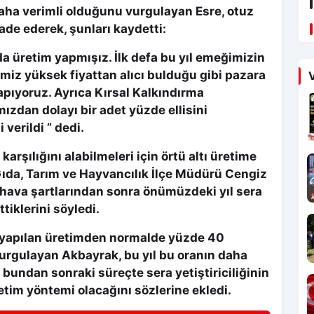
daha verimli olduğunu vurgulayan Esre, otuz
fade ederek, şunları kaydetti:
a üretim yapmışız. İlk defa bu yıl emeğimizin
rimiz yüksek fiyattan alıcı bulduğu gibi pazara
V
ıyoruz. Ayrıca Kırsal Kalkındırma
ızdan dolayı bir adet yüzde ellisini
verildi ” dedi.
arşılığını alabilmeleri için örtü altı üretime
 Gıda, Tarım ve Hayvancılık İlçe Müdürü Cengiz
hava şartlarından sonra önümüzdeki yıl sera
tiklerini söyledi.
nda yapılan üretimden normalde yüzde 40
vurgulayan Akbayrak, bu yıl bu oranın daha
 bundan sonraki süreçte sera yetiştiriciliğinin
etim yöntemi olacağını sözlerine ekledi.