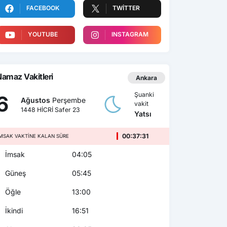
FACEBOOK
TWITTER
YOUTUBE
INSTAGRAM
amaz Vakitleri
Ankara
Şuanki
6
Ağustos
Perşembe
vakit
1448 HİCRİ Safer 23
Yatsı
00:37:29
MSAK VAKTINE KALAN SÜRE
İmsak
04:05
Güneş
05:45
Öğle
13:00
İkindi
16:51