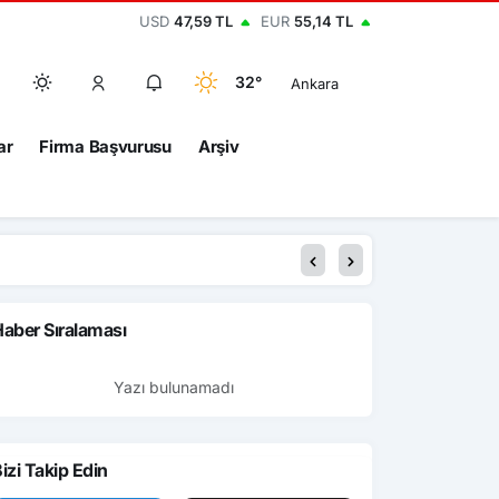
USD
47,59 TL
EUR
55,14 TL
32°
Ankara
ar
Firma Başvurusu
Arşiv
aber Sıralaması
Yazı bulunamadı
izi Takip Edin