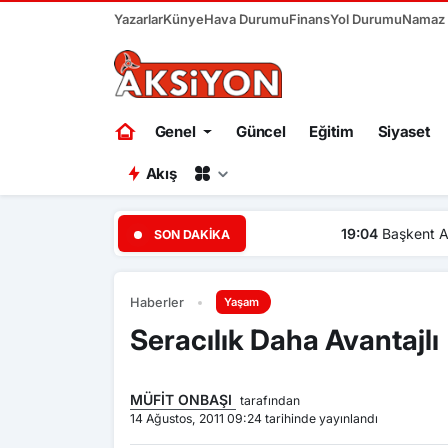
Yazarlar
Künye
Hava Durumu
Finans
Yol Durumu
Namaz V
Genel
Güncel
Eğitim
Siyaset
Akış
19:04
Başkent Ankara bir ha
SON DAKIKA
Haberler
Yaşam
Seracılık Daha Avantajlı
MÜFİT ONBAŞI
tarafından
14 Ağustos, 2011 09:24 tarihinde yayınlandı