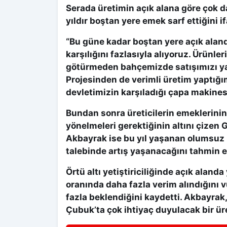
Serada üretimin açık alana göre çok 
yıldır boştan yere emek sarf ettiğini i
“Bu güne kadar boştan yere açık aland
karşılığını fazlasıyla alıyoruz. Ürünle
götürmeden bahçemizde satışımızı yap
Projesinden de verimli üretim yaptığım
devletimizin karşıladığı çapa makinesi 
Bundan sonra üreticilerin emeklerinin k
yönelmeleri gerektiğinin altını çizen
Akbayrak ise bu yıl yaşanan olumsuz 
talebinde artış yaşanacağını tahmin et
Örtü altı yetiştiriciliğinde açık ala
oranında daha fazla verim alındığını 
fazla beklendiğini kaydetti. Akbayrak,
Çubuk’ta çok ihtiyaç duyulacak bir ür