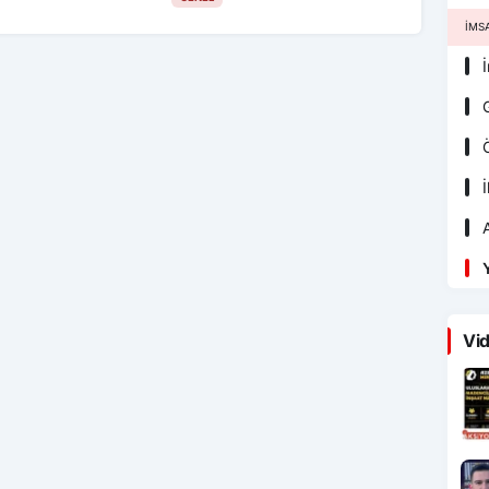
İMS
İ
G
Ö
İ
A
Y
Vid