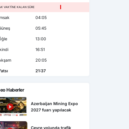
AK VAKTINE KALAN SÜRE
msak
04:05
üneş
05:45
ğle
13:00
kindi
16:51
kşam
20:05
atsı
21:37
eo Haberler
Azerbaijan Mining Expo
2027 fuarı yapılacak
Çevre yolunda trafik