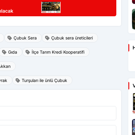
ılacak
Çubuk Sera
Çubuk sera üreticileri
H
Gıda
İlçe Tarım Kredi Kooperatifi
 Akkan
yrak
Turşuları ile ünlü Çubuk
V