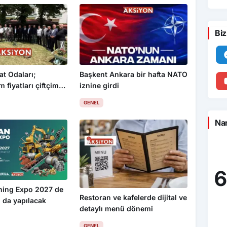
Biz
at Odaları;
Başkent Ankara bir hafta NATO
 fiyatları çiftçimizi
iznine girdi
GENEL
Nam
6
ning Expo 2027 de
Restoran ve kafelerde dijital ve
 da yapılacak
detaylı menü dönemi
GENEL