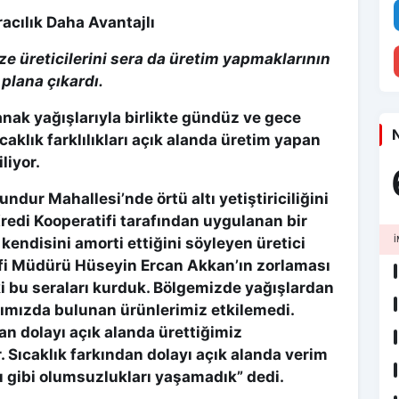
acılık Daha Avantajlı
e üreticilerini sera da üretim yapmaklarının
plana çıkardı.
nak yağışlarıyla birlikte gündüz ve gece
N
klık farklılıkları açık alanda üretim yapan
liyor.
ndur Mahallesi’nde örtü altı yetiştiriciliğini
redi Kooperatifi tarafından uygulanan bir
 kendisini amorti ettiğini söyleyen üretici
İ
ifi Müdürü Hüseyin Ercan Akkan’ın zorlaması
 ki bu seraları kurduk. Bölgemizde yağışlardan
rımızda bulunan ürünlerimiz etkilemedi.
dan dolayı açık alanda ürettiğimiz
 Sıcaklık farkından dolayı açık alanda verim
u gibi olumsuzlukları yaşamadık” dedi.