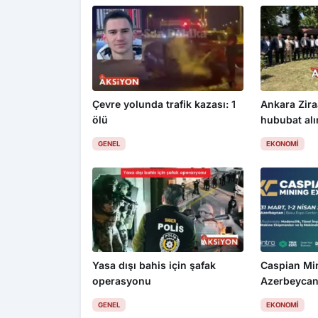
Çevre yolunda trafik kazası: 1
Ankara Zira
ölü
hububat alım
üzdü
GENEL
EKONOMI
Yasa dışı bahis için şafak
Caspian Mi
operasyonu
Azerbeycan
GENEL
EKONOMI