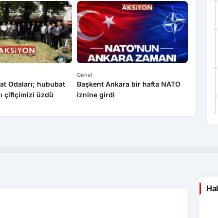
Genel
Genel
at Odaları; hububat
Başkent Ankara bir hafta NATO
Yasa dı
rı çiftçimizi üzdü
iznine girdi
operas
Hab