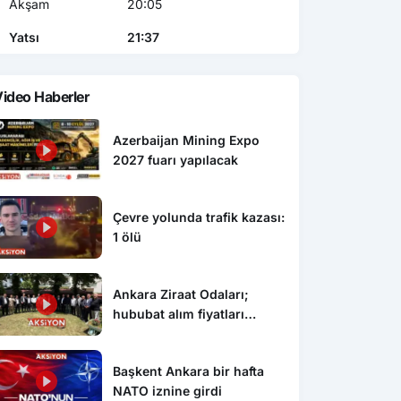
Akşam
20:05
Yatsı
21:37
ideo Haberler
Azerbaijan Mining Expo
2027 fuarı yapılacak
Çevre yolunda trafik kazası:
1 ölü
Ankara Ziraat Odaları;
hububat alım fiyatları
çiftçimizi üzdü
Başkent Ankara bir hafta
NATO iznine girdi