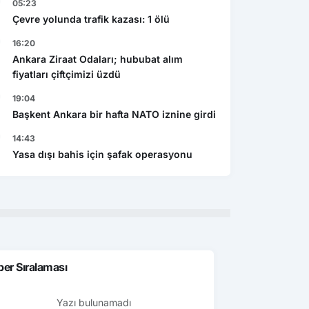
05:23
Çevre yolunda trafik kazası: 1 ölü
16:20
Ankara Ziraat Odaları; hububat alım
fiyatları çiftçimizi üzdü
19:04
Ekonomi
Başkent Ankara bir hafta NATO iznine girdi
Gen
şı bahis için şafak
Caspian Mining Expo 2027 de
Res
yonu
Azerbeycan da yapılacak
14:43
det
Yasa dışı bahis için şafak operasyonu
er Sıralaması
Yazı bulunamadı