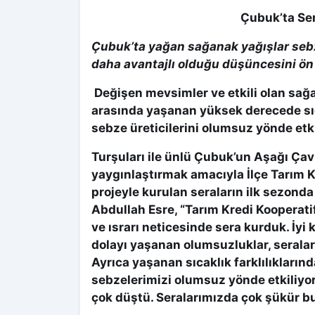
Çubuk’ta Ser
Çubuk’ta yağan sağanak yağışlar sebz
daha avantajlı olduğu düşüncesini ön 
Değişen mevsimler ve etkili olan sağa
arasında yaşanan yüksek derecede sıca
sebze üreticilerini olumsuz yönde etki
Turşuları ile ünlü Çubuk’un Aşağı Çavu
yaygınlaştırmak amacıyla İlçe Tarım K
projeyle kurulan seraların ilk sezonda
Abdullah Esre, “Tarım Kredi Kooperat
ve ısrarı neticesinde sera kurduk. İyi
dolayı yaşanan olumsuzluklar, serala
Ayrıca yaşanan sıcaklık farklılıkların
sebzelerimizi olumsuz yönde etkiliyor.
çok düştü. Seralarımızda çok şükür b