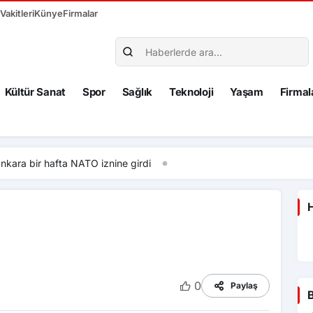
akitleri
Künye
Firmalar
Kültür Sanat
Spor
Sağlık
Teknoloji
Yaşam
Firmal
fta NATO iznine girdi
H
0
Paylaş
B