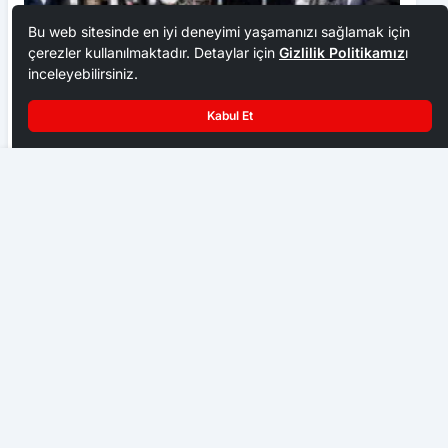
Bu web sitesinde en iyi deneyimi yaşamanızı sağlamak için
çerezler kullanılmaktadır. Detaylar için
Gizlilik Politikamız
ı
inceleyebilirsiniz.
Kabul Et
Ankara Ziraat Odaları; hububat alım fiyatları çiftçimizi
üzdü
Sgk’lara Yoğun İlgi
EKONOMI
Başkent Ankara bir hafta NATO iznine girdi