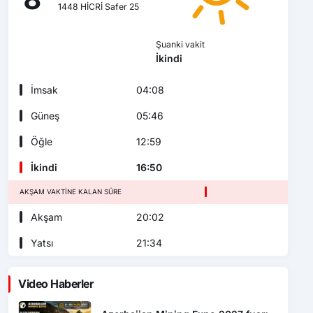
1448 HİCRİ Safer 25
Şuanki vakit
İkindi
İmsak
04:08
Güneş
05:46
Öğle
12:59
İkindi
16:50
AKŞAM VAKTINE KALAN SÜRE
Akşam
20:02
Yatsı
21:34
Video Haberler