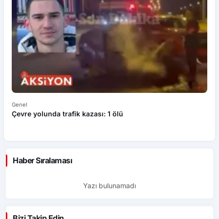
Genel
Ek
Çevre yolunda trafik kazası: 1 ölü
An
ü
Haber Sıralaması
Yazı bulunamadı
Bizi Takip Edin