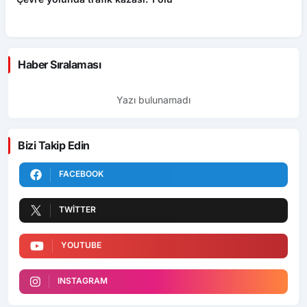
ü
Haber Sıralaması
Yazı bulunamadı
Bizi Takip Edin
FACEBOOK
TWITTER
YOUTUBE
INSTAGRAM