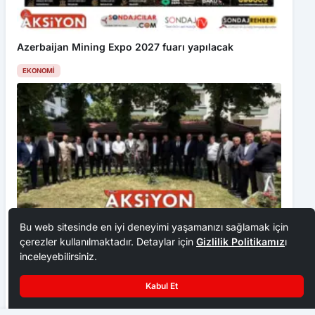
Azerbaijan Mining Expo 2027 fuarı yapılacak
EKONOMI
Bu web sitesinde en iyi deneyimi yaşamanızı sağlamak için
çerezler kullanılmaktadır. Detaylar için
Gizlilik Politikamız
ı
Ankara Ziraat Odaları; hububat alım fiyatları çiftçimizi
inceleyebilirsiniz.
üzdü
EKONOMI
Kabul Et