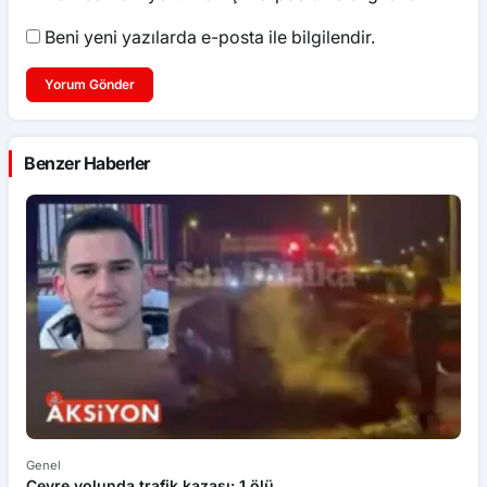
Beni yeni yazılarda e-posta ile bilgilendir.
Yorum Gönder
Benzer Haberler
Genel
Ek
Çevre yolunda trafik kazası: 1 ölü
An