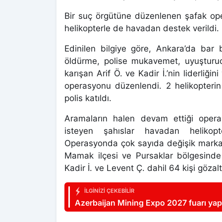
Bir suç örgütüne düzenlenen şafak ope
helikopterle de havadan destek verildi.
Edinilen bilgiye göre, Ankara’da bar ba
öldürme, polise mukavemet, uyuşturucu
karışan Arif Ö. ve Kadir İ.’nin liderliğ
operasyonu düzenlendi. 2 helikopteri
polis katıldı.
Aramaların halen devam ettiği opera
isteyen şahıslar havadan helikopt
Operasyonda çok sayıda değişik marka si
Mamak ilçesi ve Pursaklar bölgesinde 
Kadir İ. ve Levent Ç. dahil 64 kişi gözalt
İLGINIZI ÇEKEBILIR
Azerbaijan Mining Expo 2027 fuarı yap