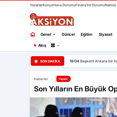
Yazarlar
Künye
Hava Durumu
Finans
Yol Durumu
Namaz V
Genel
Güncel
Eğitim
Siyaset
Akış
19:34
Az
SON DAKIKA
Haberler
Yaşam
Son Yılların En Büyük 