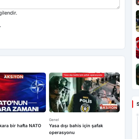
ilendir.
.
Genel
Ekonomi
kara bir hafta NATO
Yasa dışı bahis için şafak
Caspia
operasyonu
Azerbe