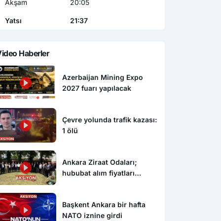
Akşam
20:05
Yatsı
21:37
ideo Haberler
Azerbaijan Mining Expo
2027 fuarı yapılacak
Çevre yolunda trafik kazası:
1 ölü
Ankara Ziraat Odaları;
hububat alım fiyatları
çiftçimizi üzdü
Başkent Ankara bir hafta
NATO iznine girdi