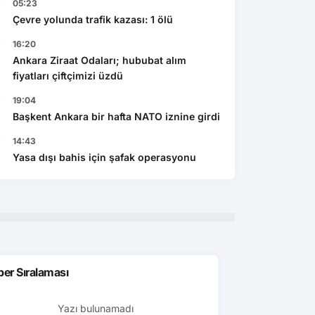
05:23
Çevre yolunda trafik kazası: 1 ölü
16:20
Ankara Ziraat Odaları; hububat alım
fiyatları çiftçimizi üzdü
19:04
Başkent Ankara bir hafta NATO iznine girdi
14:43
Yasa dışı bahis için şafak operasyonu
er Sıralaması
Yazı bulunamadı