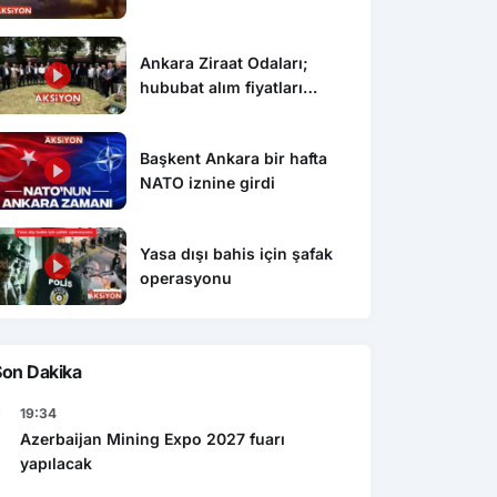
Ankara Ziraat Odaları;
hububat alım fiyatları
çiftçimizi üzdü
Başkent Ankara bir hafta
NATO iznine girdi
Yasa dışı bahis için şafak
operasyonu
Son Dakika
19:34
Azerbaijan Mining Expo 2027 fuarı
Genel
n Mining Expo 2027 de
yapılacak
Restoran ve kafelerde dijital ve
ycan da yapılacak
detaylı menü dönemi