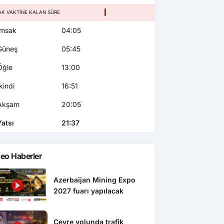
AK VAKTINE KALAN SÜRE
msak
04:05
üneş
05:45
ğle
13:00
kindi
16:51
kşam
20:05
atsı
21:37
eo Haberler
Azerbaijan Mining Expo
2027 fuarı yapılacak
Çevre yolunda trafik