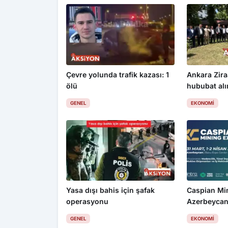
Çevre yolunda trafik kazası: 1
Ankara Zira
ölü
hububat alım
üzdü
GENEL
EKONOMI
Yasa dışı bahis için şafak
Caspian Mi
operasyonu
Azerbeycan
GENEL
EKONOMI