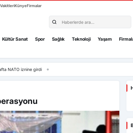
akitleri
Künye
Firmalar
Kültür Sanat
Spor
Sağlık
Teknoloji
Yaşam
Firmal
erbaijan Mining Expo 2027 fuarı yapılacak
H
Operasyonu
B