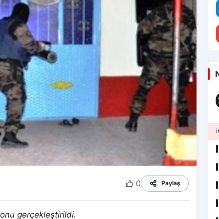
N
İ
0
Paylaş
nu gerçekleştirildi.