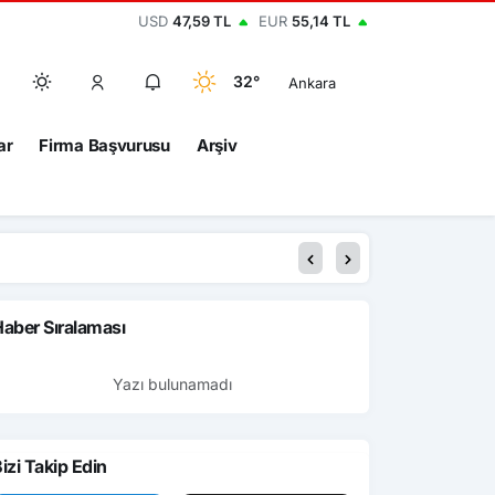
USD
47,59 TL
EUR
55,14 TL
32°
Ankara
ar
Firma Başvurusu
Arşiv
aber Sıralaması
Yazı bulunamadı
izi Takip Edin