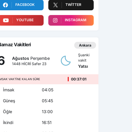
FACEBOOK
TWITTER
YOUTUBE
INSTAGRAM
amaz Vakitleri
Ankara
Şuanki
6
Ağustos
Perşembe
vakit
1448 HİCRİ Safer 23
Yatsı
00:37:00
MSAK VAKTINE KALAN SÜRE
İmsak
04:05
Güneş
05:45
Öğle
13:00
İkindi
16:51