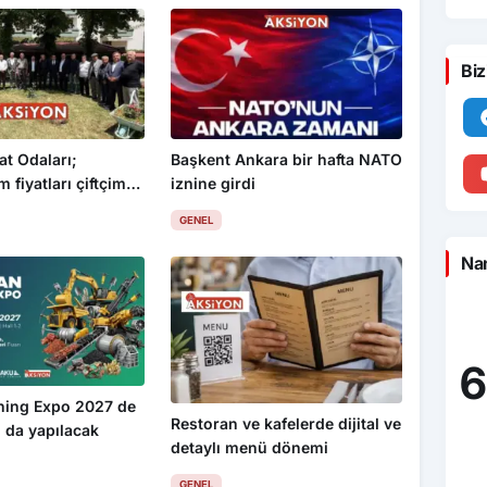
Biz
at Odaları;
Başkent Ankara bir hafta NATO
 fiyatları çiftçimizi
iznine girdi
GENEL
Nam
6
ning Expo 2027 de
Restoran ve kafelerde dijital ve
 da yapılacak
detaylı menü dönemi
GENEL