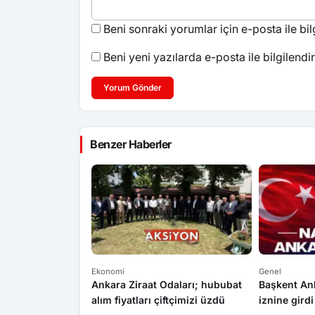
Beni sonraki yorumlar için e-posta ile bilg
Beni yeni yazılarda e-posta ile bilgilendir
Yorum Gönder
Benzer Haberler
Ekonomi
Genel
afik kazası: 1 ölü
Ankara Ziraat Odaları; hububat
Başkent An
alım fiyatları çiftçimizi üzdü
iznine girdi