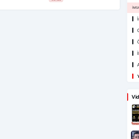
İMS
İ
G
Ö
İ
A
Y
Vid