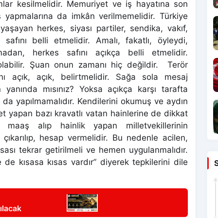
mlar kesilmelidir. Memuriyet ve iş hayatına son
iş yapmalarına da imkân verilmemelidir. Türkiye
 yaşayan herkes, siyası partiler, sendika, vakıf,
fını belli etmelidir. Amalı, fakatlı, öyleydi,
adan, herkes safını açıkça belli etmelidir.
 olabilir. Şuan onun zamanı hiç değildir. Terör
ı açık, açık, belirtmelidir. Sağa sola mesaj
in yanında mısınız? Yoksa açıkça karşı tarafta
u da yapılmamalıdır. Kendilerini okumuş ve aydın
et yapan bazı kravatlı vatan hainlerine de dikkat
le maaş alıp hainlik yapan milletvekillerinin
 çıkarılıp, hesap vermelidir. Bu nedenle acilen,
sası tekrar getirilmeli ve hemen uygulanmalıdır.
de kısasa kısas vardır” diyerek tepkilerini dile
ılacak