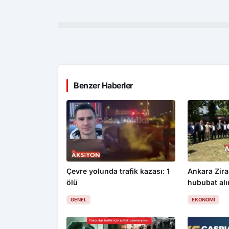
Benzer Haberler
Çevre yolunda trafik kazası: 1
Ankara Zira
ölü
hububat alım
üzdü
GENEL
EKONOMI