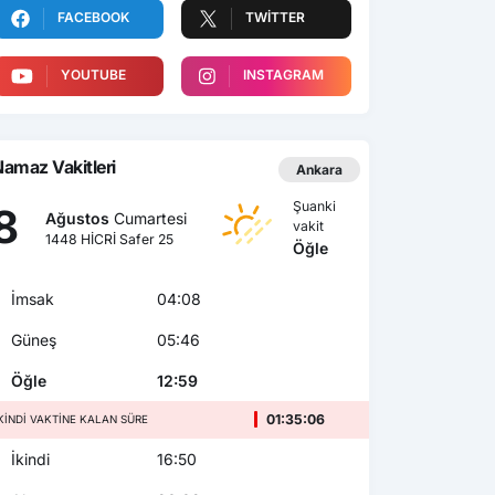
FACEBOOK
TWITTER
YOUTUBE
INSTAGRAM
amaz Vakitleri
Ankara
Şuanki
8
Ağustos
Cumartesi
vakit
1448 HİCRİ Safer 25
Öğle
İmsak
04:08
Güneş
05:46
Öğle
12:59
01:35:04
KINDI VAKTINE KALAN SÜRE
İkindi
16:50