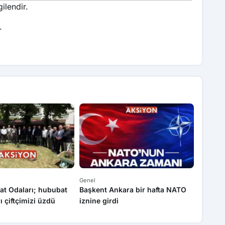
ilendir.
.
Genel
Genel
at Odaları; hububat
Başkent Ankara bir hafta NATO
Yasa dı
rı çiftçimizi üzdü
iznine girdi
operas