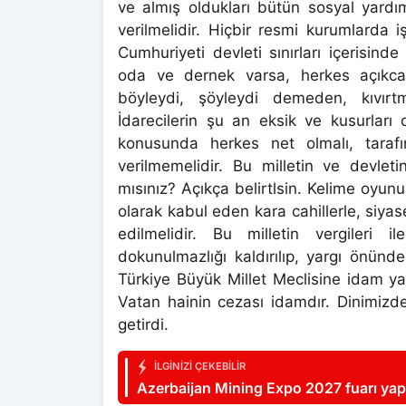
ve almış oldukları bütün sosyal yardı
verilmelidir. Hiçbir resmi kurumlarda 
Cumhuriyeti devleti sınırları içerisinde
oda ve dernek varsa, herkes açıkca sa
böyleydi, şöyleydi demeden, kıvırtm
İdarecilerin şu an eksik ve kusurları
konusunda herkes net olmalı, tarafın
verilmemelidir. Bu milletin ve devlet
mısınız? Açıkça belirtlsin. Kelime oyun
olarak kabul eden kara cahillerle, siyas
edilmelidir. Bu milletin vergileri i
dokunulmazlığı kaldırılıp, yargı önünde
Türkiye Büyük Millet Meclisine idam ya
Vatan hainin cezası idamdır. Dinimizde 
getirdi.
İLGINIZI ÇEKEBILIR
Azerbaijan Mining Expo 2027 fuarı yap