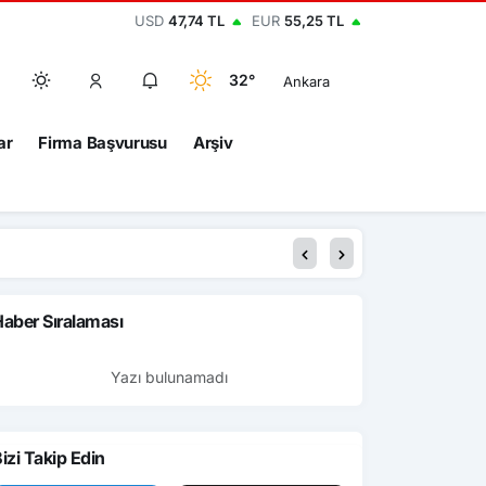
USD
47,74 TL
EUR
55,25 TL
32°
Ankara
ar
Firma Başvurusu
Arşiv
aber Sıralaması
Yazı bulunamadı
izi Takip Edin