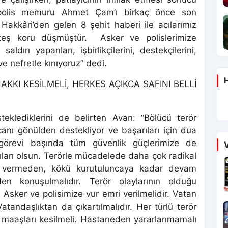
i polis memuru Ahmet Çam’ı birkaç önce son
 Hakkâri’den gelen 8 şehit haberi ile acılarımız
ateş koru düşmüştür. Asker ve polislerimize
dırı yapanları, işbirlikçilerini, destekçilerini,
e nefretle kınıyoruz” dedi.
H
KKI KESİLMELİ, HERKES AÇIKCA SAFINI BELLİ
eklediklerini de belirten Avan: “Bölücü terör
canı gönülden destekliyor ve başarıları için dua
 görevi başında tüm güvenlik güçlerimize de
V
cıları olsun. Terörle mücadelede daha çok radikal
ra vermeden, kökü kurutuluncaya kadar devam
den konuşulmalıdır. Terör olaylarının olduğu
Asker ve polisimize vur emri verilmelidir. Vatan
tandaşlıktan da çıkartılmalıdır. Her türlü terör
n maaşları kesilmeli. Hastaneden yararlanmamalı