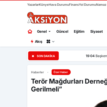
Yazarlar
Künye
Hava Durumu
Finans
Yol Durumu
Namaz V
Genel
Güncel
Eğitim
Siyaset
Akış
19:04
Başkent Ankara bir ha
SON DAKIKA
Haberler
Özel Haber
Terör Mağdurları Derneğ
Gerilmeli”