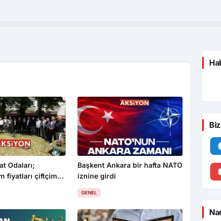
Hab
Biz
at Odaları;
Başkent Ankara bir hafta NATO
 fiyatları çiftçimizi
iznine girdi
GENEL
Nam