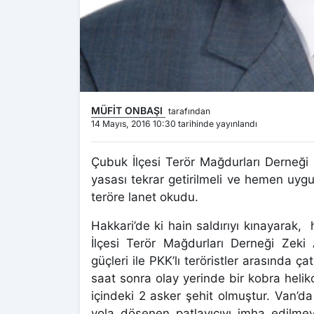
MÜFİT ONBAŞI
tarafından
14 Mayıs, 2016 10:30 tarihinde yayınlandı
Çubuk İlçesi Terör Mağdurları Derneği
yasası tekrar getirilmeli ve hemen uygu
teröre lanet okudu.
Hakkari’de ki hain saldırıyı kınayarak, 
İlçesi Terör Mağdurları Derneği Zeki
güçleri ile PKK’lı teröristler arasında
saat sonra olay yerinde bir kobra heliko
içindeki 2 asker şehit olmuştur. Van’da 
yola döşenen patlayıcıyı imha edilmeye