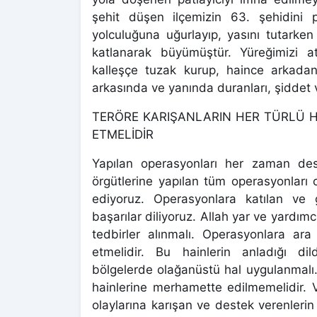
şehit düşen ilçemizin 63. şehidin
yolculuğuna uğurlayıp, yasını tutarken
katlanarak büyümüştür. Yüreğimizi 
kalleşçe tuzak kurup, haince arkadan sal
arkasında ve yanında duranları, şiddet v
TERÖRE KARIŞANLARIN HER TÜRLÜ HA
ETMELİDİR
Yapılan operasyonları her zaman dest
örgütlerine yapılan tüm operasyonları 
ediyoruz. Operasyonlara katılan ve
başarılar diliyoruz. Allah yar ve yardım
tedbirler alınmalı. Operasyonlara a
etmelidir. Bu hainlerin anladığı dil
bölgelerde olağanüstü hal uygulanmalı. 
hainlerine merhamette edilmemelidir. Va
olaylarına karışan ve destek verenleri