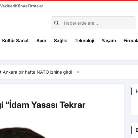
akitleri
Künye
Firmalar
Kültür Sanat
Spor
Sağlık
Teknoloji
Yaşam
Firmal
fta NATO iznine girdi
H
i “İdam Yasası Tekrar
B