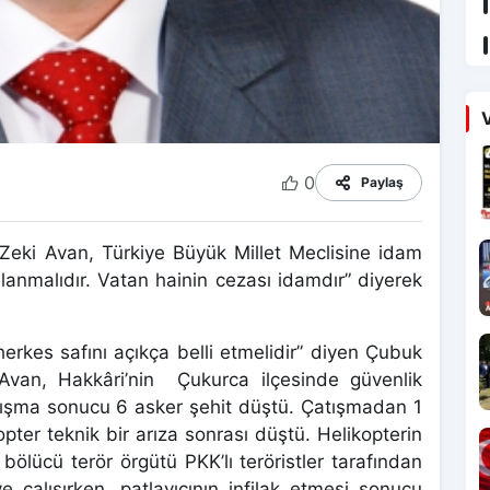
V
0
Paylaş
 Zeki Avan, Türkiye Büyük Millet Meclisine idam
lanmalıdır. Vatan hainin cezası idamdır” diyerek
herkes safını açıkça belli etmelidir” diyen Çubuk
 Avan, Hakkâri’nin Çukurca ilçesinde güvenlik
 çatışma sonucu 6 asker şehit düştü. Çatışmadan 1
pter teknik bir arıza sonrası düştü. Helikopterin
bölücü terör örgütü PKK’lı teröristler tarafından
 çalışırken, patlayıcının infilak etmesi sonucu