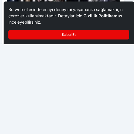
Bu web sitesinde en iyi deneyimi yaşamanızı sağlamak için
çerezler kullanılmaktadır. Detaylar için
Gizlilik Politikamız
ı
inceleyebilirsiniz.
Kabul Et
Ankara Ziraat Odaları; hububat alım fiyatları çiftçimizi
üzdü
Terör Mağdurları Derneğinden Anlamlı Ziyaret
EKONOMI
Başkent Ankara bir hafta NATO iznine girdi