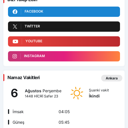
FACEBOOK
TWITTER
YOUTUBE
INSTAGRAM
Namaz Vakitleri
Ankara
6
Şuanki vakit
Ağustos
Perşembe
İkindi
1448 HİCRİ Safer 23
İmsak
04:05
Güneş
05:45