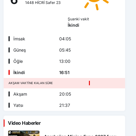
1448 HİCRİ Safer 23
Şuanki vakit
İkindi
İmsak
04:05
Güneş
05:45
Öğle
13:00
İkindi
16:51
AKŞAM VAKTINE KALAN SÜRE
Akşam
20:05
Yatsı
21:37
Video Haberler