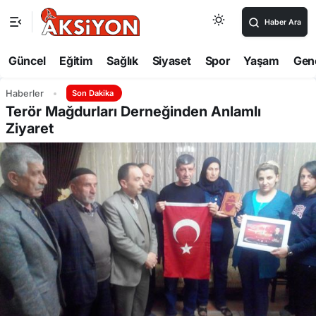
Haber Ara
Güncel
Eğitim
Sağlık
Siyaset
Spor
Yaşam
Gen
Haberler
Son Dakika
Terör Mağdurları Derneğinden Anlamlı
Ziyaret