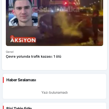
Genel
Ek
Çevre yolunda trafik kazası: 1 ölü
An
ü
Haber Sıralaması
Yazı bulunamadı
Bizi Takip Edin