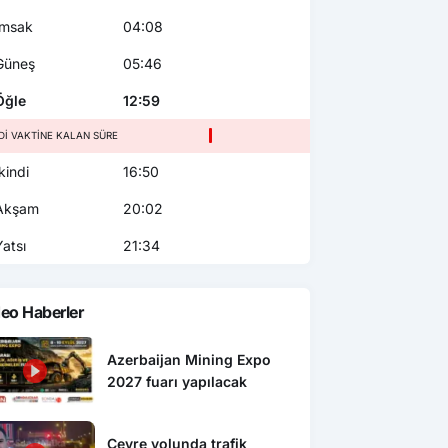
msak
04:08
üneş
05:46
ğle
12:59
NDI VAKTINE KALAN SÜRE
kindi
16:50
kşam
20:02
atsı
21:34
eo Haberler
Azerbaijan Mining Expo
2027 fuarı yapılacak
Çevre yolunda trafik