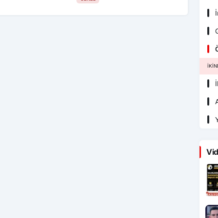
İ
G
Ö
İKI
İ
A
Y
Vid