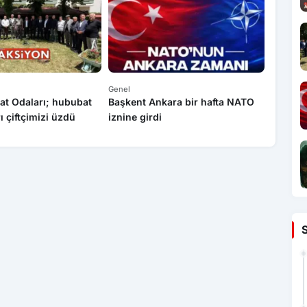
Genel
Genel
at Odaları; hububat
Başkent Ankara bir hafta NATO
Yasa dı
rı çiftçimizi üzdü
iznine girdi
operas