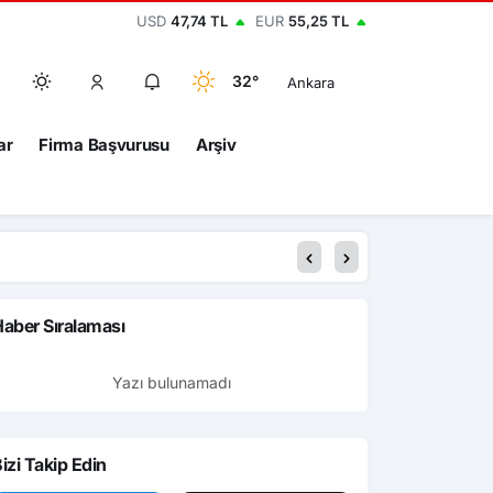
USD
47,74 TL
EUR
55,25 TL
32°
Ankara
ar
Firma Başvurusu
Arşiv
aber Sıralaması
Yazı bulunamadı
izi Takip Edin