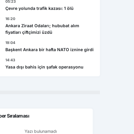
05:23
Çevre yolunda trafik kazası: 1 ölü
16:20
Ankara Ziraat Odaları; hububat alım
fiyatları çiftçimizi üzdü
19:04
Başkent Ankara bir hafta NATO iznine girdi
14:43
Yasa dışı bahis için şafak operasyonu
er Sıralaması
Yazı bulunamadı