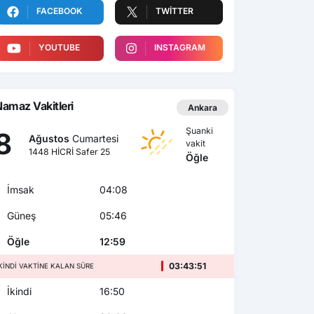
FACEBOOK
TWITTER
YOUTUBE
INSTAGRAM
amaz Vakitleri
Ankara
Şuanki
8
Ağustos
Cumartesi
vakit
1448 HİCRİ Safer 25
Öğle
İmsak
04:08
Güneş
05:46
Öğle
12:59
03:43:49
KINDI VAKTINE KALAN SÜRE
İkindi
16:50