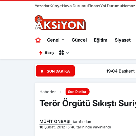
Yazarlar
Künye
Hava Durumu
Finans
Yol Durumu
Namaz V
Genel
Güncel
Eğitim
Siyaset
Akış
19:04
Başkent Ankara bir ha
SON DAKIKA
Haberler
Son Dakika
Terör Örgütü Sıkıştı Suri
MÜFİT ONBAŞI
tarafından
18 Şubat, 2012 15:48 tarihinde yayınlandı