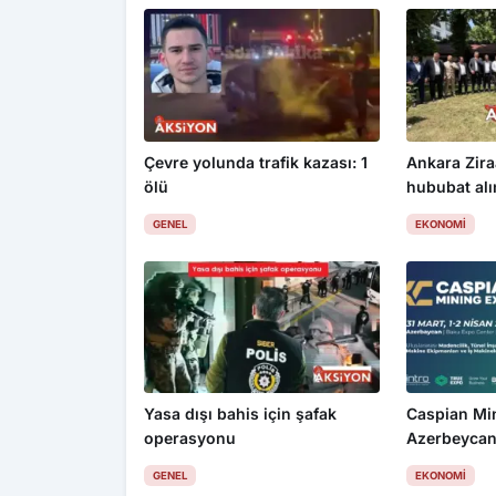
Çevre yolunda trafik kazası: 1
Ankara Zira
ölü
hububat alım
üzdü
GENEL
EKONOMI
Yasa dışı bahis için şafak
Caspian Mi
operasyonu
Azerbeycan
GENEL
EKONOMI