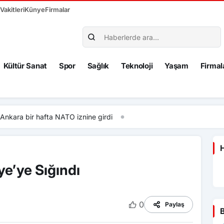
akitleri
Künye
Firmalar
Kültür Sanat
Spor
Sağlık
Teknoloji
Yaşam
Firmal
fta NATO iznine girdi
H
ye’ye Sığındı
0
Paylaş
B