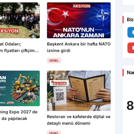
Biz
at Odaları;
Başkent Ankara bir hafta NATO
 fiyatları çiftçimizi
iznine girdi
GENEL
Nam
8
ning Expo 2027 de
Restoran ve kafelerde dijital ve
 da yapılacak
detaylı menü dönemi
GENEL