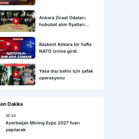
Ankara Ziraat Odaları;
hububat alım fiyatları
çiftçimizi üzdü
Ekonomi
Başkent Ankara bir hafta
Gen
şı bahis için şafak
Caspian Mining Expo 2027 de
NATO iznine girdi
Res
yonu
Azerbeycan da yapılacak
det
Yasa dışı bahis için şafak
operasyonu
Son Dakika
19:34
Azerbaijan Mining Expo 2027 fuarı
yapılacak