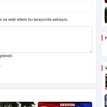
 ve web sitemi bu tarayıcıda saklayın.
H
ilendir.
.
V