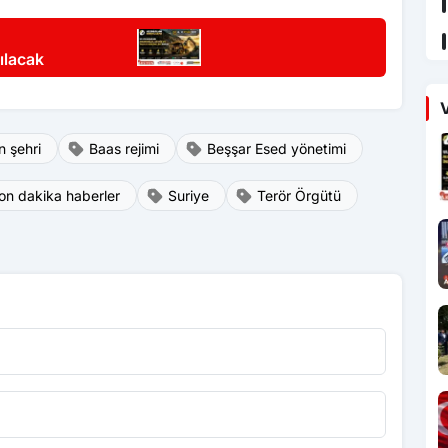
ılacak
V
n şehri
Baas rejimi
Beşşar Esed yönetimi
on dakika haberler
Suriye
Terör Örgütü