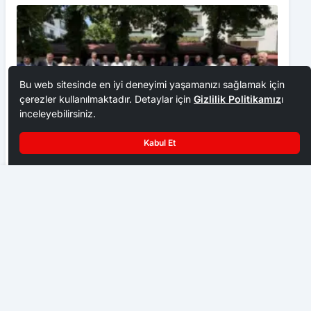
Bu web sitesinde en iyi deneyimi yaşamanızı sağlamak için
çerezler kullanılmaktadır. Detaylar için
Gizlilik Politikamız
ı
inceleyebilirsiniz.
Kabul Et
Ankara Ziraat Odaları; hububat alım fiyatları çiftçimizi
üzdü
Tetenoza Dikkat
EKONOMI