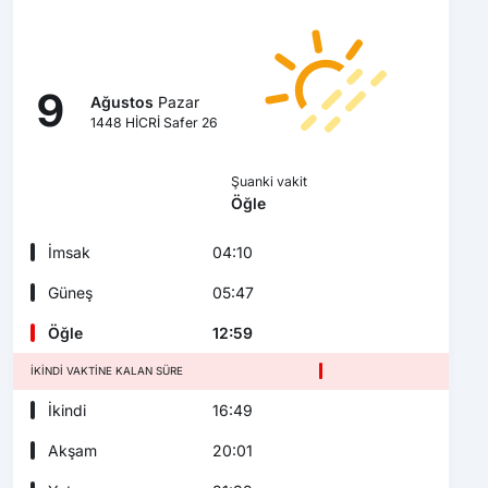
9
Ağustos
Pazar
1448 HİCRİ Safer 26
Şuanki vakit
Öğle
İmsak
04:10
Güneş
05:47
Öğle
12:59
İKINDI VAKTINE KALAN SÜRE
İkindi
16:49
Akşam
20:01