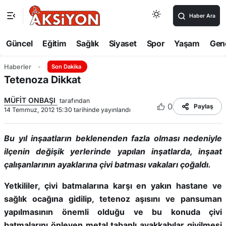
Haber Ara
Güncel
Eğitim
Sağlık
Siyaset
Spor
Yaşam
Gen
Haberler
Son Dakika
Tetenoza Dikkat
MÜFİT ONBAŞI
tarafından
0
Paylaş
14 Temmuz, 2012 15:30 tarihinde yayınlandı
Bu yıl inşaatların beklenenden fazla olması nedeniyle
ilçenin değişik yerlerinde yapılan inşatlarda, inşaat
çalışanlarının ayaklarına çivi batması vakaları çoğaldı.
Yetkililer, çivi batmalarına karşı en yakın hastane ve
sağlık ocağına gidilip, tetenoz aşısını ve pansuman
yapılmasının önemli olduğu ve bu konuda çivi
batmalarını önleyen metal tabanlı ayakkabılar giyilmesi