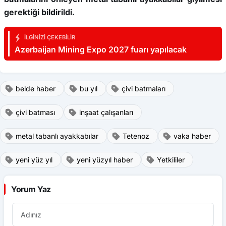
gerektiği bildirildi.
İLGINIZI ÇEKEBILIR
Azerbaijan Mining Expo 2027 fuarı yapılacak
belde haber
bu yıl
çivi batmaları
çivi batması
inşaat çalışanları
metal tabanlı ayakkabılar
Tetenoz
vaka haber
yeni yüz yıl
yeni yüzyıl haber
Yetkililer
Yorum Yaz