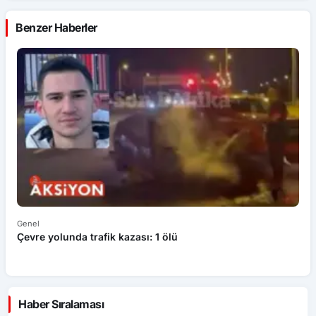
Benzer Haberler
Genel
Ek
Çevre yolunda trafik kazası: 1 ölü
An
ü
Haber Sıralaması