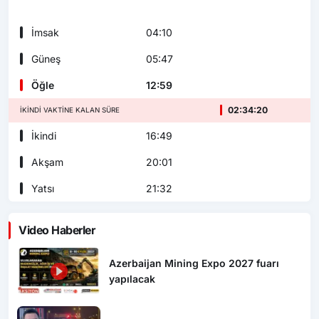
İmsak
04:10
Güneş
05:47
Öğle
12:59
02:34:19
İKINDI VAKTINE KALAN SÜRE
İkindi
16:49
Akşam
20:01
Yatsı
21:32
Video Haberler
Azerbaijan Mining Expo 2027 fuarı
yapılacak