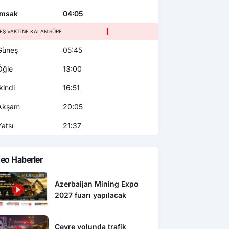
msak
04:05
EŞ VAKTINE KALAN SÜRE
üneş
05:45
ğle
13:00
kindi
16:51
kşam
20:05
atsı
21:37
eo Haberler
Azerbaijan Mining Expo
2027 fuarı yapılacak
Çevre yolunda trafik