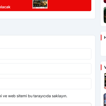
ılacak
H
V
 ve web sitemi bu tarayıcıda saklayın.