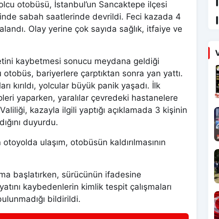
yolcu otobüsü, İstanbul’un Sancaktepe ilçesi
de sabah saatlerinde devrildi. Feci kazada 4
alandı. Olay yerine çok sayıda sağlık, itfaiye ve
V
etini kaybetmesi sonucu meydana geldiği
 otobüs, bariyerlere çarptıktan sonra yan yattı.
ı kırıldı, yolcular büyük panik yaşadı. İlk
leri yaparken, yaralılar çevredeki hastanelere
Valiliği, kazayla ilgili yaptığı açıklamada 3 kişinin
ndığını duyurdu.
 otoyolda ulaşım, otobüsün kaldırılmasının
şturma başlatırken, sürücünün ifadesine
atını kaybedenlerin kimlik tespit çalışmaları
bulunmadığı bildirildi.