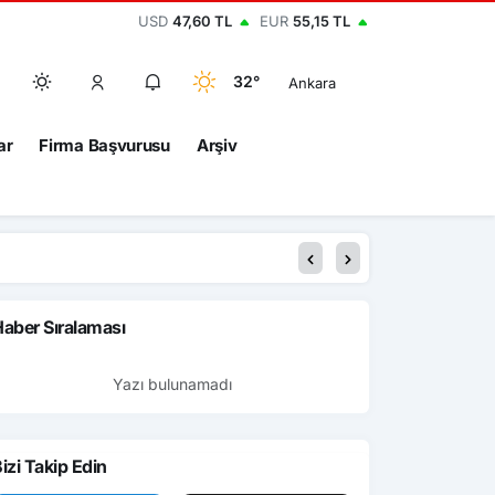
USD
47,60 TL
EUR
55,15 TL
32°
Ankara
ar
Firma Başvurusu
Arşiv
aber Sıralaması
Yazı bulunamadı
izi Takip Edin