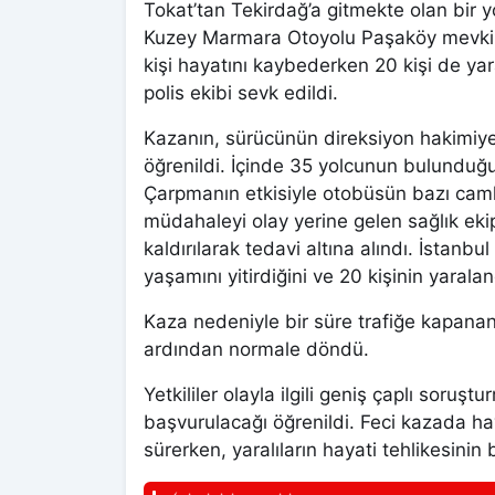
Tokat’tan Tekirdağ’a gitmekte olan bir 
Kuzey Marmara Otoyolu Paşaköy mevkiin
kişi hayatını kaybederken 20 kişi de yar
polis ekibi sevk edildi.
Kazanın, sürücünün direksiyon hakimiy
öğrenildi. İçinde 35 yolcunun bulunduğu
Çarpmanın etkisiyle otobüsün bazı camlar
müdahaleyi olay yerine gelen sağlık ekip
kaldırılarak tedavi altına alındı. İstanbul 
yaşamını yitirdiğini ve 20 kişinin yarala
Kaza nedeniyle bir süre trafiğe kapanan
ardından normale döndü.
Yetkililer olayla ilgili geniş çaplı soru
başvurulacağı öğrenildi. Feci kazada hay
sürerken, yaralıların hayati tehlikesinin 