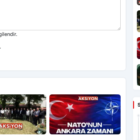
ilendir.
.