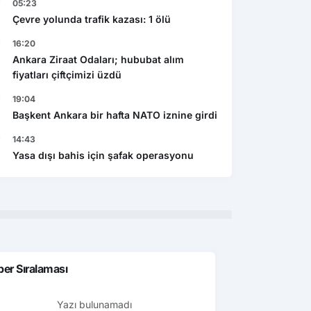
05:23
Ekonomi
Gen
şı bahis için şafak
Caspian Mining Expo 2027 de
Çevre yolunda trafik kazası: 1 ölü
Res
yonu
Azerbeycan da yapılacak
det
16:20
Ankara Ziraat Odaları; hububat alım
fiyatları çiftçimizi üzdü
19:04
Başkent Ankara bir hafta NATO iznine girdi
14:43
Yasa dışı bahis için şafak operasyonu
er Sıralaması
Yazı bulunamadı