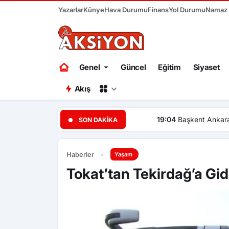
Yazarlar
Künye
Hava Durumu
Finans
Yol Durumu
Namaz V
Genel
Güncel
Eğitim
Siyaset
Akış
19:04
Başkent Ankara bir ha
SON DAKIKA
Haberler
Yaşam
Tokat’tan Tekirdağ’a Gi