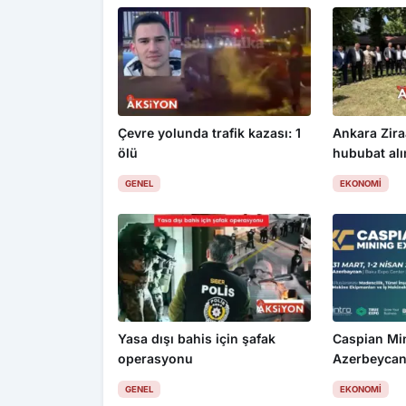
Çevre yolunda trafik kazası: 1
Ankara Zira
ölü
hububat alım
üzdü
GENEL
EKONOMI
Yasa dışı bahis için şafak
Caspian Mi
operasyonu
Azerbeycan
GENEL
EKONOMI