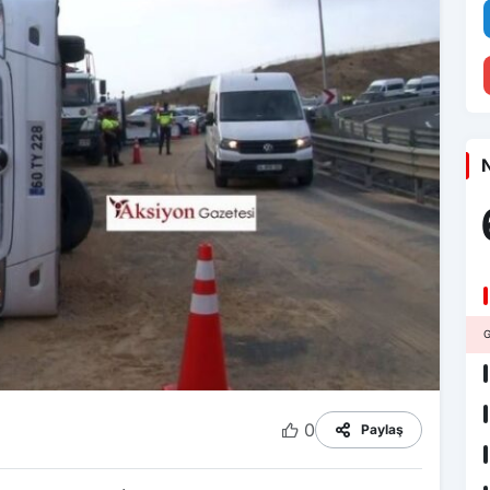
N
G
0
Paylaş