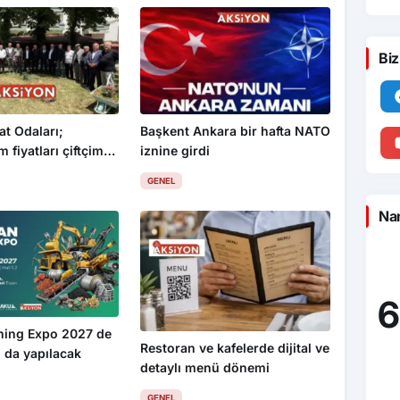
Biz
at Odaları;
Başkent Ankara bir hafta NATO
 fiyatları çiftçimizi
iznine girdi
GENEL
Nam
6
ning Expo 2027 de
Restoran ve kafelerde dijital ve
 da yapılacak
detaylı menü dönemi
GENEL