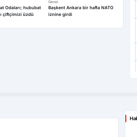
Genel
Genel
at Odaları; hububat
Başkent Ankara bir hafta NATO
Yasa dı
rı çiftçimizi üzdü
iznine girdi
operas
Hab