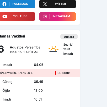
FACEBOOK
TWITTER
YOUTUBE
INSTAGRAM
amaz Vakitleri
Ankara
Şuanki
6
Ağustos
Perşembe
vakit
1448 HİCRİ Safer 23
İmsak
İmsak
04:05
00:00:00
ÜNEŞ VAKTINE KALAN SÜRE
Güneş
05:45
Öğle
13:00
İkindi
16:51