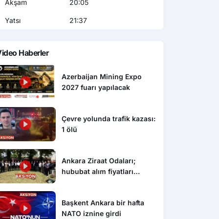
Akşam
20:05
Yatsı
21:37
ideo Haberler
Azerbaijan Mining Expo
2027 fuarı yapılacak
Çevre yolunda trafik kazası:
1 ölü
Ankara Ziraat Odaları;
hububat alım fiyatları
çiftçimizi üzdü
Başkent Ankara bir hafta
NATO iznine girdi