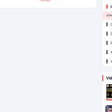
İ
GÜN
G
Ö
İ
A
Y
Vid