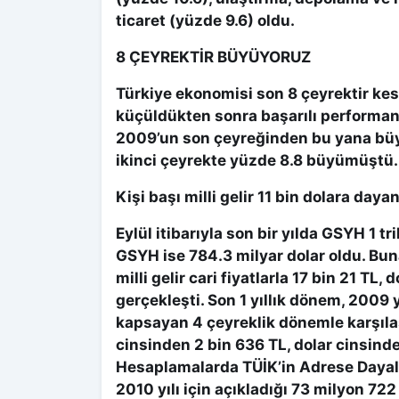
ticaret (yüzde 9.6) oldu.
8 ÇEYREKTİR BÜYÜYORUZ
Türkiye ekonomisi son 8 çeyrektir ke
küçüldükten sonra başarılı performa
2009’un son çeyreğinden bu yana büyü
ikinci çeyrekte yüzde 8.8 büyümüştü.
Kişi başı milli gelir 11 bin dolara daya
Eylül itibarıyla son bir yılda GSYH 1 tr
GSYH ise 784.3 milyar dolar oldu. Bun
milli gelir cari fiyatlarla 17 bin 21 TL,
gerçekleşti. Son 1 yıllık dönem, 2009 yı
kapsayan 4 çeyreklik dönemle karşılaşt
cinsinden 2 bin 636 TL, dolar cinsinde
Hesaplamalarda TÜİK’in Adrese Dayalı
2010 yılı için açıkladığı 73 milyon 722