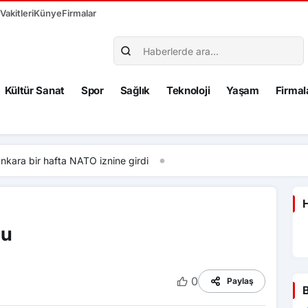
akitleri
Künye
Firmalar
Kültür Sanat
Spor
Sağlık
Teknoloji
Yaşam
Firmal
fta NATO iznine girdi
H
du
0
Paylaş
B