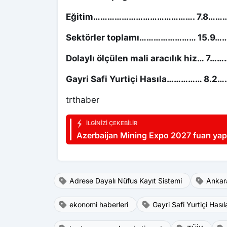
Eğitim……………………………………. 7.8……….
Sektörler toplamı…………………… 15.9…
Dolaylı ölçülen mali aracılık hiz… 7……
Gayri Safi Yurtiçi Hasıla…………… 8.2…
trthaber
İLGINIZI ÇEKEBILIR
Azerbaijan Mining Expo 2027 fuarı yap
Adrese Dayalı Nüfus Kayıt Sistemi
Ankar
ekonomi haberleri
Gayri Safi Yurtiçi Hasıl