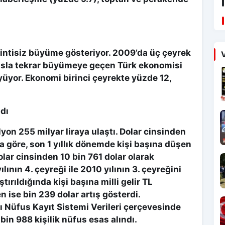
sintisiz büyüme gösteriyor. 2009’da üç çeyrek
V
nsla tekrar büyümeye geçen Türk ekonomisi
yor. Ekonomi birinci çeyrekte yüzde 12,
ndı
ilyon 255 milyar liraya ulaştı. Dolar cinsinden
a göre, son 1 yıllık dönemde kişi başına düşen
 dolar cinsinden 10 bin 761 dolar olarak
lının 4. çeyreği ile 2010 yılının 3. çeyreğini
ırıldığında kişi başına milli gelir TL
n ise bin 239 dolar artış gösterdi.
 Nüfus Kayıt Sistemi Verileri çerçevesinde
 bin 988 kişilik nüfus esas alındı.