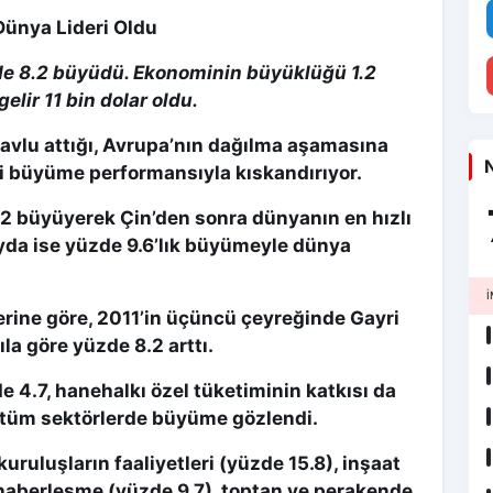
Dünya Lideri Oldu
e 8.2 büyüdü. Ekonominin büyüklüğü 1.2
gelir 11 bin dolar oldu.
havlu attığı, Avrupa’nın dağılma aşamasına
N
i büyüme performansıyla kıskandırıyor.
2 büyüyerek Çin’den sonra dünyanın en hızlı
ayda ise yüzde 9.6’lık büyümeyle dünya
İ
lerine göre, 2011’in üçüncü çeyreğinde Gayri
ıla göre yüzde 8.2 arttı.
 4.7, hanehalkı özel tüketiminin katkısı da
 tüm sektörlerde büyüme gözlendi.
uruluşların faaliyetleri (yüzde 15.8), inşaat
 haberleşme (yüzde 9.7), toptan ve perakende