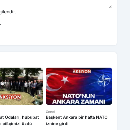
ilendir.
.
Genel
Genel
at Odaları; hububat
Başkent Ankara bir hafta NATO
Yasa dı
rı çiftçimizi üzdü
iznine girdi
operas