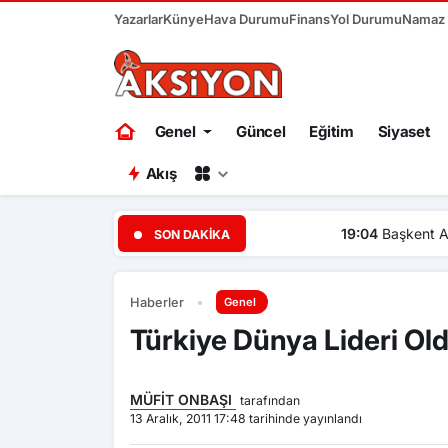
Yazarlar
Künye
Hava Durumu
Finans
Yol Durumu
Namaz V
Genel
Güncel
Eğitim
Siyaset
Akış
19:04
Başkent Ankara bir ha
SON DAKIKA
Haberler
Genel
Türkiye Dünya Lideri Ol
MÜFİT ONBAŞI
tarafından
13 Aralık, 2011 17:48 tarihinde yayınlandı