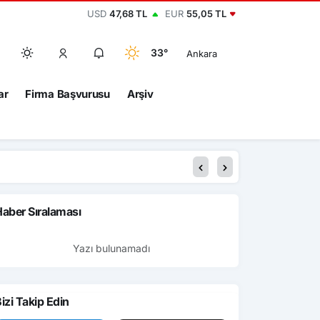
USD
47,68 TL
EUR
55,05 TL
33°
Ankara
ar
Firma Başvurusu
Arşiv
aber Sıralaması
Yazı bulunamadı
izi Takip Edin