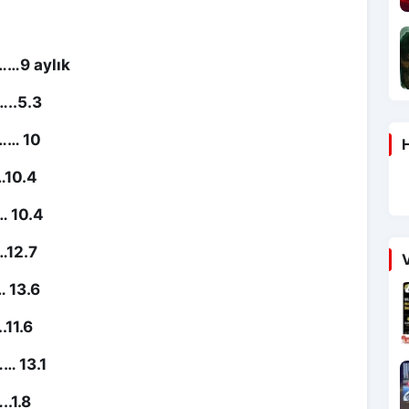
…9 aylık
..5.3
… 10
H
10.4
 10.4
12.7
V
 13.6
.11.6
…… 13.1
.1.8