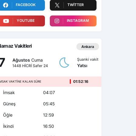
FACEBOOK
TWITTER
YOUTUBE
INSTAGRAM
amaz Vakitleri
Ankara
7
Şuanki vakit
Ağustos
Cuma
Yatsı
1448 HİCRİ Safer 24
01:52:14
MSAK VAKTINE KALAN SÜRE
İmsak
04:07
Güneş
05:45
Öğle
12:59
İkindi
16:50