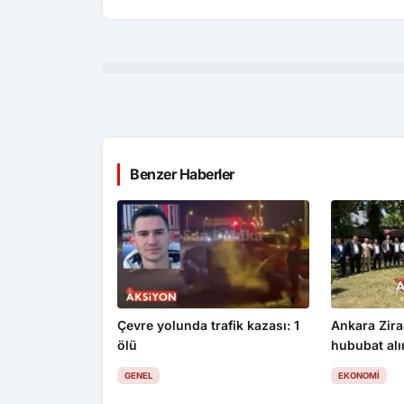
Benzer Haberler
Çevre yolunda trafik kazası: 1
Ankara Zira
ölü
hububat alım
üzdü
GENEL
EKONOMI