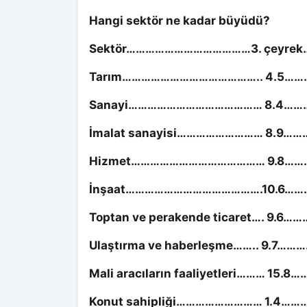
Hangi sektör ne kadar büyüdü?
Sektör…………………………………3. çeyrek…
Tarım…………………………………….. 4.5………
Sanayi…………………………………… 8.4………
İmalat sanayisi……………………… 8.9………
Hizmet…………………………………… 9.8………
İnşaat…………………………………….10.6………
Toptan ve perakende ticaret…. 9.6………
Ulaştırma ve haberleşme…….. 9.7……….
Mali aracıların faaliyetleri……… 15.8…
Konut sahipliği……………………… 1.4……….