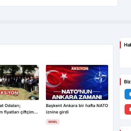
Hab
Biz
at Odaları;
Başkent Ankara bir hafta NATO
 fiyatları çiftçimizi
iznine girdi
GENEL