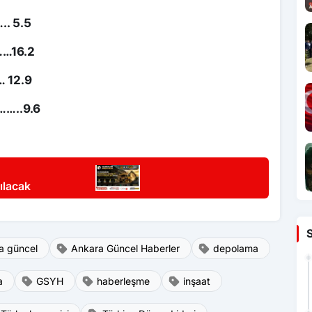
. 5.5
……16.2
… 12.9
……..9.6
ılacak
a güncel
Ankara Güncel Haberler
depolama
a
GSYH
haberleşme
inşaat