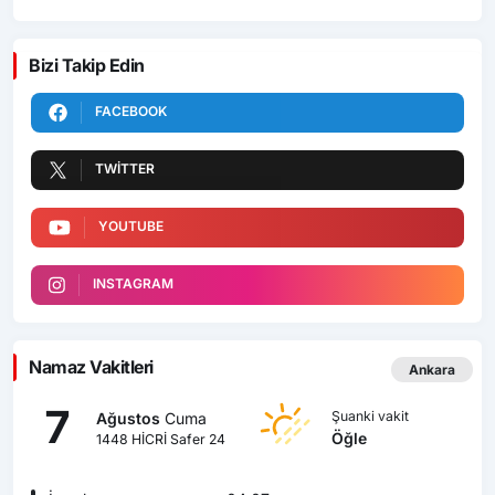
Bizi Takip Edin
FACEBOOK
TWITTER
YOUTUBE
INSTAGRAM
Namaz Vakitleri
Ankara
7
Şuanki vakit
Ağustos
Cuma
Öğle
1448 HİCRİ Safer 24