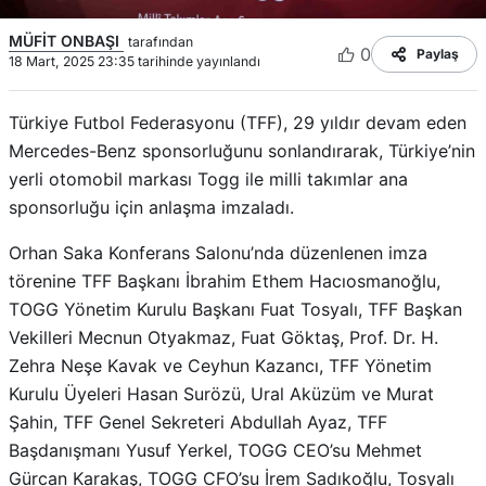
MÜFİT ONBAŞI
tarafından
0
Paylaş
18 Mart, 2025 23:35 tarihinde yayınlandı
Türkiye Futbol Federasyonu (TFF), 29 yıldır devam eden
Mercedes-Benz sponsorluğunu sonlandırarak, Türkiye’nin
yerli otomobil markası Togg ile milli takımlar ana
sponsorluğu için anlaşma imzaladı.
​
Orhan Saka Konferans Salonu’nda düzenlenen imza
törenine TFF Başkanı İbrahim Ethem Hacıosmanoğlu,
TOGG Yönetim Kurulu Başkanı Fuat Tosyalı, TFF Başkan
Vekilleri Mecnun Otyakmaz, Fuat Göktaş, Prof. Dr. H.
Zehra Neşe Kavak ve Ceyhun Kazancı, TFF Yönetim
Kurulu Üyeleri Hasan Surözü, Ural Aküzüm ve Murat
Şahin, TFF Genel Sekreteri Abdullah Ayaz, TFF
Başdanışmanı Yusuf Yerkel, TOGG CEO’su Mehmet
Gürcan Karakaş, TOGG CFO’su İrem Sadıkoğlu, Tosyalı