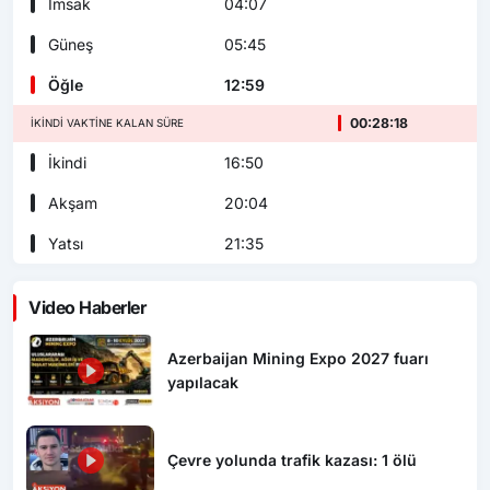
İmsak
04:07
Güneş
05:45
Öğle
12:59
00:28:16
İKINDI VAKTINE KALAN SÜRE
İkindi
16:50
Akşam
20:04
Yatsı
21:35
Video Haberler
Azerbaijan Mining Expo 2027 fuarı
yapılacak
Çevre yolunda trafik kazası: 1 ölü