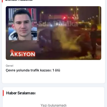
Genel
Ek
Çevre yolunda trafik kazası: 1 ölü
An
ü
Haber Sıralaması
Yazı bulunamadı