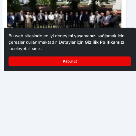
Bu web sitesinde en iyi deneyimi yaşamanızı sağlamak için
çerezler kullanılmaktadır. Detaylar için
Gizlilik Politikamız
ı
inceleyebilirsiniz.
Ankara Ziraat Odaları; hububat alım fiyatları çiftçimizi
Kabul Et
üzdü
EKONOMI
Türkiye Milli Takımının Ana Sponsoru Togg Oldu