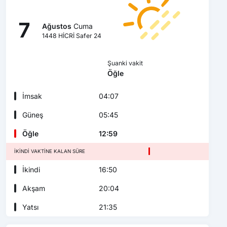
7
Ağustos
Cuma
1448 HİCRİ Safer 24
Şuanki vakit
Öğle
İmsak
04:07
Güneş
05:45
Öğle
12:59
İKINDI VAKTINE KALAN SÜRE
İkindi
16:50
Akşam
20:04
Yatsı
21:35