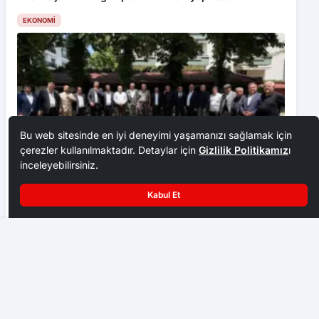
EKONOMI
Bu web sitesinde en iyi deneyimi yaşamanızı sağlamak için
çerezler kullanılmaktadır. Detaylar için
Gizlilik Politikamız
ı
inceleyebilirsiniz.
Kabul Et
Ankara Ziraat Odaları; hububat alım fiyatları çiftçimizi
üzdü
Türkmenlerin Geleneksel Tokaşı ve Homaçası
EKONOMI