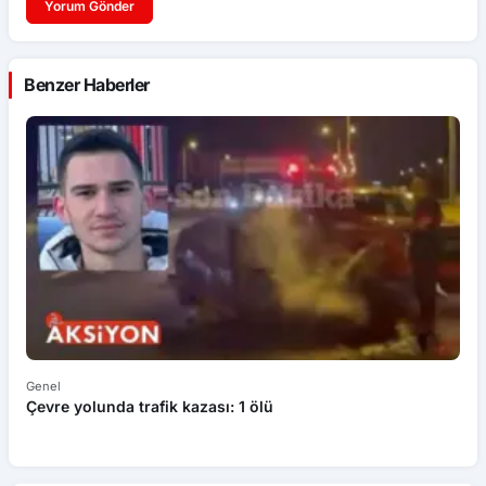
Yorum Gönder
Benzer Haberler
Genel
Ek
Çevre yolunda trafik kazası: 1 ölü
An
ü