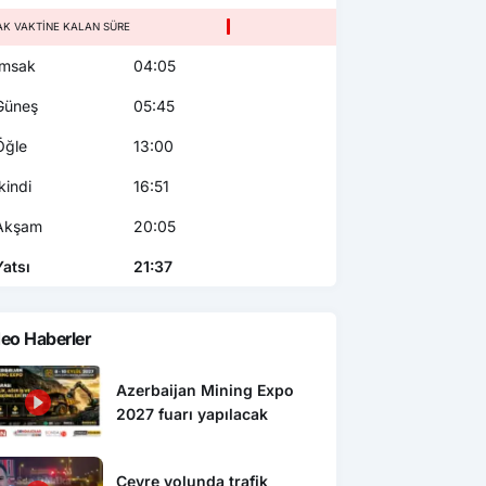
AK VAKTINE KALAN SÜRE
msak
04:05
üneş
05:45
ğle
13:00
kindi
16:51
kşam
20:05
atsı
21:37
eo Haberler
Azerbaijan Mining Expo
2027 fuarı yapılacak
Çevre yolunda trafik