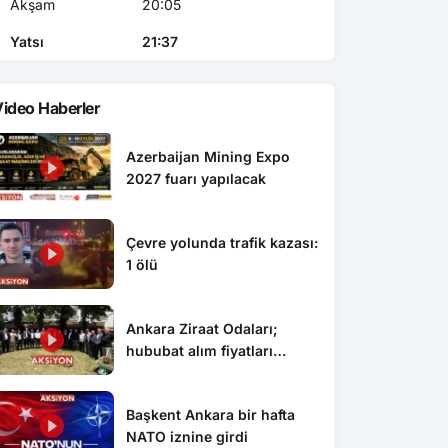
Akşam
20:05
Yatsı
21:37
ideo Haberler
Azerbaijan Mining Expo
2027 fuarı yapılacak
Çevre yolunda trafik kazası:
1 ölü
Ankara Ziraat Odaları;
hububat alım fiyatları
çiftçimizi üzdü
Başkent Ankara bir hafta
NATO iznine girdi