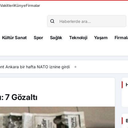
akitleri
Künye
Firmalar
Kültür Sanat
Spor
Sağlık
Teknoloji
Yaşam
Firmal
fta NATO iznine girdi
H
 7 Gözaltı
B