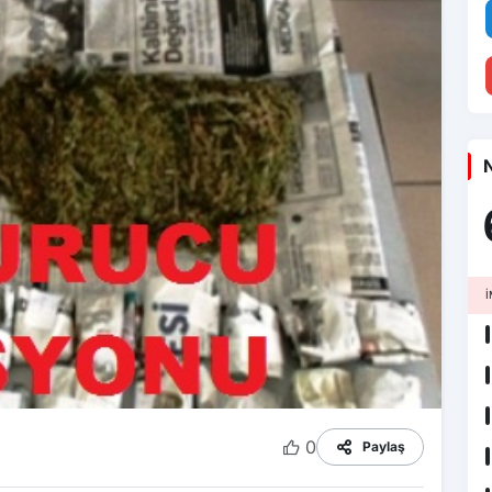
N
İ
0
Paylaş