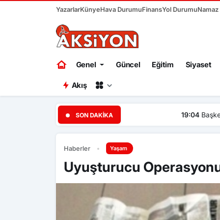
Yazarlar
Künye
Hava Durumu
Finans
Yol Durumu
Namaz V
Genel
Güncel
Eğitim
Siyaset
Akış
19:04
Başkent Ankara bir ha
SON DAKIKA
Haberler
Yaşam
Uyuşturucu Operasyonu: