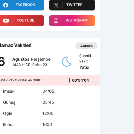
FACEBOOK
TWITTER
YOUTUBE
INSTAGRAM
amaz Vakitleri
Ankara
Şuanki
6
Ağustos
Perşembe
vakit
1448 HİCRİ Safer 23
Yatsı
00:54:02
MSAK VAKTINE KALAN SÜRE
İmsak
04:05
Güneş
05:45
Öğle
13:00
İkindi
16:51