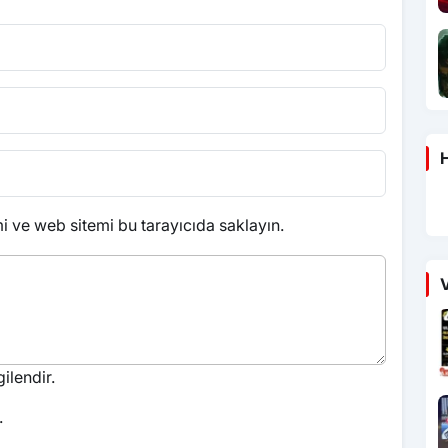
H
 ve web sitemi bu tarayıcıda saklayın.
V
ilendir.
.