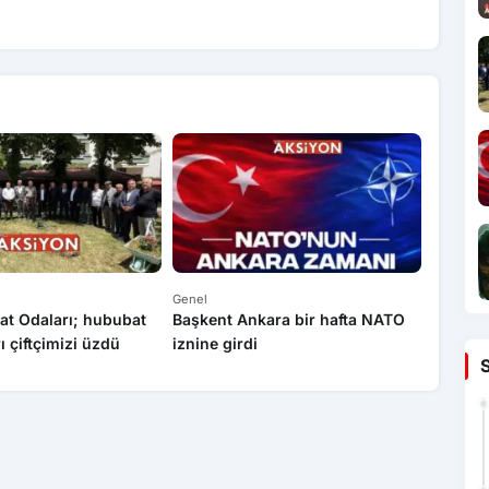
Genel
Genel
at Odaları; hububat
Başkent Ankara bir hafta NATO
Yasa dı
rı çiftçimizi üzdü
iznine girdi
operas