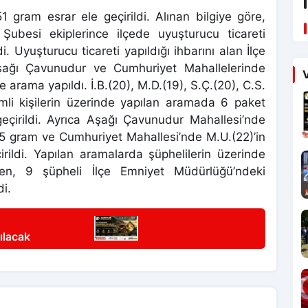
gram esrar ele geçirildi. Alınan bilgiye göre,
ubesi ekiplerince ilçede uyuşturucu ticareti
 Uyuşturucu ticareti yapıldığı ihbarını alan İlçe
Aşağı Çavunudur ve Cumhuriyet Mahallelerinde
V
arama yapıldı. İ.B.(20), M.D.(19), S.Ç.(20), C.S.
simli kişilerin üzerinde yapılan aramada 6 paket
eçirildi. Ayrıca Aşağı Çavunudur Mahallesi’nde
 5 gram ve Cumhuriyet Mahallesi’nde M.U.(22)’in
rildi. Yapılan aramalarda şüphelilerin üzerinde
ken, 9 şüpheli İlçe Emniyet Müdürlüğü’ndeki
di.
ılacak