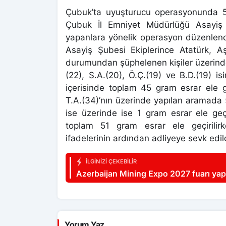
Çubuk’ta uyuşturucu operasyonunda 51 
Çubuk İl Emniyet Müdürlüğü Asayiş Ş
yapanlara yönelik operasyon düzenlendi.
Asayiş Şubesi Ekiplerince Atatürk, 
durumundan şüphelenen kişiler üzerinde 
(22), S.A.(20), Ö.Ç.(19) ve B.D.(19) i
içerisinde toplam 45 gram esrar ele g
T.A.(34)’nın üzerinde yapılan aramada
ise üzerinde ise 1 gram esrar ele geçi
toplam 51 gram esrar ele geçirilir
ifadelerinin ardından adliyeye sevk edil
İLGINIZI ÇEKEBILIR
Azerbaijan Mining Expo 2027 fuarı yap
Yorum Yaz