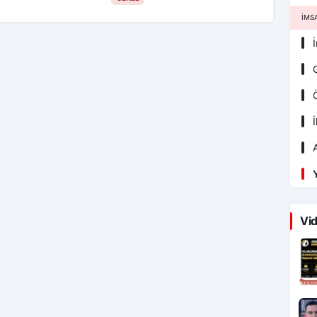
İMS
İ
G
Ö
İ
A
Y
Vid