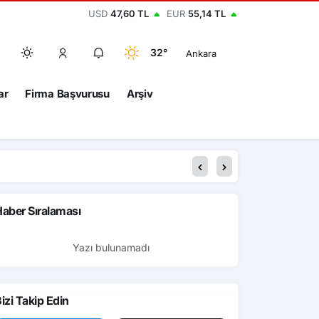
USD
47,60 TL
EUR
55,14 TL
32°
Ankara
ar
Firma Başvurusu
Arşiv
aber Sıralaması
Yazı bulunamadı
izi Takip Edin