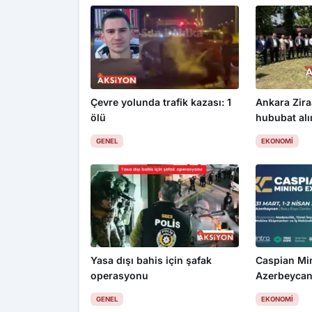
Çevre yolunda trafik kazası: 1
Ankara Zira
ölü
hububat alım
üzdü
GENEL
EKONOMI
Yasa dışı bahis için şafak
Caspian Mi
operasyonu
Azerbeycan
GENEL
EKONOMI