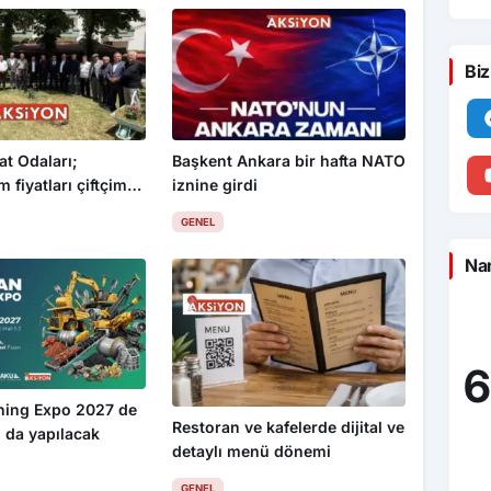
Biz
at Odaları;
Başkent Ankara bir hafta NATO
 fiyatları çiftçimizi
iznine girdi
GENEL
Nam
6
ning Expo 2027 de
Restoran ve kafelerde dijital ve
 da yapılacak
detaylı menü dönemi
GENEL