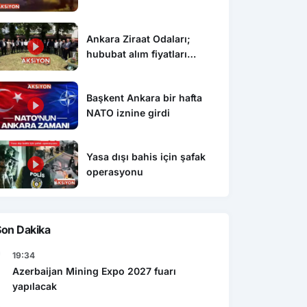
Ankara Ziraat Odaları;
hububat alım fiyatları
çiftçimizi üzdü
Başkent Ankara bir hafta
NATO iznine girdi
Yasa dışı bahis için şafak
operasyonu
Ekonomi
Gen
şı bahis için şafak
Caspian Mining Expo 2027 de
Res
yonu
Azerbeycan da yapılacak
det
Son Dakika
19:34
Azerbaijan Mining Expo 2027 fuarı
yapılacak