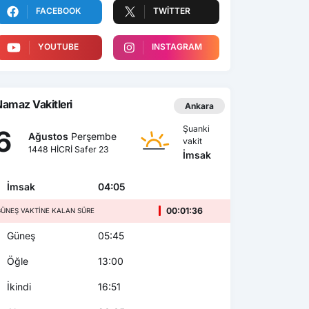
FACEBOOK
TWITTER
YOUTUBE
INSTAGRAM
amaz Vakitleri
Ankara
Şuanki
6
Ağustos
Perşembe
vakit
1448 HİCRİ Safer 23
İmsak
İmsak
04:05
00:01:34
ÜNEŞ VAKTINE KALAN SÜRE
Güneş
05:45
Öğle
13:00
İkindi
16:51