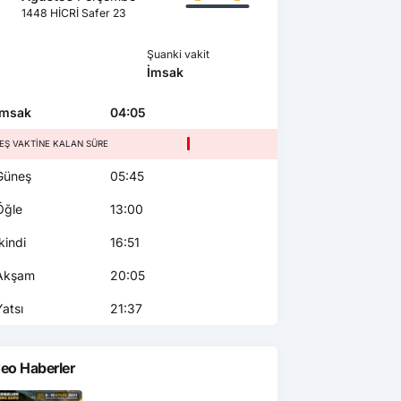
1448 HİCRİ Safer 23
Şuanki vakit
İmsak
msak
04:05
EŞ VAKTINE KALAN SÜRE
üneş
05:45
ğle
13:00
kindi
16:51
kşam
20:05
atsı
21:37
eo Haberler