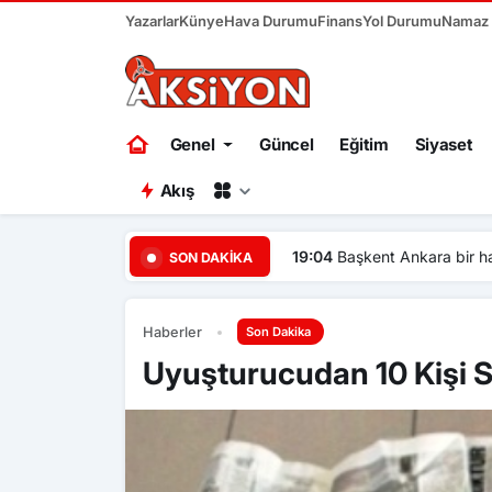
Yazarlar
Künye
Hava Durumu
Finans
Yol Durumu
Namaz V
Genel
Güncel
Eğitim
Siyaset
Akış
19:04
Başkent Ankara bir ha
SON DAKIKA
Haberler
Son Dakika
Uyuşturucudan 10 Kişi Se