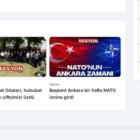
Genel
Genel
at Odaları; hububat
Başkent Ankara bir hafta NATO
Yasa dı
rı çiftçimizi üzdü
iznine girdi
operas