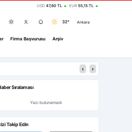
USD
47,60 TL
EUR
55,15 TL
32°
Ankara
ar
Firma Başvurusu
Arşiv
aber Sıralaması
Yazı bulunamadı
izi Takip Edin