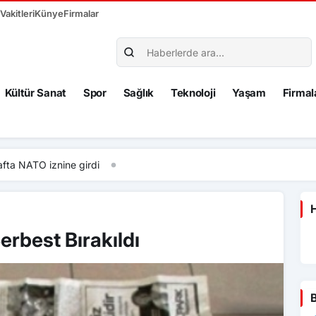
akitleri
Künye
Firmalar
Kültür Sanat
Spor
Sağlık
Teknoloji
Yaşam
Firmal
fta NATO iznine girdi
H
rbest Bırakıldı
B