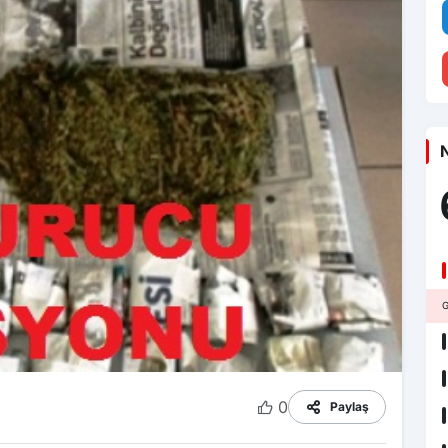
N
G
0
Paylaş