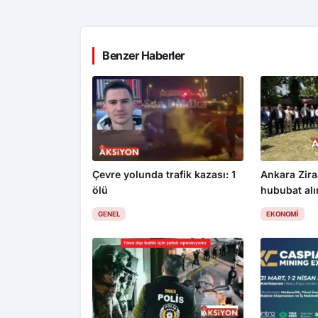
Benzer Haberler
Çevre yolunda trafik kazası: 1
Ankara Zira
ölü
hububat alım
üzdü
GENEL
EKONOMI