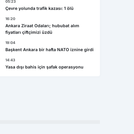
05:23
Çevre yolunda trafik kazası: 1 ölü
16:20
Ankara Ziraat Odaları; hububat alım
fiyatları çiftçimizi üzdü
19:04
Başkent Ankara bir hafta NATO iznine girdi
14:43
Yasa dışı bahis için şafak operasyonu
Ekonomi
Gen
şı bahis için şafak
Caspian Mining Expo 2027 de
Res
yonu
Azerbeycan da yapılacak
det