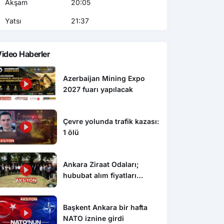
Akşam
20:05
Yatsı
21:37
ideo Haberler
Azerbaijan Mining Expo
2027 fuarı yapılacak
Çevre yolunda trafik kazası:
1 ölü
Ankara Ziraat Odaları;
hububat alım fiyatları
çiftçimizi üzdü
Başkent Ankara bir hafta
NATO iznine girdi