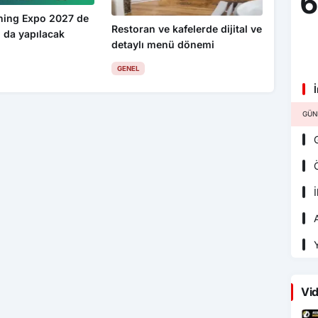
6
ning Expo 2027 de
Restoran ve kafelerde dijital ve
 da yapılacak
detaylı menü dönemi
GENEL
İ
GÜN
G
Ö
İ
A
Y
Vid