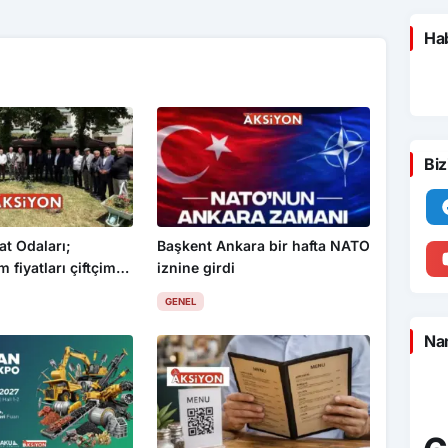
Hab
Biz
at Odaları;
Başkent Ankara bir hafta NATO
 fiyatları çiftçimizi
iznine girdi
GENEL
Nam