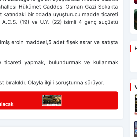
 Mahallesi Hükümet Caddesi Osman Gazi Sokakta
t katındaki bir odada uyuşturucu madde ticareti
, A.C.S. (19) ve U.Y. (22) isimli 4 genç suçüstü
lmiş eroin maddesi,5 adet fişek esrar ve satışta
H
e ticareti yapmak, bulundurmak ve kullanmak
 bırakıldı. Olayla ilgili soruşturma sürüyor.
V
ılacak