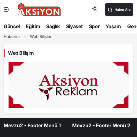
Haber Ara
Güncel
Eğitim
Sağlık
Siyaset
Spor
Yaşam
Gen
Haberler
Web Bilişim
Web Bilişim
Mevzu2 - Footer Menü 1
Mevzu2 - Footer Menü 2