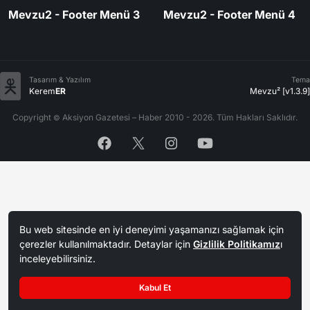
Mevzu2 - Footer Menü 3
Mevzu2 - Footer Menü 4
Tasarım & Yazılım
Tema
Kerem
ER
Mevzu² [v1.3.9]
Copyright
Aksiyon Gazetesi – Haber 2010 - 2026. Tüm Hakları Saklıdır.
©
Bu web sitesinde en iyi deneyimi yaşamanızı sağlamak için
çerezler kullanılmaktadır. Detaylar için
Gizlilik Politikamız
ı
inceleyebilirsiniz.
Kabul Et