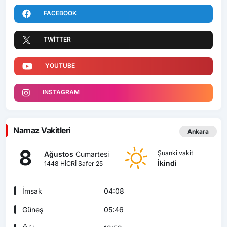
FACEBOOK
TWITTER
YOUTUBE
INSTAGRAM
Namaz Vakitleri
Ankara
8
Şuanki vakit
Ağustos
Cumartesi
İkindi
1448 HİCRİ Safer 25
İmsak
04:08
Güneş
05:46