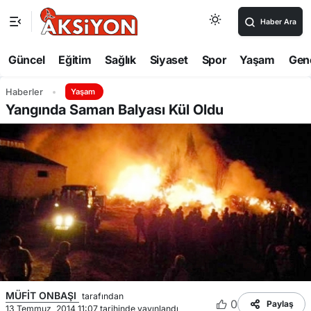
Haber Ara
Güncel
Eğitim
Sağlık
Siyaset
Spor
Yaşam
Gen
Haberler
Yaşam
Yangında Saman Balyası Kül Oldu
MÜFİT ONBAŞI
tarafından
0
Paylaş
13 Temmuz, 2014 11:07 tarihinde yayınlandı