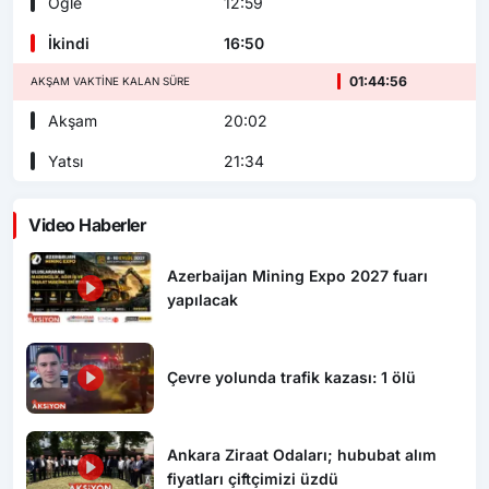
Öğle
12:59
İkindi
16:50
01:44:55
AKŞAM VAKTINE KALAN SÜRE
Akşam
20:02
Yatsı
21:34
Video Haberler
Azerbaijan Mining Expo 2027 fuarı
yapılacak
Çevre yolunda trafik kazası: 1 ölü
Ankara Ziraat Odaları; hububat alım
fiyatları çiftçimizi üzdü