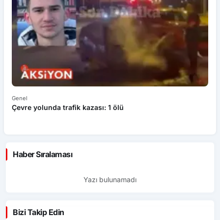
Genel
Ek
Çevre yolunda trafik kazası: 1 ölü
An
ü
Haber Sıralaması
Yazı bulunamadı
Bizi Takip Edin