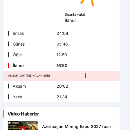
Şuanki vakit
İkindi
İmsak
04:08
Güneş
05:46
Öğle
12:59
İkindi
16:50
AKŞAM VAKTINE KALAN SÜRE
Akşam
20:02
Yatsı
21:34
Video Haberler
Azerbaijan Mining Expo 2027 fuarı