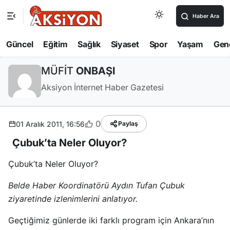
Haber Ara
Güncel
Eğitim
Sağlık
Siyaset
Spor
Yaşam
Gen
MÜFİT
ONBAŞI
Aksiyon İnternet Haber Gazetesi
0
01 Aralık 2011, 16:56
Paylaş
Çubuk’ta Neler Oluyor?
Çubuk’ta Neler Oluyor?
Belde Haber Koordinatörü Aydın Tufan Çubuk
ziyaretinde izlenimlerini anlatıyor.
Geçtiğimiz günlerde iki farklı program için Ankara’nın