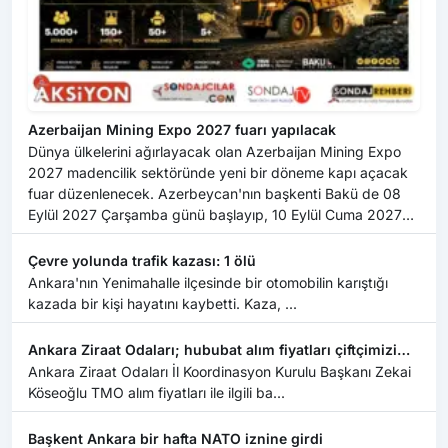
Azerbaijan Mining Expo 2027 fuarı yapılacak
Dünya ülkelerini ağırlayacak olan Azerbaijan Mining Expo
2027 madencilik sektöründe yeni bir döneme kapı açacak
fuar düzenlenecek. Azerbeycan'nın başkenti Bakü de 08
Eylül 2027 Çarşamba günü başlayıp, 10 Eylül Cuma 2027
Cuma günleri aras...
Çevre yolunda trafik kazası: 1 ölü
Ankara'nın Yenimahalle ilçesinde bir otomobilin karıştığı
kazada bir kişi hayatını kaybetti. Kaza, ...
Ankara Ziraat Odaları; hububat alım fiyatları çiftçimizi
üzdü
Ankara Ziraat Odaları İl Koordinasyon Kurulu Başkanı Zekai
Köseoğlu TMO alım fiyatları ile ilgili ba...
Başkent Ankara bir hafta NATO iznine girdi