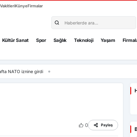
akitleri
Künye
Firmalar
Kültür Sanat
Spor
Sağlık
Teknoloji
Yaşam
Firmal
fta NATO iznine girdi
H
0
Paylaş
B