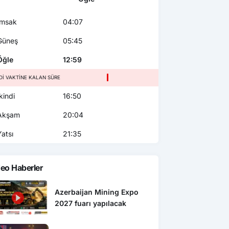
msak
04:07
üneş
05:45
ğle
12:59
NDI VAKTINE KALAN SÜRE
kindi
16:50
kşam
20:04
atsı
21:35
eo Haberler
Azerbaijan Mining Expo
2027 fuarı yapılacak