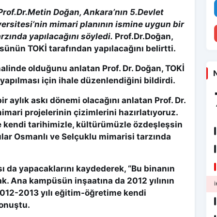
 Prof.Dr.Metin Doğan, Ankara’nın 5.Devlet
versitesi’nin mimari planının ismine uygun bir
rzında yapılacağını söyledi.
Prof.Dr.Doğan,
ünün TOKİ tarafından yapılacağını belirtti.
halinde olduğunu anlatan Prof. Dr. Doğan, TOKİ
N
n yapılması için ihale düzenlendiğini bildirdi.
ir aylık askı dönemi olacağını anlatan Prof. Dr.
imari projelerinin çizimlerini hazırlatıyoruz.
 kendi tarihimizle, kültürümüzle özdeşleşsin
ılar Osmanlı ve Selçuklu mimarisi tarzında
ası da yapacaklarını kaydederek, “Bu binanın
ak. Ana kampüsün inşaatına da 2012 yılının
İ
2012-2013 yılı eğitim-öğretime kendi
konuştu.