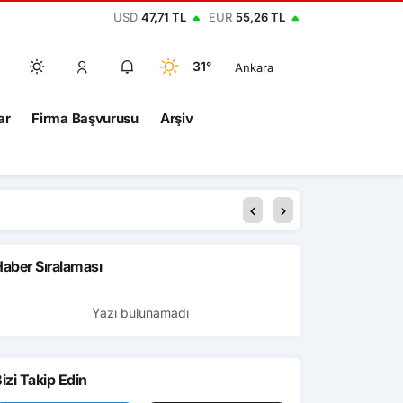
USD
47,71 TL
EUR
55,26 TL
31°
Ankara
ar
Firma Başvurusu
Arşiv
aber Sıralaması
Yazı bulunamadı
izi Takip Edin