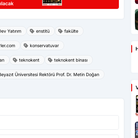
ılacak
Dev Yatırım
enstitü
fakülte
ler.com
konservatuvar
H
ğan
teknokent
teknokent binası
 Beyazıt Üniversitesi Rektörü Prof. Dr. Metin Doğan
V