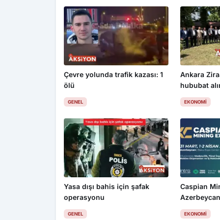
Çevre yolunda trafik kazası: 1
Ankara Zira
ölü
hububat alım
üzdü
GENEL
EKONOMI
Yasa dışı bahis için şafak
Caspian Mi
operasyonu
Azerbeycan
GENEL
EKONOMI