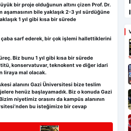
üyük bir proje olduğunun altını çizen Prof. Dr.
m aşamasının bile yaklaşık 2-3 yıl sürdüğüne
klaşık 1 yıl gibi kısa bir sürede
V
r çaba sarf ederek, bir çok işlemi hallettiklerini
üreç. Biz bunu 1 yıl gibi kısa bir sürede
stitü, konservatuvar, teknokent ve diğer idari
n liraya mal olacak.
kesi alanını Gazi Üniversitesi bize teslim
jelere henüz başlayamadık. Biz o konuda Gazi
 Bizim niyetimiz orasını da kampüs alanının
rsitesi’nden bu isteğimize bir cevap