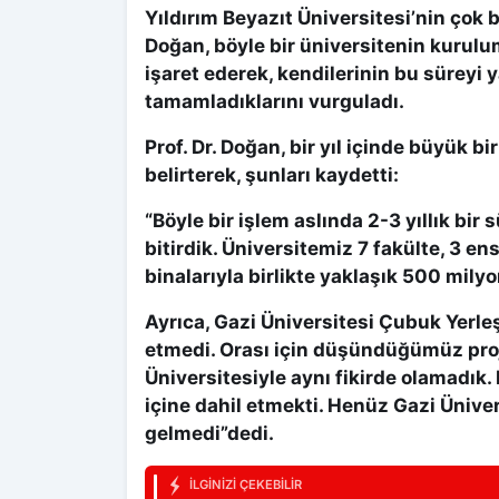
Yıldırım Beyazıt Üniversitesi’nin çok b
Doğan, böyle bir üniversitenin kurulu
işaret ederek, kendilerinin bu süreyi ya
tamamladıklarını vurguladı.
Prof. Dr. Doğan, bir yıl içinde büyük bi
belirterek, şunları kaydetti:
“Böyle bir işlem aslında 2-3 yıllık bir s
bitirdik. Üniversitemiz 7 fakülte, 3 en
binalarıyla birlikte yaklaşık 500 milyo
Ayrıca, Gazi Üniversitesi Çubuk Yerleş
etmedi. Orası için düşündüğümüz pro
Üniversitesiyle aynı fikirde olamadık.
içine dahil etmekti. Henüz Gazi Ünive
gelmedi”dedi.
İLGINIZI ÇEKEBILIR