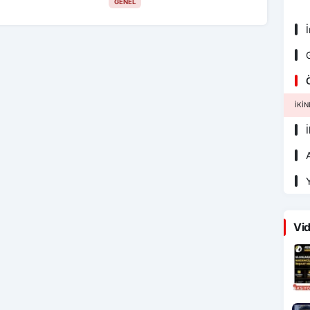
GENEL
İ
G
Ö
İKI
İ
A
Y
Vid