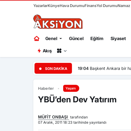
Yazarlar
Künye
Hava Durumu
Finans
Yol Durumu
Namaz V
Genel
Güncel
Eğitim
Siyaset
Akış
19:04
Başkent Ankara bir ha
SON DAKIKA
Haberler
Yaşam
YBÜ’den Dev Yatırım
MÜFİT ONBAŞI
tarafından
07 Aralık, 2011 18:23 tarihinde yayınlandı