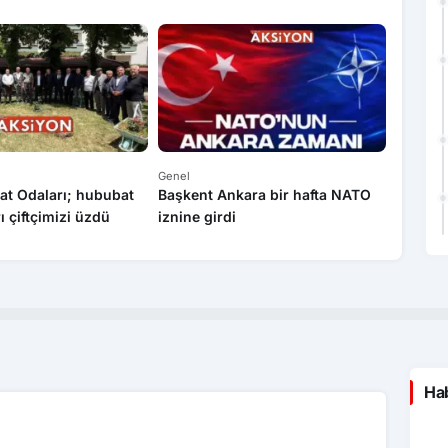
Genel
Genel
at Odaları; hububat
Başkent Ankara bir hafta NATO
Yasa dı
rı çiftçimizi üzdü
iznine girdi
operas
Hab