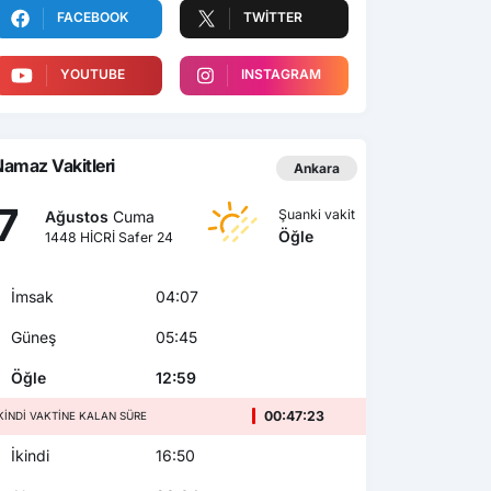
FACEBOOK
TWITTER
YOUTUBE
INSTAGRAM
amaz Vakitleri
Ankara
7
Şuanki vakit
Ağustos
Cuma
Öğle
1448 HİCRİ Safer 24
İmsak
04:07
Güneş
05:45
Öğle
12:59
00:47:21
KINDI VAKTINE KALAN SÜRE
İkindi
16:50