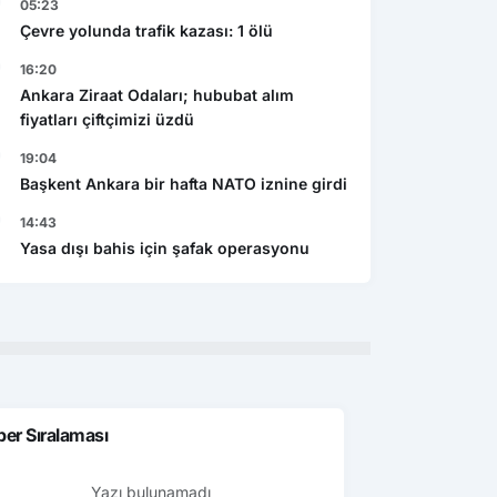
05:23
Çevre yolunda trafik kazası: 1 ölü
16:20
Ankara Ziraat Odaları; hububat alım
fiyatları çiftçimizi üzdü
19:04
Başkent Ankara bir hafta NATO iznine girdi
Ekonomi
Gen
şı bahis için şafak
Caspian Mining Expo 2027 de
14:43
Res
yonu
Azerbeycan da yapılacak
Yasa dışı bahis için şafak operasyonu
det
er Sıralaması
Yazı bulunamadı