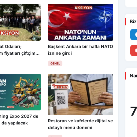
Biz
at Odaları;
Başkent Ankara bir hafta NATO
 fiyatları çiftçimizi
iznine girdi
GENEL
Nam
7
ning Expo 2027 de
Restoran ve kafelerde dijital ve
 da yapılacak
detaylı menü dönemi