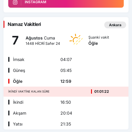
INSTAGRAM
Namaz Vakitleri
Ankara
7
Şuanki vakit
Ağustos
Cuma
Öğle
1448 HİCRİ Safer 24
İmsak
04:07
Güneş
05:45
Öğle
12:59
01:01:21
İKINDI VAKTINE KALAN SÜRE
İkindi
16:50
Akşam
20:04
Yatsı
21:35