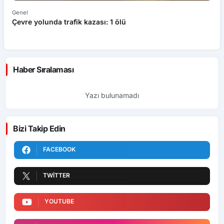
Genel
Ek
Çevre yolunda trafik kazası: 1 ölü
An
ü
Haber Sıralaması
Yazı bulunamadı
Bizi Takip Edin
FACEBOOK
TWITTER
YOUTUBE