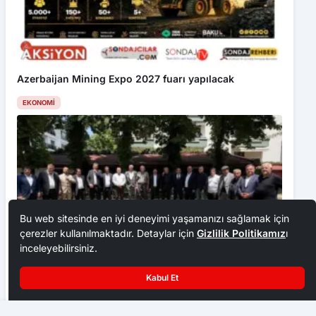
Azerbaijan Mining Expo 2027 fuarı yapılacak
EKONOMI
Bu web sitesinde en iyi deneyimi yaşamanızı sağlamak için
çerezler kullanılmaktadır. Detaylar için
Gizlilik Politikamız
ı
inceleyebilirsiniz.
Ankara Ziraat Odaları; hububat alım fiyatları çiftçimizi
Kabul Et
üzdü