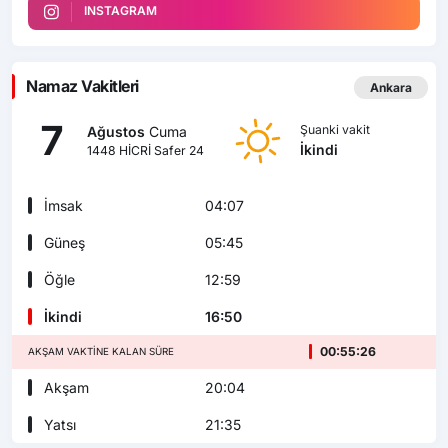
INSTAGRAM
Namaz Vakitleri
Ankara
7
Şuanki vakit
Ağustos
Cuma
İkindi
1448 HİCRİ Safer 24
İmsak
04:07
Güneş
05:45
Öğle
12:59
İkindi
16:50
00:55:25
AKŞAM VAKTINE KALAN SÜRE
Akşam
20:04
Yatsı
21:35