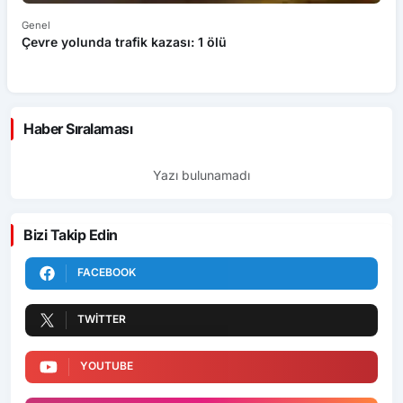
Genel
Ek
Çevre yolunda trafik kazası: 1 ölü
An
ü
Haber Sıralaması
Yazı bulunamadı
Bizi Takip Edin
FACEBOOK
TWITTER
YOUTUBE