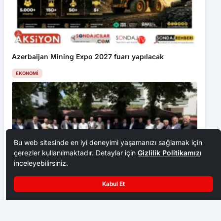
Azerbaijan Mining Expo 2027 fuarı yapılacak
EKONOMI
Bu web sitesinde en iyi deneyimi yaşamanızı sağlamak için
çerezler kullanılmaktadır. Detaylar için
Gizlilik Politikamız
ı
inceleyebilirsiniz.
Kabul Et
Ankara Ziraat Odaları; hububat alım fiyatları çiftçimizi
üzdü
Yeni Frekanslar Uzun Kuyruklar Oluşturdu