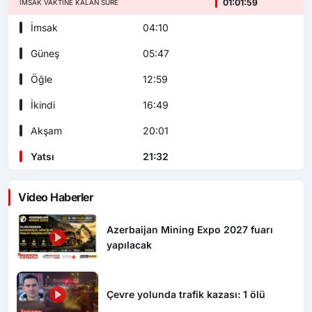
01:01:57
İMSAK VAKTINE KALAN SÜRE
İmsak
04:10
Güneş
05:47
Öğle
12:59
İkindi
16:49
Akşam
20:01
Yatsı
21:32
Video Haberler
Azerbaijan Mining Expo 2027 fuarı
yapılacak
Çevre yolunda trafik kazası: 1 ölü