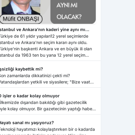
İstanbul ve Ankara’nın kaderi yine aynı mı
olacak?
Türkiye de 61 yıldır yapılan12 yerel seçimlerde
İstanbul ve Ankara'nın seçim kararı aynı oldu.
Türkiye'nin başkenti Ankara ve en büyük ili olan
İstanbul da 1963 ten bu yana 12 yerel seçim
yapıldı. Ankara ve İstanbul her 5 yılsonunda ki
eç...
İşsizliği kaybettik mi?
Son zamanlarda dikkatinizi çekti mi?
Vatandaşlardan yetkili ve siyasilere; "Bize vaat
vermeyin, fabr...
O işler o kadar kolay olmuyor
Ülkemizde dışarıdan bakıldığı gibi gazetecilik
öyle kolay olmuyor. Bir gazetecinin yaptığı haber
on...
Hayatı sanal mı yaşıyoruz?
Teknoloji hayatımızı kolaylaştırırken bir o kadarda