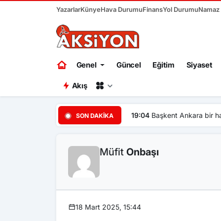
Yazarlar
Künye
Hava Durumu
Finans
Yol Durumu
Namaz V
Genel
Güncel
Eğitim
Siyaset
Akış
19:04
Başkent Ankara bir ha
SON DAKIKA
Müfit
Onbaşı
18 Mart 2025, 15:44