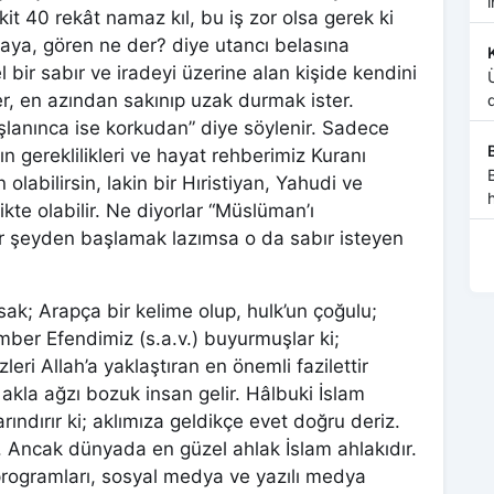
t 40 rekât namaz kıl, bu iş zor olsa gerek ki
, gören ne der? diye utancı belasına
 bir sabır ve iradeyi üzerine alan kişide kendini
r, en azından sakınıp uzak durmak ister.
aşlanınca ise korkudan” diye söylenir. Sadece
n gereklilikleri ve hayat rehberimiz Kuranı
 olabilirsin, lakin bir Hıristiyan, Yahudi ve
likte olabilir. Ne diyorlar “Müslüman’ı
a
ir şeyden başlamak lazımsa o da sabır isteyen
k; Arapça bir kelime olup, hulk’un çoğulu;
mber Efendimiz (s.a.v.) buyurmuşlar ki;
leri Allah’a yaklaştıran en önemli fazilettir
 akla ağzı bozuk insan gelir. Hâlbuki İslam
ındırır ki; aklımıza geldikçe evet doğru deriz.
. Ancak dünyada en güzel ahlak İslam ahlakıdır.
 programları, sosyal medya ve yazılı medya