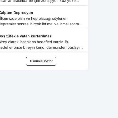
insanlar arasında iletişim zorlaşıyor. Yüz yüze...
Kalpten Depresyon
Ülkemizde olan ve hep olacağı söylenen
depremler sonrası birçok ihtimal ve ihmal sonrası
bizimde ke...
Boş tüfekle vatan kurtarılmaz
Birey olarak insanların hedefleri vardır. Bu
hedefler önce bireyin kendi dairesinden başlayıp,
ile...
Tümünü Göster