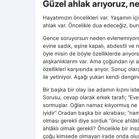
Güzel ahlak arıyoruz, n
Hayatımızın öncelikleri var. Yaşamın iç
ahlak var. Öncelikle dua edeceğiz, bu
Gence soruyorsun neden evlenemiyorsu
evine sadık, eşine kapalı, abdestli ve 
öyle misin de böyle özelliklerde arıyo
alışkanlıklarım var. Ama çoğundan iyi
özellikleri karşısında arıyor. Sonuç ol
ile yetiniyor. Aşağı yukarı kendi dengind
Bir başka bir olay ise adamın kızını i
Sorusu, cevap olarak erkek tarafı; “Eve
sormuşlar. Oğlan namaz kılıyormuş ne 
iyidir” Oradan başka bir akrabası; “nam
olması gerekli diye sorduk “önce ahlâk
ahlâklı olmak gerekli? Öncelikle bir i
çoğu kimsede olmayan irade onda ol