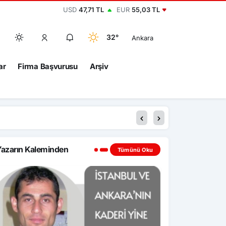
USD
47,71 TL
EUR
55,03 TL
32°
Ankara
ar
Firma Başvurusu
Arşiv
azarın Kaleminden
Tümünü Oku