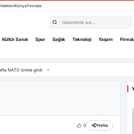
akitleri
Künye
Firmalar
Kültür Sanat
Spor
Sağlık
Teknoloji
Yaşam
Firmal
fta NATO iznine girdi
Y
0
Paylaş