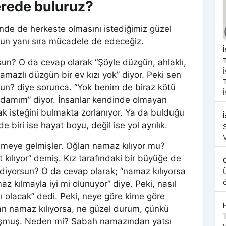
erede buluruz?
inde de herkeste olmasını istediğimiz güzel
nun yanı sıra mücadele de edeceğiz.
n? O da cevap olarak “Şöyle düzgün, ahlaklı,
namazlı düzgün bir ev kızı yok” diyor. Peki sen
rsun? diye sorunca. “Yok benim de biraz kötü
 adamım” diyor. İnsanlar kendinde olmayan
arak isteğini bulmakta zorlanıyor. Ya da bulduğu
s
e biri ise hayat boyu, değil ise yol ayrılık.
stemeye gelmişler. Oğlan namaz kılıyor mu?
t kılıyor” demiş. Kız tarafındaki bir büyüğe de
diyorsun? O da cevap olarak; “namaz kılıyorsa
az kılmayla iyi mi olunuyor” diye. Peki, nasıl
s
lı olacak” dedi. Peki, neye göre kime göre
nsan namaz kılıyorsa, ne güzel durum, çünkü
uşmuş. Neden mi? Sabah namazından yatsı