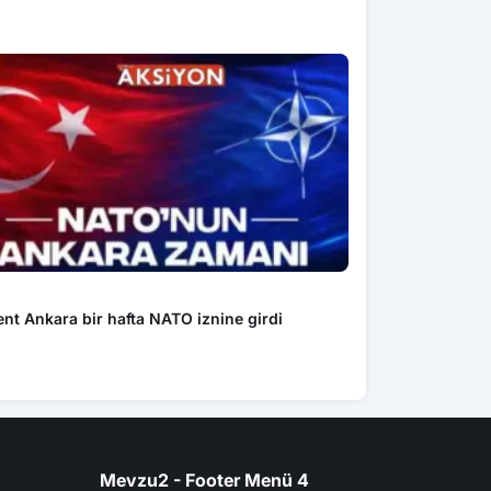
Genel
nt Ankara bir hafta NATO iznine girdi
Yasa dışı bahis i
Mevzu2 - Footer Menü 4