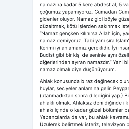
namazına kadar 5 kere abdest al, 5 vaki
çoğumuz yapamıyoruz. Cumadan Cumaya
gidenler oluyor. Namaz gibi böyle güzel
düzeltmek, kötü işlerden sakınmak iste
“Namaz gençken kılınırsa Allah için, y
namaz demiyoruz. Tabi yanı sıra İslam’ı
Kerimi iyi anlamamız gereklidir. İyi insan
Budist gibi bir kişi de seninle aynı özel
diğerlerinden ayıran namazdır.” Yani b
namaz olmalı diye düşünüyorum.
Ahlak konusunda biraz değinecek olursa
huylar, seciyeler anlamına gelir. Peyga
(utanmadıktan sonra dilediğini yap.) Biz
ahlaklı olmak. Ahlaksız denildiğinde ilk
ahlakı içinde o kadar güzel bölümler bar
Yabancılarda da var, bu ahlak kavramı
Üzülerek belirtmek isteriz, televizyon