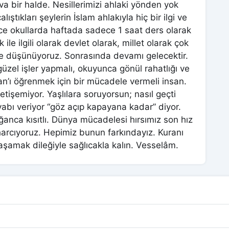
sva bir halde. Nesillerimizi ahlaki yönden yok
ıştıkları şeylerin İslam ahlakıyla hiç bir ilgi ve
dece okullarda haftada sadece 1 saat ders olarak
e ilgili olarak devlet olarak, millet olarak çok
ye düşünüyoruz. Sonrasında devamı gelecektir.
zel işler yapmalı, okuyunca gönül rahatlığı ve
an’ı öğrenmek için bir mücadele vermeli insan.
tişemiyor. Yaşlılara soruyorsun; nasıl geçti
ı veriyor “göz açıp kapayana kadar” diyor.
ğanca kısıtlı. Dünya mücadelesi hırsımız son hız
arcıyoruz. Hepimiz bunun farkındayız. Kuranı
şamak dileğiyle sağlıcakla kalın. Vesselâm.