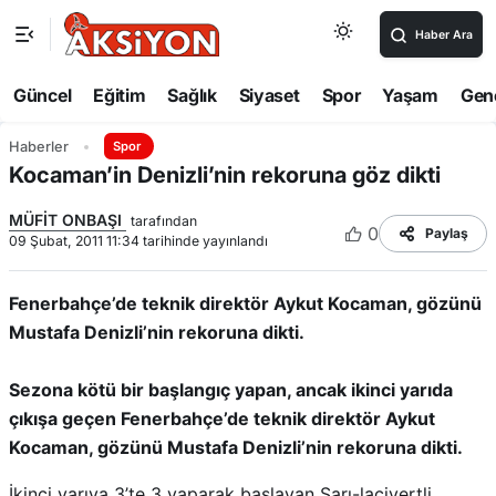
Haber Ara
Güncel
Eğitim
Sağlık
Siyaset
Spor
Yaşam
Gen
Haberler
Spor
Kocaman’in Denizli’nin rekoruna göz dikti
MÜFİT ONBAŞI
tarafından
0
Paylaş
09 Şubat, 2011 11:34 tarihinde yayınlandı
Fenerbahçe’de teknik direktör Aykut Kocaman, gözünü
Mustafa Denizli’nin rekoruna dikti.
Sezona kötü bir başlangıç yapan, ancak ikinci yarıda
çıkışa geçen Fenerbahçe’de teknik direktör Aykut
Kocaman, gözünü Mustafa Denizli’nin rekoruna dikti.
İkinci yarıya 3’te 3 yaparak başlayan Sarı-lacivertli