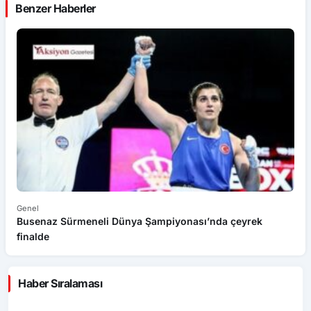
Benzer Haberler
Genel
Ge
Busenaz Sürmeneli Dünya Şampiyonası’nda çeyrek
Tü
finalde
Haber Sıralaması