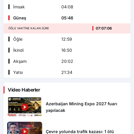
İmsak
04:08
Güneş
05:46
07:07:05
ÖĞLE VAKTINE KALAN SÜRE
Öğle
12:59
İkindi
16:50
Akşam
20:02
Yatsı
21:34
Video Haberler
Azerbaijan Mining Expo 2027 fuarı
yapılacak
Çevre yolunda trafik kazası: 1 ölü