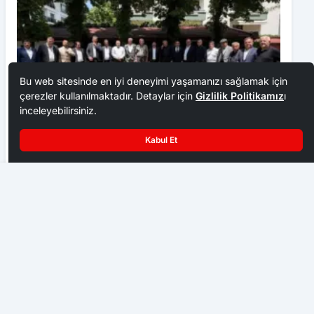
Bu web sitesinde en iyi deneyimi yaşamanızı sağlamak için
çerezler kullanılmaktadır. Detaylar için
Gizlilik Politikamız
ı
inceleyebilirsiniz.
Kabul Et
Ankara Ziraat Odaları; hububat alım fiyatları çiftçimizi
üzdü
Kocaman’in Denizli’nin rekoruna göz dikti
EKONOMI